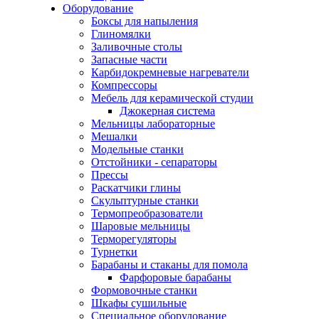
Оборудование
Боксы для напыления
Глиномялки
Заливочные столы
Запасные части
Карбидокремневые нагреватели
Компрессоры
Мебель для керамической студии
Джокерная система
Мельницы лабораторные
Мешалки
Модельные станки
Отстойники - сепараторы
Прессы
Раскатчики глины
Скульптурные станки
Термопреобразователи
Шаровые мельницы
Терморегуляторы
Турнетки
Барабаны и стаканы для помола
Фарфоровые барабаны
Формовочные станки
Шкафы сушильные
Специальное оборудование