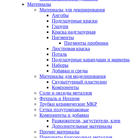
Материалы
Материалы для декорирования
Ангобы
Подглазурные краски
Глазури
Краска надглазурная
Пигменты
Пигменты пробники
Люстровая краска
Поталь
Подглазурные карандаши и маркеры
Наборы
Добавки и среды
Материалы для моделирования
Скульптурный пластилин
Компоненты
Соли и оксиды металлов
Фехраль и Нихром
Трубки керамические МКР
Сетки полутомпаковые
Компоненты и добавки
Разжижители, загустители, клеи
Дополнительные материалы
Прочие материалы
Препараты благородных металлов