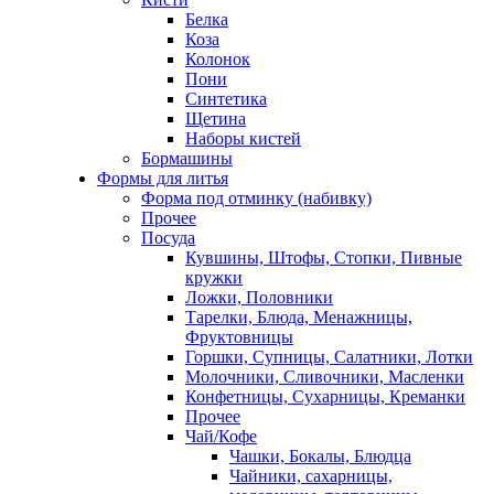
Белка
Коза
Колонок
Пони
Синтетика
Щетина
Наборы кистей
Бормашины
Формы для литья
Форма под отминку (набивку)
Прочее
Посуда
Кувшины, Штофы, Стопки, Пивные
кружки
Ложки, Половники
Тарелки, Блюда, Менажницы,
Фруктовницы
Горшки, Супницы, Салатники, Лотки
Молочники, Сливочники, Масленки
Конфетницы, Сухарницы, Креманки
Прочее
Чай/Кофе
Чашки, Бокалы, Блюдца
Чайники, сахарницы,