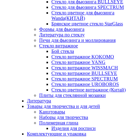
Стекло для фьюзинга BULLSEYE
Стекло для фьюзинга SPECTRUM
Стекло цветное для фьюзинга
Wanda(КИТАЙ)
Брянское цветное стекло StarGlass
Формы для фьюзинга
Литература по стеклу
Печи для фьюзинга и моллирования
Стекло витражное
Бой стекла
Стекло витражное KOKOMO
Стекло витражное YANG
Стекло витражное WISSMACH
Стекло витражное BULLSEYE
Стекло витражное SPECTRUM
Стекло витражное UROBOROS
Стекло цветное витражное (Китай)
Плиты для стеклянной мозаики
Литература
Товары для творчества и для детей
Канцтовары
Наборы для творчества
Полимерная глина
Изделия для росписи
Комплектующие и упаковка