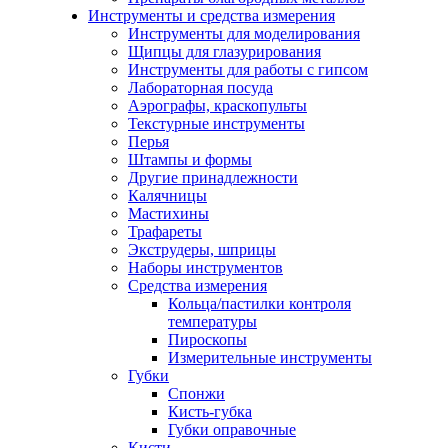
Инструменты и средства измерения
Инструменты для моделирования
Щипцы для глазурирования
Инструменты для работы с гипсом
Лабораторная посуда
Аэрографы, краскопульты
Текстурные инструменты
Перья
Штампы и формы
Другие принадлежности
Калячницы
Мастихины
Трафареты
Экструдеры, шприцы
Наборы инструментов
Средства измерения
Кольца/пастилки контроля
температуры
Пироскопы
Измерительные инструменты
Губки
Спонжи
Кисть-губка
Губки оправочные
Кисти