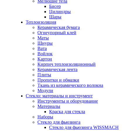
Мелющие тела
Бисер
Цилиндры
Шары
Теплоизоляция
Керамическая бумага
Огнеупорный клей
Маты
Шнуры
Вата
Войлок
Картон
Кирпич теплоизоляционный
Керамическая лента
Плиты
Пропитки и обмазки
Ткань из керамического волокна
Модули
Стекло: материалы и инструмент
Инструменты и оборудование
Материалы
Краска для стекла
Наборы
Стекло для фьюзинга
Стекло для фьюзинга WISSMACH