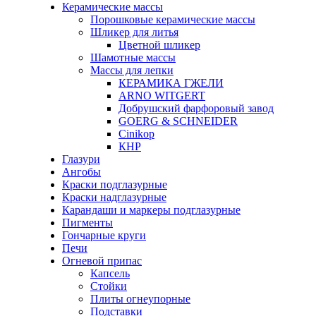
Керамические массы
Порошковые керамические массы
Шликер для литья
Цветной шликер
Шамотные массы
Массы для лепки
КЕРАМИКА ГЖЕЛИ
ARNO WITGERT
Добрушский фарфоровый завод
GOERG & SCHNEIDER
Cinikop
КНР
Глазури
Ангобы
Краски подглазурные
Краски надглазурные
Карандаши и маркеры подглазурные
Пигменты
Гончарные круги
Печи
Огневой припас
Капсель
Стойки
Плиты огнеупорные
Подставки