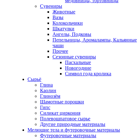
медовницы, тортовницы
Сувениры
Животные
Вазы
Колокольчики
Шкатулки
Ангелы, Подковы
Пепельницы, Аромалампы, Кальянные
чаши
Прочее
Сезонные сувениры
Пасхальные
Новогодние
Символ года кролика
Сырьё
Глина
Каолин
Глинозём
Шамотные порошки
Гипс
Силикат циркония
Полевошпатовое сырье
Другие природные материалы
Мелющие тела и футеровочные материалы
Футеровочные материалы