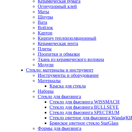
Керамическая бумага
Огнеупорный клей
Маты
Шнуры
Вата
Войлок
Картон
Кирпич теплоизоляционный
Керамическая лента
Плиты
Пропитки и обмазки
Ткань из керамического волокна
Модули
Стекло: материалы и инструмент
Инструменты и оборудование
Материалы
Краска для стекла
Наборы
Стекло для фьюзинга
Стекло для фьюзинга WISSMACH
Стекло для фьюзинга BULLSEYE
Стекло для фьюзинга SPECTRUM
Стекло цветное для фьюзинга Wanda(К
Брянское цветное стекло StarGlass
Формы для фьюзинга