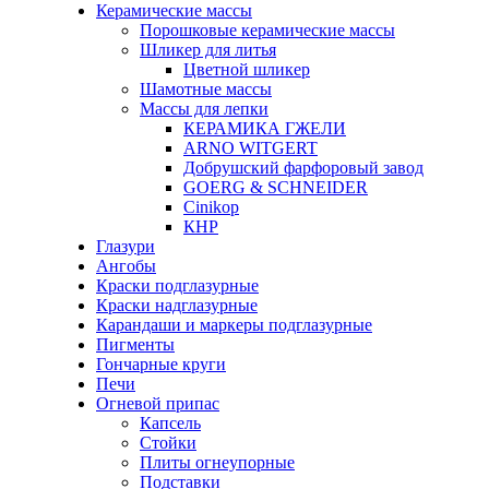
Керамические массы
Порошковые керамические массы
Шликер для литья
Цветной шликер
Шамотные массы
Массы для лепки
КЕРАМИКА ГЖЕЛИ
ARNO WITGERT
Добрушский фарфоровый завод
GOERG & SCHNEIDER
Cinikop
КНР
Глазури
Ангобы
Краски подглазурные
Краски надглазурные
Карандаши и маркеры подглазурные
Пигменты
Гончарные круги
Печи
Огневой припас
Капсель
Стойки
Плиты огнеупорные
Подставки