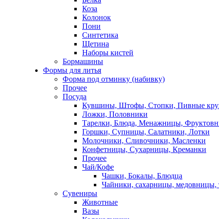
Коза
Колонок
Пони
Синтетика
Щетина
Наборы кистей
Бормашины
Формы для литья
Форма под отминку (набивку)
Прочее
Посуда
Кувшины, Штофы, Стопки, Пивные кр
Ложки, Половники
Тарелки, Блюда, Менажницы, Фруктов
Горшки, Супницы, Салатники, Лотки
Молочники, Сливочники, Масленки
Конфетницы, Сухарницы, Креманки
Прочее
Чай/Кофе
Чашки, Бокалы, Блюдца
Чайники, сахарницы, медовницы,
Сувениры
Животные
Вазы