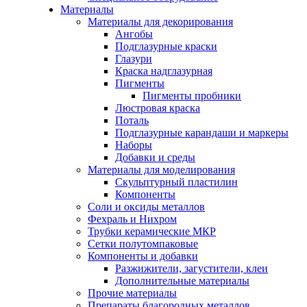
Материалы
Материалы для декорирования
Ангобы
Подглазурные краски
Глазури
Краска надглазурная
Пигменты
Пигменты пробники
Люстровая краска
Поталь
Подглазурные карандаши и маркеры
Наборы
Добавки и среды
Материалы для моделирования
Скульптурный пластилин
Компоненты
Соли и оксиды металлов
Фехраль и Нихром
Трубки керамические МКР
Сетки полутомпаковые
Компоненты и добавки
Разжижители, загустители, клеи
Дополнительные материалы
Прочие материалы
Препараты благородных металлов