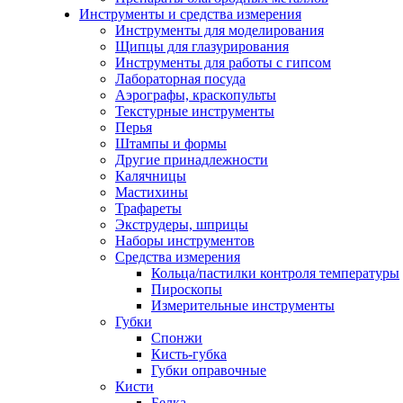
Инструменты и средства измерения
Инструменты для моделирования
Щипцы для глазурирования
Инструменты для работы с гипсом
Лабораторная посуда
Аэрографы, краскопульты
Текстурные инструменты
Перья
Штампы и формы
Другие принадлежности
Калячницы
Мастихины
Трафареты
Экструдеры, шприцы
Наборы инструментов
Средства измерения
Кольца/пастилки контроля температуры
Пироскопы
Измерительные инструменты
Губки
Спонжи
Кисть-губка
Губки оправочные
Кисти
Белка