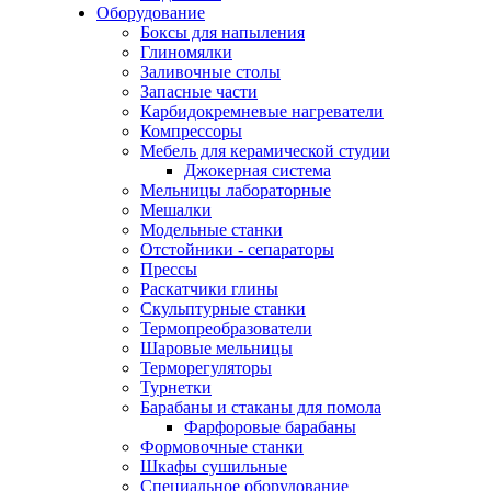
Оборудование
Боксы для напыления
Глиномялки
Заливочные столы
Запасные части
Карбидокремневые нагреватели
Компрессоры
Мебель для керамической студии
Джокерная система
Мельницы лабораторные
Мешалки
Модельные станки
Отстойники - сепараторы
Прессы
Раскатчики глины
Скульптурные станки
Термопреобразователи
Шаровые мельницы
Терморегуляторы
Турнетки
Барабаны и стаканы для помола
Фарфоровые барабаны
Формовочные станки
Шкафы сушильные
Специальное оборудование