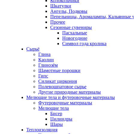
Колокольчики
Шкатулки
Ангелы, Подковы
Пепельницы, Аромалампы, Кальянные 
Прочее
Сезонные сувениры
Пасхальные
Новогодние
Символ года кролика
Сырьё
Глина
Каолин
Глинозём
Шамотные порошки
Гипс
Силикат циркония
Полевошпатовое сырье
Другие природные материалы
Мелющие тела и футеровочные материалы
Футеровочные материалы
Мелющие тела
Бисер
Цилиндры
Шары
Теплоизоляция