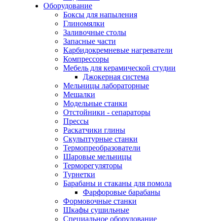
Оборудование
Боксы для напыления
Глиномялки
Заливочные столы
Запасные части
Карбидокремневые нагреватели
Компрессоры
Мебель для керамической студии
Джокерная система
Мельницы лабораторные
Мешалки
Модельные станки
Отстойники - сепараторы
Прессы
Раскатчики глины
Скульптурные станки
Термопреобразователи
Шаровые мельницы
Терморегуляторы
Турнетки
Барабаны и стаканы для помола
Фарфоровые барабаны
Формовочные станки
Шкафы сушильные
Специальное оборудование