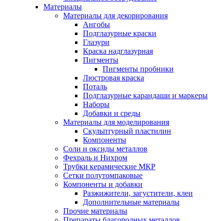
Материалы
Материалы для декорирования
Ангобы
Подглазурные краски
Глазури
Краска надглазурная
Пигменты
Пигменты пробники
Люстровая краска
Поталь
Подглазурные карандаши и маркеры
Наборы
Добавки и среды
Материалы для моделирования
Скульптурный пластилин
Компоненты
Соли и оксиды металлов
Фехраль и Нихром
Трубки керамические МКР
Сетки полутомпаковые
Компоненты и добавки
Разжижители, загустители, клеи
Дополнительные материалы
Прочие материалы
Препараты благородных металлов