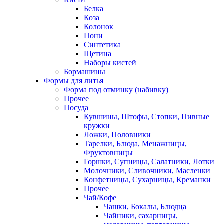
Белка
Коза
Колонок
Пони
Синтетика
Щетина
Наборы кистей
Бормашины
Формы для литья
Форма под отминку (набивку)
Прочее
Посуда
Кувшины, Штофы, Стопки, Пивные
кружки
Ложки, Половники
Тарелки, Блюда, Менажницы,
Фруктовницы
Горшки, Супницы, Салатники, Лотки
Молочники, Сливочники, Масленки
Конфетницы, Сухарницы, Креманки
Прочее
Чай/Кофе
Чашки, Бокалы, Блюдца
Чайники, сахарницы,