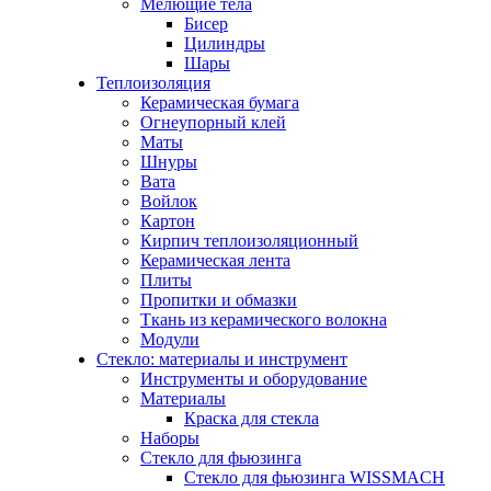
Мелющие тела
Бисер
Цилиндры
Шары
Теплоизоляция
Керамическая бумага
Огнеупорный клей
Маты
Шнуры
Вата
Войлок
Картон
Кирпич теплоизоляционный
Керамическая лента
Плиты
Пропитки и обмазки
Ткань из керамического волокна
Модули
Стекло: материалы и инструмент
Инструменты и оборудование
Материалы
Краска для стекла
Наборы
Стекло для фьюзинга
Стекло для фьюзинга WISSMACH