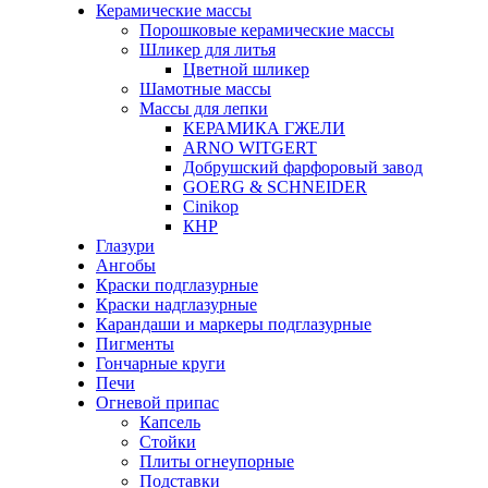
Керамические массы
Порошковые керамические массы
Шликер для литья
Цветной шликер
Шамотные массы
Массы для лепки
КЕРАМИКА ГЖЕЛИ
ARNO WITGERT
Добрушский фарфоровый завод
GOERG & SCHNEIDER
Cinikop
КНР
Глазури
Ангобы
Краски подглазурные
Краски надглазурные
Карандаши и маркеры подглазурные
Пигменты
Гончарные круги
Печи
Огневой припас
Капсель
Стойки
Плиты огнеупорные
Подставки