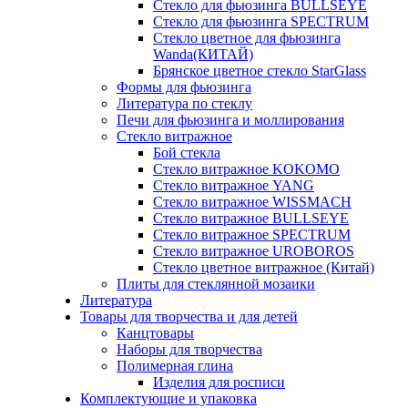
Стекло для фьюзинга BULLSEYE
Стекло для фьюзинга SPECTRUM
Стекло цветное для фьюзинга
Wanda(КИТАЙ)
Брянское цветное стекло StarGlass
Формы для фьюзинга
Литература по стеклу
Печи для фьюзинга и моллирования
Стекло витражное
Бой стекла
Стекло витражное KOKOMO
Стекло витражное YANG
Стекло витражное WISSMACH
Стекло витражное BULLSEYE
Стекло витражное SPECTRUM
Стекло витражное UROBOROS
Стекло цветное витражное (Китай)
Плиты для стеклянной мозаики
Литература
Товары для творчества и для детей
Канцтовары
Наборы для творчества
Полимерная глина
Изделия для росписи
Комплектующие и упаковка