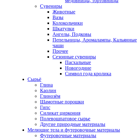
медовницы, тортовницы
Сувениры
Животные
Вазы
Колокольчики
Шкатулки
Ангелы, Подковы
Пепельницы, Аромалампы, Кальянные
чаши
Прочее
Сезонные сувениры
Пасхальные
Новогодние
Символ года кролика
Сырьё
Глина
Каолин
Глинозём
Шамотные порошки
Гипс
Силикат циркония
Полевошпатовое сырье
Другие природные материалы
Мелющие тела и футеровочные материалы
Футеровочные материалы