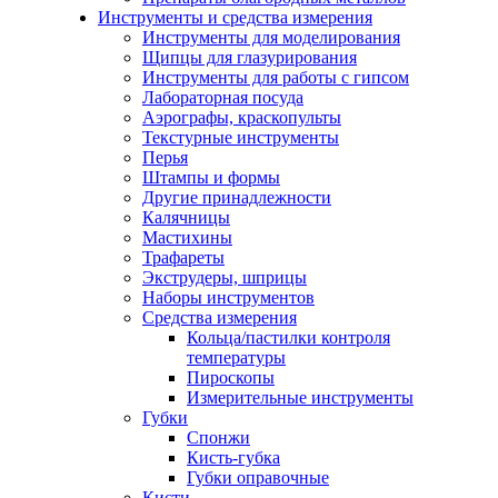
Инструменты и средства измерения
Инструменты для моделирования
Щипцы для глазурирования
Инструменты для работы с гипсом
Лабораторная посуда
Аэрографы, краскопульты
Текстурные инструменты
Перья
Штампы и формы
Другие принадлежности
Калячницы
Мастихины
Трафареты
Экструдеры, шприцы
Наборы инструментов
Средства измерения
Кольца/пастилки контроля
температуры
Пироскопы
Измерительные инструменты
Губки
Спонжи
Кисть-губка
Губки оправочные
Кисти