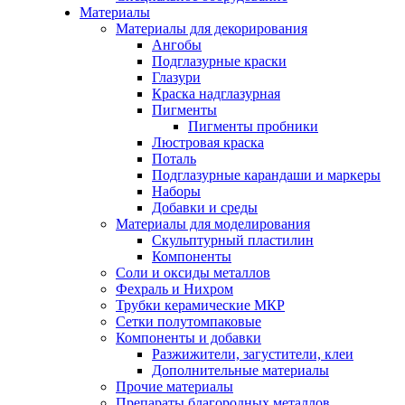
Материалы
Материалы для декорирования
Ангобы
Подглазурные краски
Глазури
Краска надглазурная
Пигменты
Пигменты пробники
Люстровая краска
Поталь
Подглазурные карандаши и маркеры
Наборы
Добавки и среды
Материалы для моделирования
Скульптурный пластилин
Компоненты
Соли и оксиды металлов
Фехраль и Нихром
Трубки керамические МКР
Сетки полутомпаковые
Компоненты и добавки
Разжижители, загустители, клеи
Дополнительные материалы
Прочие материалы
Препараты благородных металлов