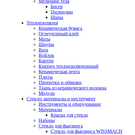
Мелющие тела
Бисер
Цилиндры
Шары
Теплоизоляция
Керамическая бумага
Огнеупорный клей
Маты
Шнуры
Вата
Войлок
Картон
Кирпич теплоизоляционный
Керамическая лента
Плиты
Пропитки и обмазки
Ткань из керамического волокна
Модули
Стекло: материалы и инструмент
Инструменты и оборудование
Материалы
Краска для стекла
Наборы
Стекло для фьюзинга
Стекло для фьюзинга WISSMACH