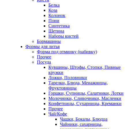
Белка
Коза
Колонок
Пони
Синтетика
Щетина
Наборы кистей
Бормашины
Формы для литья
Форма под отминку (набивку)
Прочее
Посуда
Кувшины, Штофы, Стопки, Пивные
кружки
Ложки, Половники
Тарелки, Блюда, Менажницы,
Фруктовницы
Горшки, Супницы, Салатники, Лотки
Молочники, Сливочники, Масленки
Конфетницы, Сухарницы, Креманки
Прочее
Чай/Кофе
Чашки, Бокалы, Блюдца
Чайники, сахарницы,