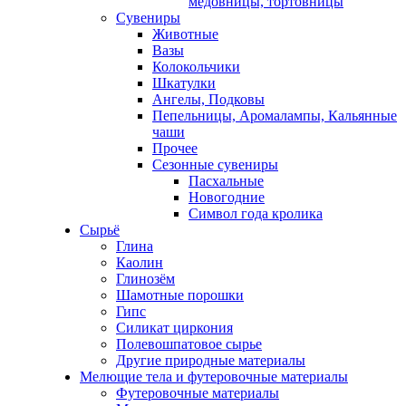
медовницы, тортовницы
Сувениры
Животные
Вазы
Колокольчики
Шкатулки
Ангелы, Подковы
Пепельницы, Аромалампы, Кальянные
чаши
Прочее
Сезонные сувениры
Пасхальные
Новогодние
Символ года кролика
Сырьё
Глина
Каолин
Глинозём
Шамотные порошки
Гипс
Силикат циркония
Полевошпатовое сырье
Другие природные материалы
Мелющие тела и футеровочные материалы
Футеровочные материалы