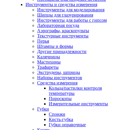
Инструменты и средства измерения
Инструменты для моделирования
Щипцы для глазурирования
Инструменты для работы с гипсом
Лабораторная посуда
Аэрографы, краскопульты
Текстурные инструменты
Перья
Штампы и формы
Другие принадлежности
Калячницы
Мастихины
Трафареты
Экструдеры, шприцы
Наборы инструментов
Средства измерения
Кольца/пастилки контроля
температуры
Пироскопы
Измерительные инструменты
Губки
Спонжи
Кисть-губка
Губки оправочные
Кисти