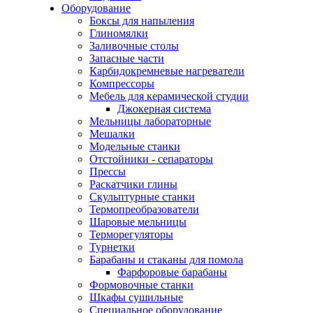
Оборудование
Боксы для напыления
Глиномялки
Заливочные столы
Запасные части
Карбидокремневые нагреватели
Компрессоры
Мебель для керамической студии
Джокерная система
Мельницы лабораторные
Мешалки
Модельные станки
Отстойники - сепараторы
Прессы
Раскатчики глины
Скульптурные станки
Термопреобразователи
Шаровые мельницы
Терморегуляторы
Турнетки
Барабаны и стаканы для помола
Фарфоровые барабаны
Формовочные станки
Шкафы сушильные
Специальное оборудование