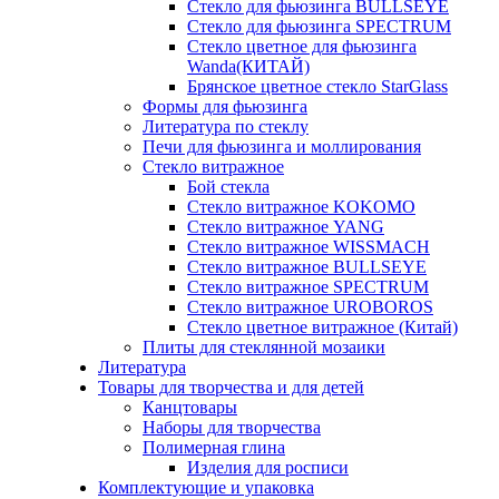
Стекло для фьюзинга BULLSEYE
Стекло для фьюзинга SPECTRUM
Стекло цветное для фьюзинга
Wanda(КИТАЙ)
Брянское цветное стекло StarGlass
Формы для фьюзинга
Литература по стеклу
Печи для фьюзинга и моллирования
Стекло витражное
Бой стекла
Стекло витражное KOKOMO
Стекло витражное YANG
Стекло витражное WISSMACH
Стекло витражное BULLSEYE
Стекло витражное SPECTRUM
Стекло витражное UROBOROS
Стекло цветное витражное (Китай)
Плиты для стеклянной мозаики
Литература
Товары для творчества и для детей
Канцтовары
Наборы для творчества
Полимерная глина
Изделия для росписи
Комплектующие и упаковка