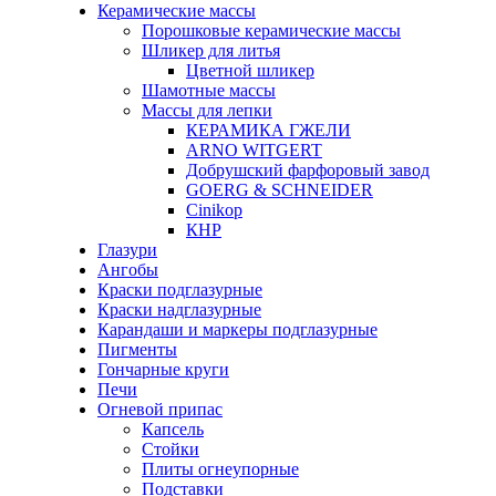
Керамические массы
Порошковые керамические массы
Шликер для литья
Цветной шликер
Шамотные массы
Массы для лепки
КЕРАМИКА ГЖЕЛИ
ARNO WITGERT
Добрушский фарфоровый завод
GOERG & SCHNEIDER
Cinikop
КНР
Глазури
Ангобы
Краски подглазурные
Краски надглазурные
Карандаши и маркеры подглазурные
Пигменты
Гончарные круги
Печи
Огневой припас
Капсель
Стойки
Плиты огнеупорные
Подставки