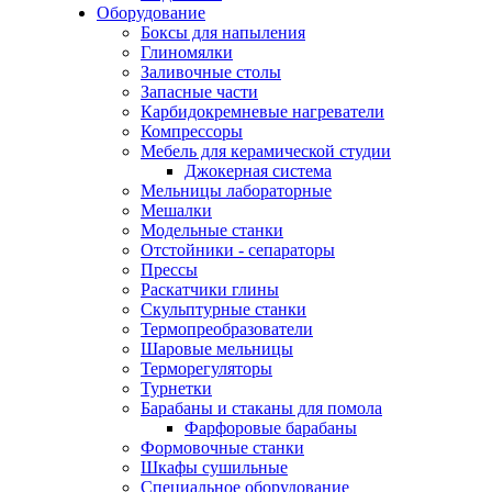
Оборудование
Боксы для напыления
Глиномялки
Заливочные столы
Запасные части
Карбидокремневые нагреватели
Компрессоры
Мебель для керамической студии
Джокерная система
Мельницы лабораторные
Мешалки
Модельные станки
Отстойники - сепараторы
Прессы
Раскатчики глины
Скульптурные станки
Термопреобразователи
Шаровые мельницы
Терморегуляторы
Турнетки
Барабаны и стаканы для помола
Фарфоровые барабаны
Формовочные станки
Шкафы сушильные
Специальное оборудование