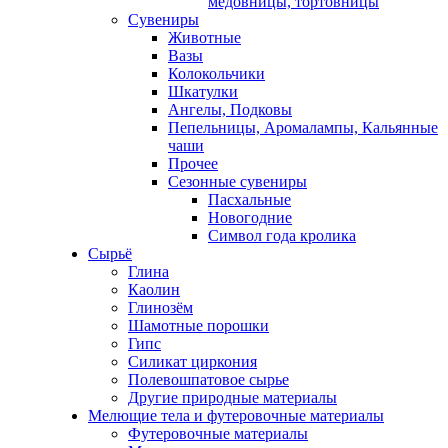
медовницы, тортовницы
Сувениры
Животные
Вазы
Колокольчики
Шкатулки
Ангелы, Подковы
Пепельницы, Аромалампы, Кальянные
чаши
Прочее
Сезонные сувениры
Пасхальные
Новогодние
Символ года кролика
Сырьё
Глина
Каолин
Глинозём
Шамотные порошки
Гипс
Силикат циркония
Полевошпатовое сырье
Другие природные материалы
Мелющие тела и футеровочные материалы
Футеровочные материалы