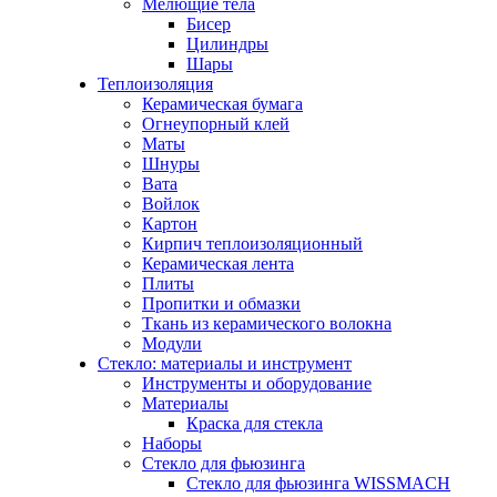
Мелющие тела
Бисер
Цилиндры
Шары
Теплоизоляция
Керамическая бумага
Огнеупорный клей
Маты
Шнуры
Вата
Войлок
Картон
Кирпич теплоизоляционный
Керамическая лента
Плиты
Пропитки и обмазки
Ткань из керамического волокна
Модули
Стекло: материалы и инструмент
Инструменты и оборудование
Материалы
Краска для стекла
Наборы
Стекло для фьюзинга
Стекло для фьюзинга WISSMACH