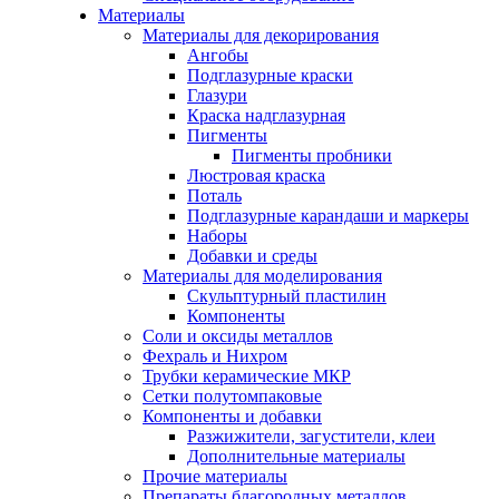
Материалы
Материалы для декорирования
Ангобы
Подглазурные краски
Глазури
Краска надглазурная
Пигменты
Пигменты пробники
Люстровая краска
Поталь
Подглазурные карандаши и маркеры
Наборы
Добавки и среды
Материалы для моделирования
Скульптурный пластилин
Компоненты
Соли и оксиды металлов
Фехраль и Нихром
Трубки керамические МКР
Сетки полутомпаковые
Компоненты и добавки
Разжижители, загустители, клеи
Дополнительные материалы
Прочие материалы
Препараты благородных металлов