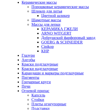
Керамические массы
Порошковые керамические массы
Шликер для литья
Цветной шликер
Шамотные массы
Массы для лепки
КЕРАМИКА ГЖЕЛИ
ARNO WITGERT
Добрушский фарфоровый завод
GOERG & SCHNEIDER
Cinikop
КНР
Глазури
Ангобы
Краски подглазурные
Краски надглазурные
Карандаши и маркеры подглазурные
Пигменты
Гончарные круги
Печи
Огневой припас
Капсель
Стойки
Плиты огнеупорные
Подставки