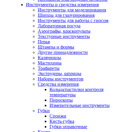
Инструменты и средства измерения
Инструменты для моделирования
Щипцы для глазурирования
Инструменты для работы с гипсом
Лабораторная посуда
Аэрографы, краскопульты
Текстурные инструменты
Перья
Штампы и формы
Другие принадлежности
Калячницы
Мастихины
Трафареты
Экструдеры, шприцы
Наборы инструментов
Средства измерения
Кольца/пастилки контроля
температуры
Пироскопы
Измерительные инструменты
Губки
Спонжи
Кисть-губка
Губки оправочные
Кисти