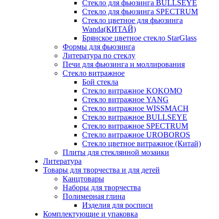
Стекло для фьюзинга BULLSEYE
Стекло для фьюзинга SPECTRUM
Стекло цветное для фьюзинга
Wanda(КИТАЙ)
Брянское цветное стекло StarGlass
Формы для фьюзинга
Литература по стеклу
Печи для фьюзинга и моллирования
Стекло витражное
Бой стекла
Стекло витражное KOKOMO
Стекло витражное YANG
Стекло витражное WISSMACH
Стекло витражное BULLSEYE
Стекло витражное SPECTRUM
Стекло витражное UROBOROS
Стекло цветное витражное (Китай)
Плиты для стеклянной мозаики
Литература
Товары для творчества и для детей
Канцтовары
Наборы для творчества
Полимерная глина
Изделия для росписи
Комплектующие и упаковка