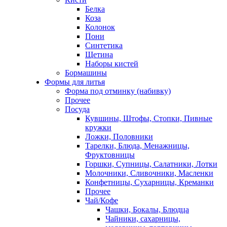
Белка
Коза
Колонок
Пони
Синтетика
Щетина
Наборы кистей
Бормашины
Формы для литья
Форма под отминку (набивку)
Прочее
Посуда
Кувшины, Штофы, Стопки, Пивные
кружки
Ложки, Половники
Тарелки, Блюда, Менажницы,
Фруктовницы
Горшки, Супницы, Салатники, Лотки
Молочники, Сливочники, Масленки
Конфетницы, Сухарницы, Креманки
Прочее
Чай/Кофе
Чашки, Бокалы, Блюдца
Чайники, сахарницы,