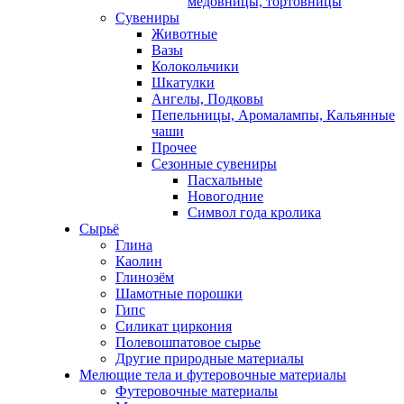
медовницы, тортовницы
Сувениры
Животные
Вазы
Колокольчики
Шкатулки
Ангелы, Подковы
Пепельницы, Аромалампы, Кальянные
чаши
Прочее
Сезонные сувениры
Пасхальные
Новогодние
Символ года кролика
Сырьё
Глина
Каолин
Глинозём
Шамотные порошки
Гипс
Силикат циркония
Полевошпатовое сырье
Другие природные материалы
Мелющие тела и футеровочные материалы
Футеровочные материалы