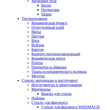
Мелющие тела
Бисер
Цилиндры
Шары
Теплоизоляция
Керамическая бумага
Огнеупорный клей
Маты
Шнуры
Вата
Войлок
Картон
Кирпич теплоизоляционный
Керамическая лента
Плиты
Пропитки и обмазки
Ткань из керамического волокна
Модули
Стекло: материалы и инструмент
Инструменты и оборудование
Материалы
Краска для стекла
Наборы
Стекло для фьюзинга
Стекло для фьюзинга WISSMACH