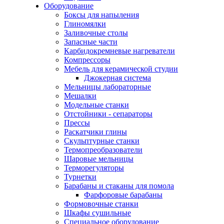
Оборудование
Боксы для напыления
Глиномялки
Заливочные столы
Запасные части
Карбидокремневые нагреватели
Компрессоры
Мебель для керамической студии
Джокерная система
Мельницы лабораторные
Мешалки
Модельные станки
Отстойники - сепараторы
Прессы
Раскатчики глины
Скульптурные станки
Термопреобразователи
Шаровые мельницы
Терморегуляторы
Турнетки
Барабаны и стаканы для помола
Фарфоровые барабаны
Формовочные станки
Шкафы сушильные
Специальное оборудование