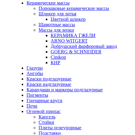
Керамические массы
Порошковые керамические массы
Шликер для литья
Цветной шликер
Шамотные массы
Массы для лепки
КЕРАМИКА ГЖЕЛИ
ARNO WITGERT
Добрушский фарфоровый завод
GOERG & SCHNEIDER
Cinikop
КНР
Глазури
Ангобы
Краски подглазурные
Краски надглазурные
Карандаши и маркеры подглазурные
Пигменты
Гончарные круги
Печи
Огневой припас
Капсель
Стойки
Плиты огнеупорные
Подставки