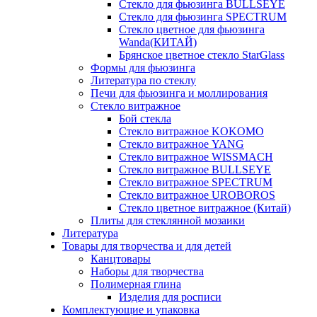
Стекло для фьюзинга BULLSEYE
Стекло для фьюзинга SPECTRUM
Стекло цветное для фьюзинга
Wanda(КИТАЙ)
Брянское цветное стекло StarGlass
Формы для фьюзинга
Литература по стеклу
Печи для фьюзинга и моллирования
Стекло витражное
Бой стекла
Стекло витражное KOKOMO
Стекло витражное YANG
Стекло витражное WISSMACH
Стекло витражное BULLSEYE
Стекло витражное SPECTRUM
Стекло витражное UROBOROS
Стекло цветное витражное (Китай)
Плиты для стеклянной мозаики
Литература
Товары для творчества и для детей
Канцтовары
Наборы для творчества
Полимерная глина
Изделия для росписи
Комплектующие и упаковка