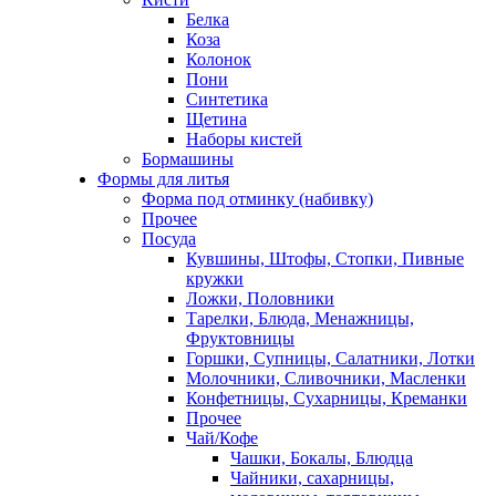
Белка
Коза
Колонок
Пони
Синтетика
Щетина
Наборы кистей
Бормашины
Формы для литья
Форма под отминку (набивку)
Прочее
Посуда
Кувшины, Штофы, Стопки, Пивные
кружки
Ложки, Половники
Тарелки, Блюда, Менажницы,
Фруктовницы
Горшки, Супницы, Салатники, Лотки
Молочники, Сливочники, Масленки
Конфетницы, Сухарницы, Креманки
Прочее
Чай/Кофе
Чашки, Бокалы, Блюдца
Чайники, сахарницы,