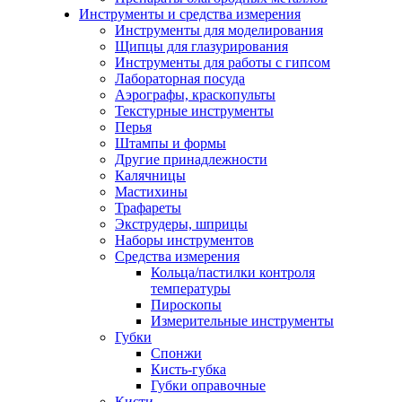
Инструменты и средства измерения
Инструменты для моделирования
Щипцы для глазурирования
Инструменты для работы с гипсом
Лабораторная посуда
Аэрографы, краскопульты
Текстурные инструменты
Перья
Штампы и формы
Другие принадлежности
Калячницы
Мастихины
Трафареты
Экструдеры, шприцы
Наборы инструментов
Средства измерения
Кольца/пастилки контроля
температуры
Пироскопы
Измерительные инструменты
Губки
Спонжи
Кисть-губка
Губки оправочные
Кисти