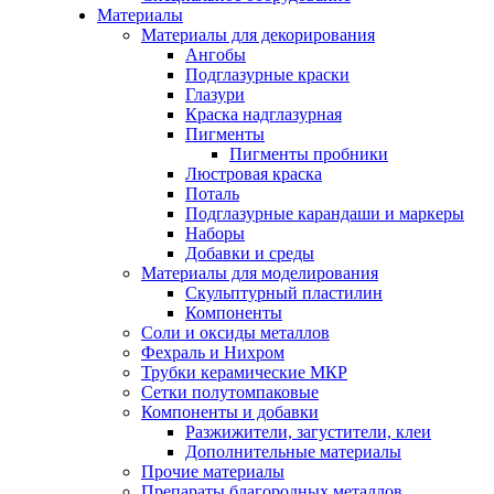
Материалы
Материалы для декорирования
Ангобы
Подглазурные краски
Глазури
Краска надглазурная
Пигменты
Пигменты пробники
Люстровая краска
Поталь
Подглазурные карандаши и маркеры
Наборы
Добавки и среды
Материалы для моделирования
Скульптурный пластилин
Компоненты
Соли и оксиды металлов
Фехраль и Нихром
Трубки керамические МКР
Сетки полутомпаковые
Компоненты и добавки
Разжижители, загустители, клеи
Дополнительные материалы
Прочие материалы
Препараты благородных металлов