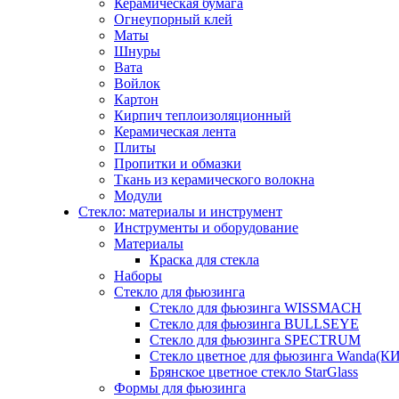
Керамическая бумага
Огнеупорный клей
Маты
Шнуры
Вата
Войлок
Картон
Кирпич теплоизоляционный
Керамическая лента
Плиты
Пропитки и обмазки
Ткань из керамического волокна
Модули
Стекло: материалы и инструмент
Инструменты и оборудование
Материалы
Краска для стекла
Наборы
Стекло для фьюзинга
Стекло для фьюзинга WISSMACH
Стекло для фьюзинга BULLSEYE
Стекло для фьюзинга SPECTRUM
Стекло цветное для фьюзинга Wanda(К
Брянское цветное стекло StarGlass
Формы для фьюзинга