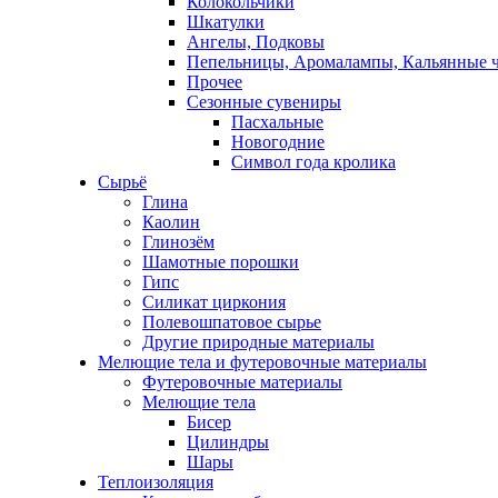
Колокольчики
Шкатулки
Ангелы, Подковы
Пепельницы, Аромалампы, Кальянные 
Прочее
Сезонные сувениры
Пасхальные
Новогодние
Символ года кролика
Сырьё
Глина
Каолин
Глинозём
Шамотные порошки
Гипс
Силикат циркония
Полевошпатовое сырье
Другие природные материалы
Мелющие тела и футеровочные материалы
Футеровочные материалы
Мелющие тела
Бисер
Цилиндры
Шары
Теплоизоляция