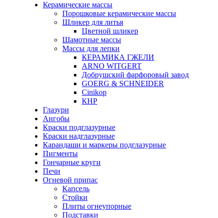
Керамические массы
Порошковые керамические массы
Шликер для литья
Цветной шликер
Шамотные массы
Массы для лепки
КЕРАМИКА ГЖЕЛИ
ARNO WITGERT
Добрушский фарфоровый завод
GOERG & SCHNEIDER
Cinikop
КНР
Глазури
Ангобы
Краски подглазурные
Краски надглазурные
Карандаши и маркеры подглазурные
Пигменты
Гончарные круги
Печи
Огневой припас
Капсель
Стойки
Плиты огнеупорные
Подставки