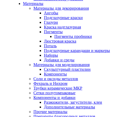
Материалы
Материалы для декорирования
Ангобы
Подглазурные краски
Глазури
Краска надглазурная
Пигменты
Пигменты пробники
Люстровая краска
Поталь
Подглазурные карандаши и маркеры
Наборы
Добавки и среды
Материалы для моделирования
Скульптурный пластилин
Компоненты
Соли и оксиды металлов
Фехраль и Нихром
Трубки керамические МКР
Сетки полутомпаковые
Компоненты и добавки
Разжижители, загустители, клеи
Дополнительные материалы
Прочие материалы
Препараты благородных металлов