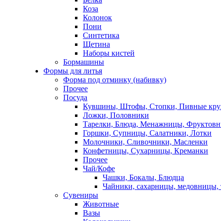
Коза
Колонок
Пони
Синтетика
Щетина
Наборы кистей
Бормашины
Формы для литья
Форма под отминку (набивку)
Прочее
Посуда
Кувшины, Штофы, Стопки, Пивные кр
Ложки, Половники
Тарелки, Блюда, Менажницы, Фруктов
Горшки, Супницы, Салатники, Лотки
Молочники, Сливочники, Масленки
Конфетницы, Сухарницы, Креманки
Прочее
Чай/Кофе
Чашки, Бокалы, Блюдца
Чайники, сахарницы, медовницы,
Сувениры
Животные
Вазы