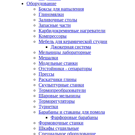
Оборудование
Боксы для напыления
Глиномялки
Заливочные столы
Запасные части
Карбидокремневые нагреватели
Компрессоры
Мебель для керамической студии
Джокерная система
Мельницы лабораторные
Мешалки
Модельные станки
Отстойники - сепараторы
Прессы
Раскатчики глины
Скульптурные станки
Термопреобразователи
Шаровые мельницы
Терморегуляторы
Турнетки
Барабаны и стаканы для помола
Фарфоровые барабаны
Формовочные станки
Шкафы сушильные
Специальное оборудование