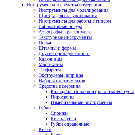
Инструменты и средства измерения
Инструменты для моделирования
Щипцы для глазурирования
Инструменты для работы с гипсом
Лабораторная посуда
Аэрографы, краскопульты
Текстурные инструменты
Перья
Штампы и формы
Другие принадлежности
Калячницы
Мастихины
Трафареты
Экструдеры, шприцы
Наборы инструментов
Средства измерения
Кольца/пастилки контроля температуры
Пироскопы
Измерительные инструменты
Губки
Спонжи
Кисть-губка
Губки оправочные
Кисти
Белка