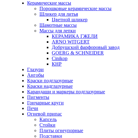
Керамические массы
Порошковые керамические массы
Шликер для литья
Цветной шликер
Шамотные массы
Массы для лепки
КЕРАМИКА ГЖЕЛИ
ARNO WITGERT
Добрушский фарфоровый завод
GOERG & SCHNEIDER
Cinikop
КНР
Глазури
Ангобы
Краски подглазурные
Краски надглазурные
Карандаши и маркеры подглазурные
Пигменты
Гончарные круги
Печи
Огневой припас
Капсель
Стойки
Плиты огнеупорные
Подставки