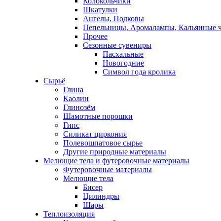
Колокольчики
Шкатулки
Ангелы, Подковы
Пепельницы, Аромалампы, Кальянные 
Прочее
Сезонные сувениры
Пасхальные
Новогодние
Символ года кролика
Сырьё
Глина
Каолин
Глинозём
Шамотные порошки
Гипс
Силикат циркония
Полевошпатовое сырье
Другие природные материалы
Мелющие тела и футеровочные материалы
Футеровочные материалы
Мелющие тела
Бисер
Цилиндры
Шары
Теплоизоляция