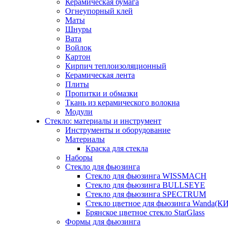
Керамическая бумага
Огнеупорный клей
Маты
Шнуры
Вата
Войлок
Картон
Кирпич теплоизоляционный
Керамическая лента
Плиты
Пропитки и обмазки
Ткань из керамического волокна
Модули
Стекло: материалы и инструмент
Инструменты и оборудование
Материалы
Краска для стекла
Наборы
Стекло для фьюзинга
Стекло для фьюзинга WISSMACH
Стекло для фьюзинга BULLSEYE
Стекло для фьюзинга SPECTRUM
Стекло цветное для фьюзинга Wanda(К
Брянское цветное стекло StarGlass
Формы для фьюзинга