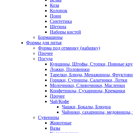
Коза
Колонок
Пони
Синтетика
Щетина
Наборы кистей
Бормашины
Формы для литья
Форма под отминку (набивку)
Прочее
Посуда
Кувшины, Штофы, Стопки, Пивные кр
Ложки, Половники
Тарелки, Блюда, Менажницы, Фруктов
Горшки, Супницы, Салатники, Лотки
Молочники, Сливочники, Масленки
Конфетницы, Сухарницы, Креманки
Прочее
Чай/Кофе
Чашки, Бокалы, Блюдца
Чайники, сахарницы, медовницы,
Сувениры
Животные
Вазы