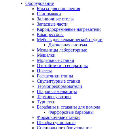
Оборудование
Боксы для напыления
Глиномялки
Заливочные столы
Запасные части
Карбидокремневые нагреватели
Компрессоры
Мебель для керамической студии
Джокерная система
Мельницы лабораторные
Мешалки
Модельные станки
Отстойники - сепараторы
Прессы
Раскатчики глины
Скульптурные станки
Термопреобразователи
Шаровые мельницы
Терморегуляторы
Турнетки
Барабаны и стаканы для помола
Фарфоровые барабаны
Формовочные станки
Шкафы сушильные
Специальное оборудование