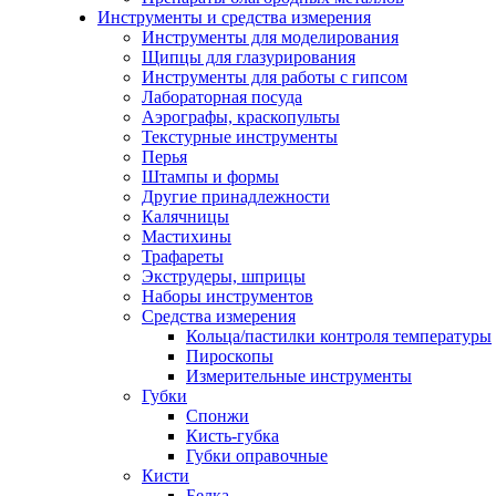
Инструменты и средства измерения
Инструменты для моделирования
Щипцы для глазурирования
Инструменты для работы с гипсом
Лабораторная посуда
Аэрографы, краскопульты
Текстурные инструменты
Перья
Штампы и формы
Другие принадлежности
Калячницы
Мастихины
Трафареты
Экструдеры, шприцы
Наборы инструментов
Средства измерения
Кольца/пастилки контроля температуры
Пироскопы
Измерительные инструменты
Губки
Спонжи
Кисть-губка
Губки оправочные
Кисти
Белка