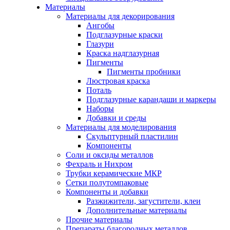
Материалы
Материалы для декорирования
Ангобы
Подглазурные краски
Глазури
Краска надглазурная
Пигменты
Пигменты пробники
Люстровая краска
Поталь
Подглазурные карандаши и маркеры
Наборы
Добавки и среды
Материалы для моделирования
Скульптурный пластилин
Компоненты
Соли и оксиды металлов
Фехраль и Нихром
Трубки керамические МКР
Сетки полутомпаковые
Компоненты и добавки
Разжижители, загустители, клеи
Дополнительные материалы
Прочие материалы
Препараты благородных металлов