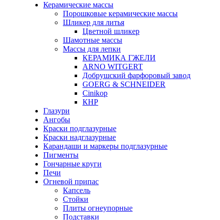
Керамические массы
Порошковые керамические массы
Шликер для литья
Цветной шликер
Шамотные массы
Массы для лепки
КЕРАМИКА ГЖЕЛИ
ARNO WITGERT
Добрушский фарфоровый завод
GOERG & SCHNEIDER
Cinikop
КНР
Глазури
Ангобы
Краски подглазурные
Краски надглазурные
Карандаши и маркеры подглазурные
Пигменты
Гончарные круги
Печи
Огневой припас
Капсель
Стойки
Плиты огнеупорные
Подставки