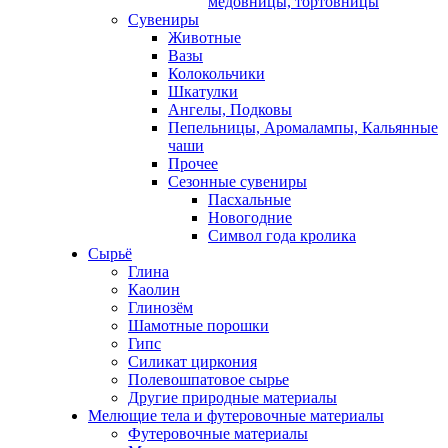
медовницы, тортовницы
Сувениры
Животные
Вазы
Колокольчики
Шкатулки
Ангелы, Подковы
Пепельницы, Аромалампы, Кальянные
чаши
Прочее
Сезонные сувениры
Пасхальные
Новогодние
Символ года кролика
Сырьё
Глина
Каолин
Глинозём
Шамотные порошки
Гипс
Силикат циркония
Полевошпатовое сырье
Другие природные материалы
Мелющие тела и футеровочные материалы
Футеровочные материалы