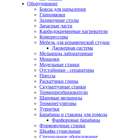
Оборудование
Боксы для напыления
Глиномялки
Заливочные столы
Запасные части
Карбидокремневые нагреватели
Компрессоры
Мебель для керамической студии
Джокерная система
Мельницы лабораторные
Мешалки
Модельные станки
Отстойники - сепараторы
Прессы
Раскатчики глины
Скульптурные станки
Термопреобразователи
Шаровые мельницы
Терморегуляторы
Турнетки
Барабаны и стаканы для помола
Фарфоровые барабаны
Формовочные станки
Шкафы сушильные
Специальное оборудование