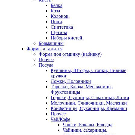
Белка
Коза
Колонок
Пони
Синтетика
Щетина
Наборы кистей
Бормашины
Формы для литья
Форма под отминку (набивку)
Прочее
Посуда
Кувшины, Штофы, Стопки, Пивные
кружки
Ложки, Половники
Тарелки, Блюда, Менажницы,
Фруктовницы
Горшки, Супницы, Салатники, Лотки
Молочники, Сливочники, Масленки
Конфетницы, Сухарницы, Креманки
Прочее
Чай/Кофе
Чашки, Бокалы, Блюдца
Чайники, сахарницы,