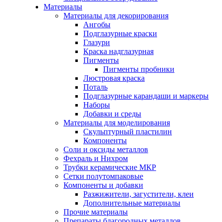
Материалы
Материалы для декорирования
Ангобы
Подглазурные краски
Глазури
Краска надглазурная
Пигменты
Пигменты пробники
Люстровая краска
Поталь
Подглазурные карандаши и маркеры
Наборы
Добавки и среды
Материалы для моделирования
Скульптурный пластилин
Компоненты
Соли и оксиды металлов
Фехраль и Нихром
Трубки керамические МКР
Сетки полутомпаковые
Компоненты и добавки
Разжижители, загустители, клеи
Дополнительные материалы
Прочие материалы
Препараты благородных металлов