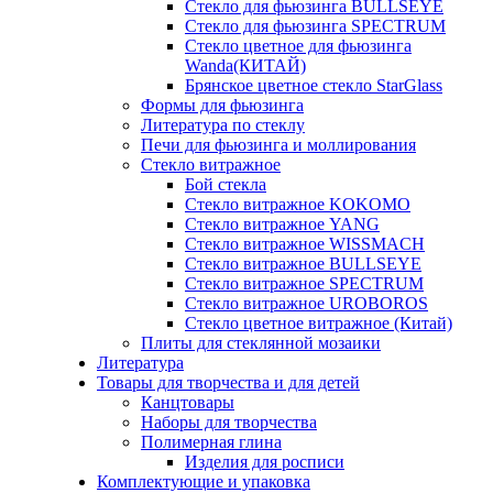
Стекло для фьюзинга BULLSEYE
Стекло для фьюзинга SPECTRUM
Стекло цветное для фьюзинга
Wanda(КИТАЙ)
Брянское цветное стекло StarGlass
Формы для фьюзинга
Литература по стеклу
Печи для фьюзинга и моллирования
Стекло витражное
Бой стекла
Стекло витражное KOKOMO
Стекло витражное YANG
Стекло витражное WISSMACH
Стекло витражное BULLSEYE
Стекло витражное SPECTRUM
Стекло витражное UROBOROS
Стекло цветное витражное (Китай)
Плиты для стеклянной мозаики
Литература
Товары для творчества и для детей
Канцтовары
Наборы для творчества
Полимерная глина
Изделия для росписи
Комплектующие и упаковка