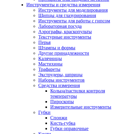
Инструменты и средства измерения
Инструменты для моделирования
Щипцы для глазурирования
Инструменты для работы с гипсом
Лабораторная посуда
Аэрографы, краскопульты
Текстурные инструменты
Перья
Штампы и формы
Другие принадлежности
Калячницы
Мастихины
Трафареты
Экструдеры, шприцы
Наборы инструментов
Средства измерения
Кольца/пастилки контроля
температуры
Пироскопы
Измерительные инструменты
Губки
Спонжи
Кисть-губка
Губки оправочные
Кисти