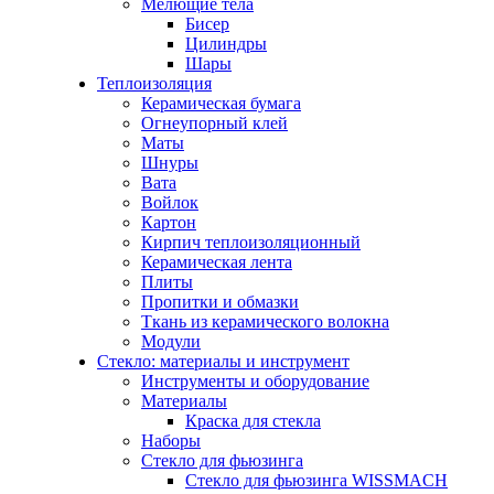
Мелющие тела
Бисер
Цилиндры
Шары
Теплоизоляция
Керамическая бумага
Огнеупорный клей
Маты
Шнуры
Вата
Войлок
Картон
Кирпич теплоизоляционный
Керамическая лента
Плиты
Пропитки и обмазки
Ткань из керамического волокна
Модули
Стекло: материалы и инструмент
Инструменты и оборудование
Материалы
Краска для стекла
Наборы
Стекло для фьюзинга
Стекло для фьюзинга WISSMACH