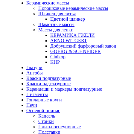
Керамические массы
Порошковые керамические массы
Шликер для литья
Цветной шликер
Шамотные массы
Массы для лепки
КЕРАМИКА ГЖЕЛИ
ARNO WITGERT
Добрушский фарфоровый завод
GOERG & SCHNEIDER
Cinikop
КНР
Глазури
Ангобы
Краски подглазурные
Краски надглазурные
Карандаши и маркеры подглазурные
Пигменты
Гончарные круги
Печи
Огневой припас
Капсель
Стойки
Плиты огнеупорные
Подставки