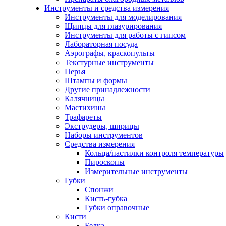
Инструменты и средства измерения
Инструменты для моделирования
Щипцы для глазурирования
Инструменты для работы с гипсом
Лабораторная посуда
Аэрографы, краскопульты
Текстурные инструменты
Перья
Штампы и формы
Другие принадлежности
Калячницы
Мастихины
Трафареты
Экструдеры, шприцы
Наборы инструментов
Средства измерения
Кольца/пастилки контроля температуры
Пироскопы
Измерительные инструменты
Губки
Спонжи
Кисть-губка
Губки оправочные
Кисти
Белка