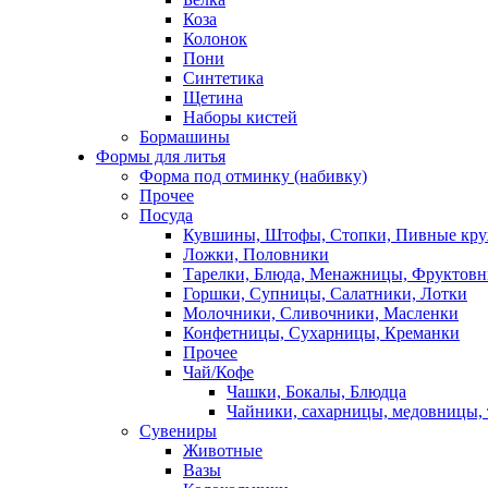
Коза
Колонок
Пони
Синтетика
Щетина
Наборы кистей
Бормашины
Формы для литья
Форма под отминку (набивку)
Прочее
Посуда
Кувшины, Штофы, Стопки, Пивные кр
Ложки, Половники
Тарелки, Блюда, Менажницы, Фруктов
Горшки, Супницы, Салатники, Лотки
Молочники, Сливочники, Масленки
Конфетницы, Сухарницы, Креманки
Прочее
Чай/Кофе
Чашки, Бокалы, Блюдца
Чайники, сахарницы, медовницы,
Сувениры
Животные
Вазы