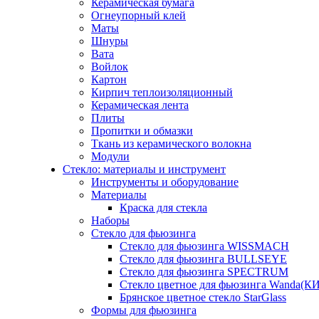
Керамическая бумага
Огнеупорный клей
Маты
Шнуры
Вата
Войлок
Картон
Кирпич теплоизоляционный
Керамическая лента
Плиты
Пропитки и обмазки
Ткань из керамического волокна
Модули
Стекло: материалы и инструмент
Инструменты и оборудование
Материалы
Краска для стекла
Наборы
Стекло для фьюзинга
Стекло для фьюзинга WISSMACH
Стекло для фьюзинга BULLSEYE
Стекло для фьюзинга SPECTRUM
Стекло цветное для фьюзинга Wanda(К
Брянское цветное стекло StarGlass
Формы для фьюзинга