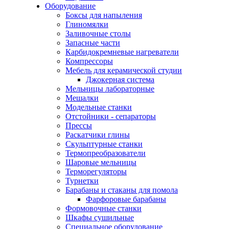
Оборудование
Боксы для напыления
Глиномялки
Заливочные столы
Запасные части
Карбидокремневые нагреватели
Компрессоры
Мебель для керамической студии
Джокерная система
Мельницы лабораторные
Мешалки
Модельные станки
Отстойники - сепараторы
Прессы
Раскатчики глины
Скульптурные станки
Термопреобразователи
Шаровые мельницы
Терморегуляторы
Турнетки
Барабаны и стаканы для помола
Фарфоровые барабаны
Формовочные станки
Шкафы сушильные
Специальное оборудование