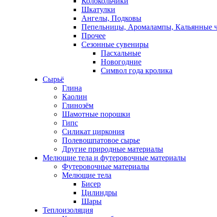
Колокольчики
Шкатулки
Ангелы, Подковы
Пепельницы, Аромалампы, Кальянные 
Прочее
Сезонные сувениры
Пасхальные
Новогодние
Символ года кролика
Сырьё
Глина
Каолин
Глинозём
Шамотные порошки
Гипс
Силикат циркония
Полевошпатовое сырье
Другие природные материалы
Мелющие тела и футеровочные материалы
Футеровочные материалы
Мелющие тела
Бисер
Цилиндры
Шары
Теплоизоляция