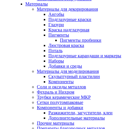
Материалы
Материалы для декорирования
Ангобы
Подглазурные краски
Глазури
Краска надглазурная
Пигменты
Пигменты пробники
Люстровая краска
Поталь
Подглазурные карандаши и маркеры
Наборы
Добавки и среды
Материалы для моделирования
Скульптурный пластилин
Компоненты
Соли и оксиды металлов
Фехраль и Нихром
Трубки керамические МКР
Сетки полутомпаковые
Компоненты и добавки
Разжижители, загустители, клеи
Дополнительные материалы
Прочие материалы
Препараты благородных металлов