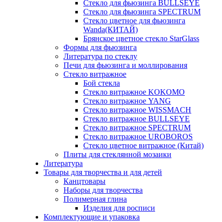
Стекло для фьюзинга BULLSEYE
Стекло для фьюзинга SPECTRUM
Стекло цветное для фьюзинга
Wanda(КИТАЙ)
Брянское цветное стекло StarGlass
Формы для фьюзинга
Литература по стеклу
Печи для фьюзинга и моллирования
Стекло витражное
Бой стекла
Стекло витражное KOKOMO
Стекло витражное YANG
Стекло витражное WISSMACH
Стекло витражное BULLSEYE
Стекло витражное SPECTRUM
Стекло витражное UROBOROS
Стекло цветное витражное (Китай)
Плиты для стеклянной мозаики
Литература
Товары для творчества и для детей
Канцтовары
Наборы для творчества
Полимерная глина
Изделия для росписи
Комплектующие и упаковка