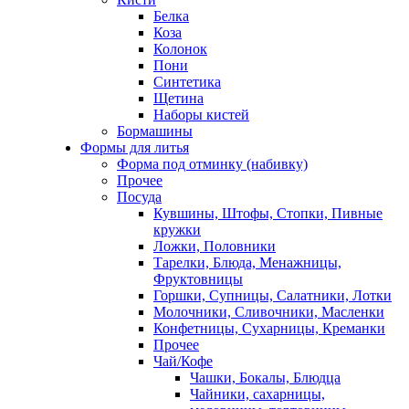
Белка
Коза
Колонок
Пони
Синтетика
Щетина
Наборы кистей
Бормашины
Формы для литья
Форма под отминку (набивку)
Прочее
Посуда
Кувшины, Штофы, Стопки, Пивные
кружки
Ложки, Половники
Тарелки, Блюда, Менажницы,
Фруктовницы
Горшки, Супницы, Салатники, Лотки
Молочники, Сливочники, Масленки
Конфетницы, Сухарницы, Креманки
Прочее
Чай/Кофе
Чашки, Бокалы, Блюдца
Чайники, сахарницы,