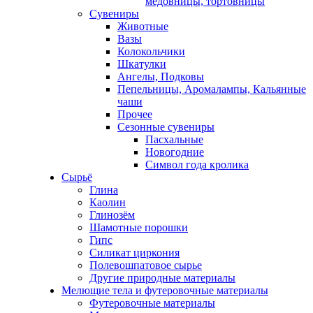
медовницы, тортовницы
Сувениры
Животные
Вазы
Колокольчики
Шкатулки
Ангелы, Подковы
Пепельницы, Аромалампы, Кальянные
чаши
Прочее
Сезонные сувениры
Пасхальные
Новогодние
Символ года кролика
Сырьё
Глина
Каолин
Глинозём
Шамотные порошки
Гипс
Силикат циркония
Полевошпатовое сырье
Другие природные материалы
Мелющие тела и футеровочные материалы
Футеровочные материалы