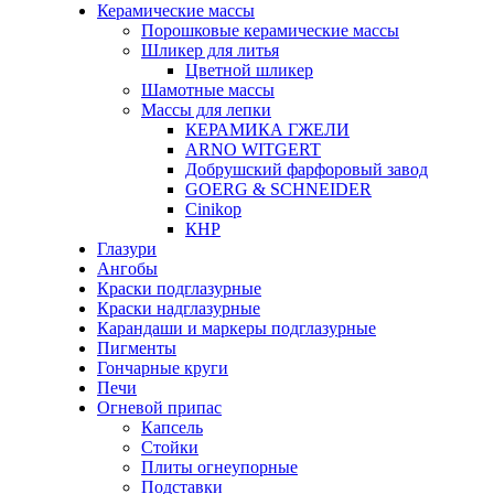
Керамические массы
Порошковые керамические массы
Шликер для литья
Цветной шликер
Шамотные массы
Массы для лепки
КЕРАМИКА ГЖЕЛИ
ARNO WITGERT
Добрушский фарфоровый завод
GOERG & SCHNEIDER
Cinikop
КНР
Глазури
Ангобы
Краски подглазурные
Краски надглазурные
Карандаши и маркеры подглазурные
Пигменты
Гончарные круги
Печи
Огневой припас
Капсель
Стойки
Плиты огнеупорные
Подставки