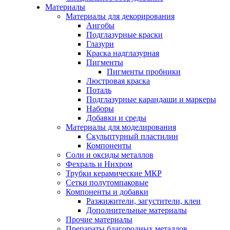
Материалы
Материалы для декорирования
Ангобы
Подглазурные краски
Глазури
Краска надглазурная
Пигменты
Пигменты пробники
Люстровая краска
Поталь
Подглазурные карандаши и маркеры
Наборы
Добавки и среды
Материалы для моделирования
Скульптурный пластилин
Компоненты
Соли и оксиды металлов
Фехраль и Нихром
Трубки керамические МКР
Сетки полутомпаковые
Компоненты и добавки
Разжижители, загустители, клеи
Дополнительные материалы
Прочие материалы
Препараты благородных металлов