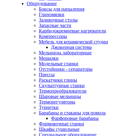
Оборудование
Боксы для напыления
Глиномялки
Заливочные столы
Запасные части
Карбидокремневые нагреватели
Компрессоры
Мебель для керамической студии
Джокерная система
Мельницы лабораторные
Мешалки
Модельные станки
Отстойники - сепараторы
Прессы
Раскатчики глины
Скульптурные станки
Термопреобразователи
Шаровые мельницы
Терморегуляторы
Турнетки
Барабаны и стаканы для помола
Фарфоровые барабаны
Формовочные станки
Шкафы сушильные
Специальное оборудование