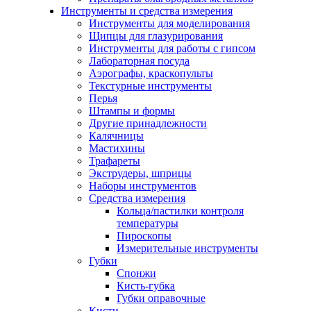
Инструменты и средства измерения
Инструменты для моделирования
Щипцы для глазурирования
Инструменты для работы с гипсом
Лабораторная посуда
Аэрографы, краскопульты
Текстурные инструменты
Перья
Штампы и формы
Другие принадлежности
Калячницы
Мастихины
Трафареты
Экструдеры, шприцы
Наборы инструментов
Средства измерения
Кольца/пастилки контроля
температуры
Пироскопы
Измерительные инструменты
Губки
Спонжи
Кисть-губка
Губки оправочные
Кисти