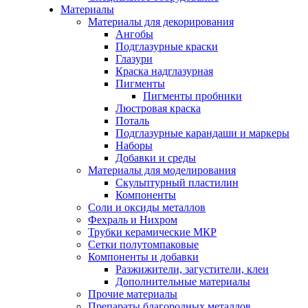
Материалы
Материалы для декорирования
Ангобы
Подглазурные краски
Глазури
Краска надглазурная
Пигменты
Пигменты пробники
Люстровая краска
Поталь
Подглазурные карандаши и маркеры
Наборы
Добавки и среды
Материалы для моделирования
Скульптурный пластилин
Компоненты
Соли и оксиды металлов
Фехраль и Нихром
Трубки керамические МКР
Сетки полутомпаковые
Компоненты и добавки
Разжижители, загустители, клеи
Дополнительные материалы
Прочие материалы
Препараты благородных металлов