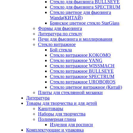
Стекло для фьюзинга BULLSEYE
Стекло для фьюзинга SPECTRUM
Стекло цветное для фьюзинга
Wanda(КИТАЙ)
Брянское цветное стекло StarGlass
Формы для фьюзинга
Литература по стеклу
Печи для фьюзинга и моллирования
Стекло витражное
Бой стекла
Стекло витражное KOKOMO
Стекло витражное YANG
Стекло витражное WISSMACH
Стекло витражное BULLSEYE
Стекло витражное SPECTRUM
Стекло витражное UROBOROS
Стекло цветное витражное (Китай)
Плиты для стеклянной мозаики
Литература
Товары для творчества и для детей
Канцтовары
Наборы для творчества
Полимерная глина
Изделия для росписи
Комплектующие и упаковка