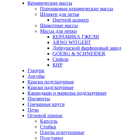
Керамические массы
Порошковые керамические массы
Шликер для литья
Цветной шликер
Шамотные массы
Массы для лепки
КЕРАМИКА ГЖЕЛИ
ARNO WITGERT
Добрушский фарфоровый завод
GOERG & SCHNEIDER
Cinikop
КНР
Глазури
Ангобы
Краски подглазурные
Краски надглазурные
Карандаши и маркеры подглазурные
Пигменты
Гончарные круги
Печи
Огневой припас
Капсель
Стойки
Плиты огнеупорные
Подставки