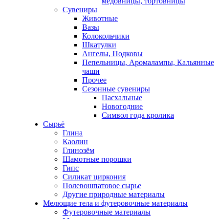
медовницы, тортовницы
Сувениры
Животные
Вазы
Колокольчики
Шкатулки
Ангелы, Подковы
Пепельницы, Аромалампы, Кальянные
чаши
Прочее
Сезонные сувениры
Пасхальные
Новогодние
Символ года кролика
Сырьё
Глина
Каолин
Глинозём
Шамотные порошки
Гипс
Силикат циркония
Полевошпатовое сырье
Другие природные материалы
Мелющие тела и футеровочные материалы
Футеровочные материалы