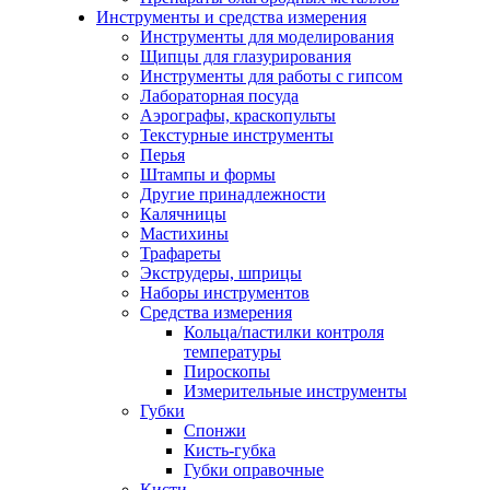
Инструменты и средства измерения
Инструменты для моделирования
Щипцы для глазурирования
Инструменты для работы с гипсом
Лабораторная посуда
Аэрографы, краскопульты
Текстурные инструменты
Перья
Штампы и формы
Другие принадлежности
Калячницы
Мастихины
Трафареты
Экструдеры, шприцы
Наборы инструментов
Средства измерения
Кольца/пастилки контроля
температуры
Пироскопы
Измерительные инструменты
Губки
Спонжи
Кисть-губка
Губки оправочные
Кисти