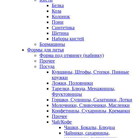
Белка
Коза
Колонок
Пони
Синтетика
Щетина
Наборы кистей
Бормашины
Формы для литья
Форма под отминку (набивку)
Прочее
Посуда
Кувшины, Штофы, Стопки, Пивные
кружки
Ложки, Половники
Тарелки, Блюда, Менажницы,
Фруктовницы
Горшки, Супницы, Салатники, Лотки
Молочники, Сливочники, Масленки
Конфетницы, Сухарницы, Креманки
Прочее
Чай/Кофе
Чашки, Бокалы, Блюдца
Чайники, сахарницы,