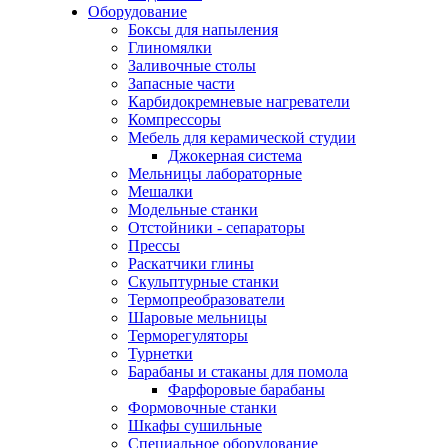
Оборудование
Боксы для напыления
Глиномялки
Заливочные столы
Запасные части
Карбидокремневые нагреватели
Компрессоры
Мебель для керамической студии
Джокерная система
Мельницы лабораторные
Мешалки
Модельные станки
Отстойники - сепараторы
Прессы
Раскатчики глины
Скульптурные станки
Термопреобразователи
Шаровые мельницы
Терморегуляторы
Турнетки
Барабаны и стаканы для помола
Фарфоровые барабаны
Формовочные станки
Шкафы сушильные
Специальное оборудование