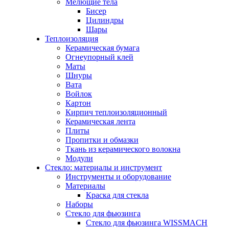
Мелющие тела
Бисер
Цилиндры
Шары
Теплоизоляция
Керамическая бумага
Огнеупорный клей
Маты
Шнуры
Вата
Войлок
Картон
Кирпич теплоизоляционный
Керамическая лента
Плиты
Пропитки и обмазки
Ткань из керамического волокна
Модули
Стекло: материалы и инструмент
Инструменты и оборудование
Материалы
Краска для стекла
Наборы
Стекло для фьюзинга
Стекло для фьюзинга WISSMACH