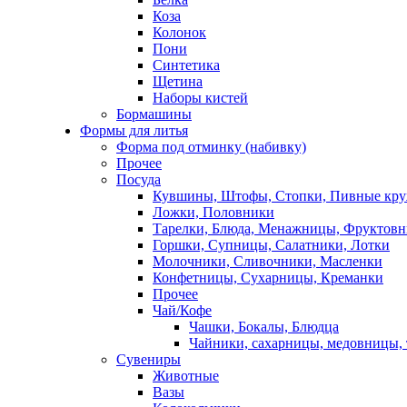
Коза
Колонок
Пони
Синтетика
Щетина
Наборы кистей
Бормашины
Формы для литья
Форма под отминку (набивку)
Прочее
Посуда
Кувшины, Штофы, Стопки, Пивные кр
Ложки, Половники
Тарелки, Блюда, Менажницы, Фруктов
Горшки, Супницы, Салатники, Лотки
Молочники, Сливочники, Масленки
Конфетницы, Сухарницы, Креманки
Прочее
Чай/Кофе
Чашки, Бокалы, Блюдца
Чайники, сахарницы, медовницы,
Сувениры
Животные
Вазы