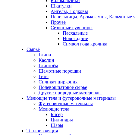
Колокольчики
Шкатулки
Ангелы, Подковы
Пепельницы, Аромалампы, Кальянные 
Прочее
Сезонные сувениры
Пасхальные
Новогодние
Символ года кролика
Сырьё
Глина
Каолин
Глинозём
Шамотные порошки
Гипс
Силикат циркония
Полевошпатовое сырье
Другие природные материалы
Мелющие тела и футеровочные материалы
Футеровочные материалы
Мелющие тела
Бисер
Цилиндры
Шары
Теплоизоляция