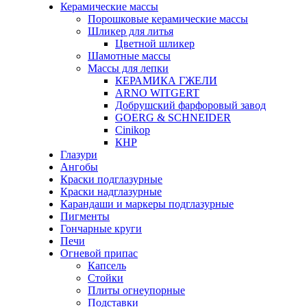
Керамические массы
Порошковые керамические массы
Шликер для литья
Цветной шликер
Шамотные массы
Массы для лепки
КЕРАМИКА ГЖЕЛИ
ARNO WITGERT
Добрушский фарфоровый завод
GOERG & SCHNEIDER
Cinikop
КНР
Глазури
Ангобы
Краски подглазурные
Краски надглазурные
Карандаши и маркеры подглазурные
Пигменты
Гончарные круги
Печи
Огневой припас
Капсель
Стойки
Плиты огнеупорные
Подставки