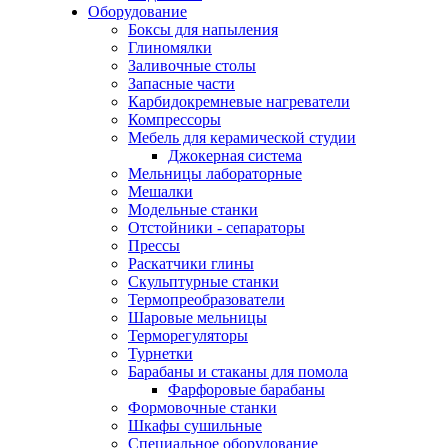
Оборудование
Боксы для напыления
Глиномялки
Заливочные столы
Запасные части
Карбидокремневые нагреватели
Компрессоры
Мебель для керамической студии
Джокерная система
Мельницы лабораторные
Мешалки
Модельные станки
Отстойники - сепараторы
Прессы
Раскатчики глины
Скульптурные станки
Термопреобразователи
Шаровые мельницы
Терморегуляторы
Турнетки
Барабаны и стаканы для помола
Фарфоровые барабаны
Формовочные станки
Шкафы сушильные
Специальное оборудование