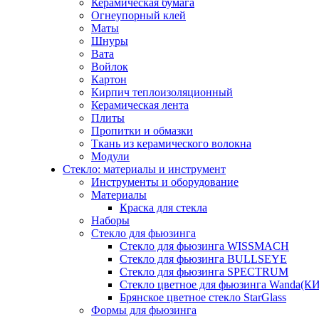
Керамическая бумага
Огнеупорный клей
Маты
Шнуры
Вата
Войлок
Картон
Кирпич теплоизоляционный
Керамическая лента
Плиты
Пропитки и обмазки
Ткань из керамического волокна
Модули
Стекло: материалы и инструмент
Инструменты и оборудование
Материалы
Краска для стекла
Наборы
Стекло для фьюзинга
Стекло для фьюзинга WISSMACH
Стекло для фьюзинга BULLSEYE
Стекло для фьюзинга SPECTRUM
Стекло цветное для фьюзинга Wanda(К
Брянское цветное стекло StarGlass
Формы для фьюзинга