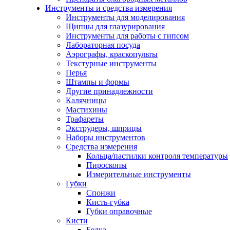
Инструменты и средства измерения
Инструменты для моделирования
Щипцы для глазурирования
Инструменты для работы с гипсом
Лабораторная посуда
Аэрографы, краскопульты
Текстурные инструменты
Перья
Штампы и формы
Другие принадлежности
Калячницы
Мастихины
Трафареты
Экструдеры, шприцы
Наборы инструментов
Средства измерения
Кольца/пастилки контроля температуры
Пироскопы
Измерительные инструменты
Губки
Спонжи
Кисть-губка
Губки оправочные
Кисти
Белка