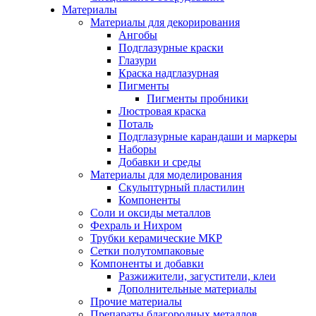
Материалы
Материалы для декорирования
Ангобы
Подглазурные краски
Глазури
Краска надглазурная
Пигменты
Пигменты пробники
Люстровая краска
Поталь
Подглазурные карандаши и маркеры
Наборы
Добавки и среды
Материалы для моделирования
Скульптурный пластилин
Компоненты
Соли и оксиды металлов
Фехраль и Нихром
Трубки керамические МКР
Сетки полутомпаковые
Компоненты и добавки
Разжижители, загустители, клеи
Дополнительные материалы
Прочие материалы
Препараты благородных металлов