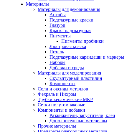
Материалы
Материалы для декорирования
Ангобы
Подглазурные краски
Глазури
Краска надглазурная
Пигменты
Пигменты пробники
Люстровая краска
Поталь
Подглазурные карандаши и маркеры
Наборы
Добавки и среды
Материалы для моделирования
Скульптурный пластилин
Компоненты
Соли и оксиды металлов
Фехраль и Нихром
Трубки керамические МКР
Сетки полутомпаковые
Компоненты и добавки
Разжижители, загустители, клеи
Дополнительные материалы
Прочие материалы
Препараты благородных металлов