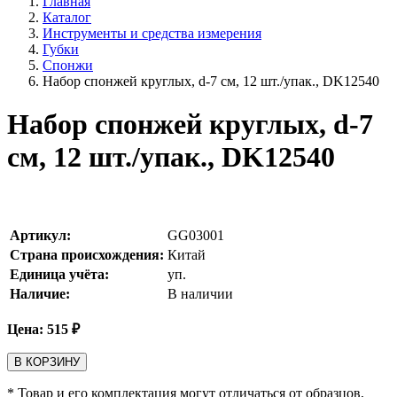
Главная
Каталог
Инструменты и средства измерения
Губки
Спонжи
Набор спонжей круглых, d-7 см, 12 шт./упак., DK12540
Набор спонжей круглых, d-7
см, 12 шт./упак., DK12540
Артикул:
GG03001
Страна происхождения:
Китай
Единица учёта:
уп.
Наличие:
В наличии
Цена:
515
₽
В КОРЗИНУ
* Товар и его комплектация могут отличаться от образцов,