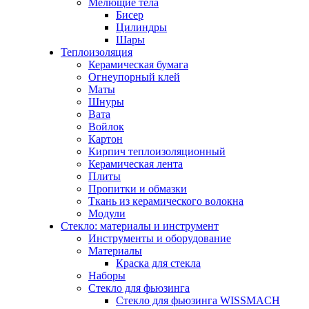
Мелющие тела
Бисер
Цилиндры
Шары
Теплоизоляция
Керамическая бумага
Огнеупорный клей
Маты
Шнуры
Вата
Войлок
Картон
Кирпич теплоизоляционный
Керамическая лента
Плиты
Пропитки и обмазки
Ткань из керамического волокна
Модули
Стекло: материалы и инструмент
Инструменты и оборудование
Материалы
Краска для стекла
Наборы
Стекло для фьюзинга
Стекло для фьюзинга WISSMACH