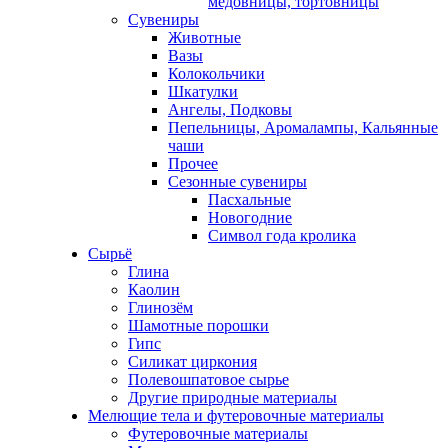
медовницы, тортовницы
Сувениры
Животные
Вазы
Колокольчики
Шкатулки
Ангелы, Подковы
Пепельницы, Аромалампы, Кальянные
чаши
Прочее
Сезонные сувениры
Пасхальные
Новогодние
Символ года кролика
Сырьё
Глина
Каолин
Глинозём
Шамотные порошки
Гипс
Силикат циркония
Полевошпатовое сырье
Другие природные материалы
Мелющие тела и футеровочные материалы
Футеровочные материалы