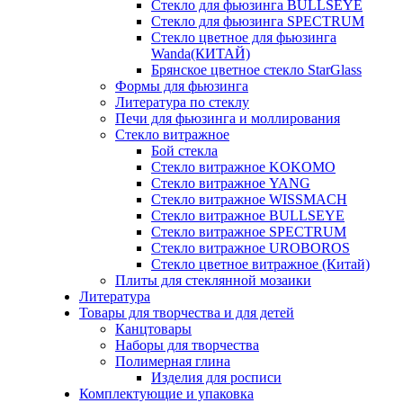
Стекло для фьюзинга BULLSEYE
Стекло для фьюзинга SPECTRUM
Стекло цветное для фьюзинга
Wanda(КИТАЙ)
Брянское цветное стекло StarGlass
Формы для фьюзинга
Литература по стеклу
Печи для фьюзинга и моллирования
Стекло витражное
Бой стекла
Стекло витражное KOKOMO
Стекло витражное YANG
Стекло витражное WISSMACH
Стекло витражное BULLSEYE
Стекло витражное SPECTRUM
Стекло витражное UROBOROS
Стекло цветное витражное (Китай)
Плиты для стеклянной мозаики
Литература
Товары для творчества и для детей
Канцтовары
Наборы для творчества
Полимерная глина
Изделия для росписи
Комплектующие и упаковка