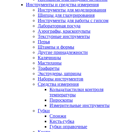
Инструменты и средства измерения
Инструменты для моделирования
Щипцы для глазурирования
Инструменты для работы с гипсом
Лабораторная посуда
Аэрографы, краскопульты
Текстурные инструменты
Перья
Штампы и формы
Другие принадлежности
Калячницы
Мастихины
Трафареты
Экструдеры, шприцы
Наборы инструментов
Средства измерения
Кольца/пастилки контроля
температуры
Пироскопы
Измерительные инструменты
Губки
Спонжи
Кисть-губка
Губки оправочные
Кисти