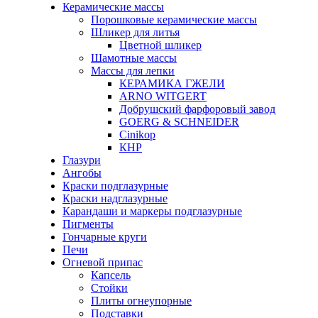
Керамические массы
Порошковые керамические массы
Шликер для литья
Цветной шликер
Шамотные массы
Массы для лепки
КЕРАМИКА ГЖЕЛИ
ARNO WITGERT
Добрушский фарфоровый завод
GOERG & SCHNEIDER
Cinikop
КНР
Глазури
Ангобы
Краски подглазурные
Краски надглазурные
Карандаши и маркеры подглазурные
Пигменты
Гончарные круги
Печи
Огневой припас
Капсель
Стойки
Плиты огнеупорные
Подставки