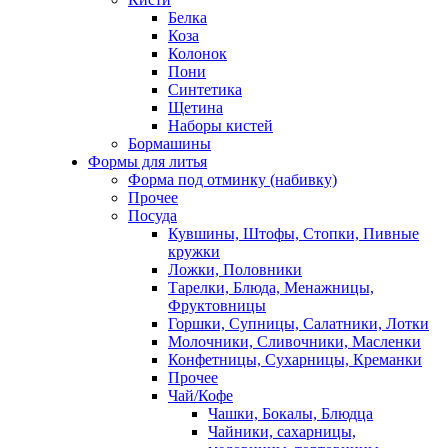
Белка
Коза
Колонок
Пони
Синтетика
Щетина
Наборы кистей
Бормашины
Формы для литья
Форма под отминку (набивку)
Прочее
Посуда
Кувшины, Штофы, Стопки, Пивные
кружки
Ложки, Половники
Тарелки, Блюда, Менажницы,
Фруктовницы
Горшки, Супницы, Салатники, Лотки
Молочники, Сливочники, Масленки
Конфетницы, Сухарницы, Креманки
Прочее
Чай/Кофе
Чашки, Бокалы, Блюдца
Чайники, сахарницы,