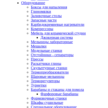
Оборудование
Боксы для напыления
Глиномялки
Заливочные столы
Запасные части
Карбидокремневые нагреватели
Компрессоры
Мебель для керамической студии
Джокерная система
Мельницы лабораторные
Мешалки
Модельные станки
Отстойники - сепараторы
Прессы
Раскатчики глины
Скульптурные станки
Термопреобразователи
Шаровые мельницы
Терморегуляторы
Турнетки
Барабаны и стаканы для помола
Фарфоровые барабаны
Формовочные станки
Шкафы сушильные
Специальное оборудование