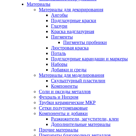
Материалы
Материалы для декорирования
Ангобы
Подглазурные краски
Глазури
Краска надглазурная
Пигменты
Пигменты пробники
Люстровая краска
Поталь
Подглазурные карандаши и маркеры
Наборы
Добавки и среды
Материалы для моделирования
Скульптурный пластилин
Компоненты
Соли и оксиды металлов
Фехраль и Нихром
Трубки керамические МКР
Сетки полутомпаковые
Компоненты и добавки
Разжижители, загустители, клеи
Дополнительные материалы
Прочие материалы
Препараты благородных металлов