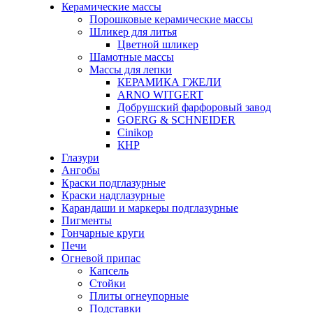
Керамические массы
Порошковые керамические массы
Шликер для литья
Цветной шликер
Шамотные массы
Массы для лепки
КЕРАМИКА ГЖЕЛИ
ARNO WITGERT
Добрушский фарфоровый завод
GOERG & SCHNEIDER
Cinikop
КНР
Глазури
Ангобы
Краски подглазурные
Краски надглазурные
Карандаши и маркеры подглазурные
Пигменты
Гончарные круги
Печи
Огневой припас
Капсель
Стойки
Плиты огнеупорные
Подставки