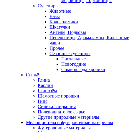
медовницы, тортовницы
Сувениры
Животные
Вазы
Колокольчики
Шкатулки
Ангелы, Подковы
Пепельницы, Аромалампы, Кальянные
чаши
Прочее
Сезонные сувениры
Пасхальные
Новогодние
Символ года кролика
Сырьё
Глина
Каолин
Глинозём
Шамотные порошки
Гипс
Силикат циркония
Полевошпатовое сырье
Другие природные материалы
Мелющие тела и футеровочные материалы
Футеровочные материалы