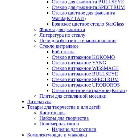
Стекло для фьюзинга BULLSEYE
Стекло для фьюзинга SPECTRUM
Стекло цветное для фьюзинга
Wanda(КИТАЙ)
Брянское цветное стекло StarGlass
Формы для фьюзинга
Литература по стеклу
Печи для фьюзинга и моллирования
Стекло витражное
Бой стекла
Стекло витражное KOKOMO
Стекло витражное YANG
Стекло витражное WISSMACH
Стекло витражное BULLSEYE
Стекло витражное SPECTRUM
Стекло витражное UROBOROS
Стекло цветное витражное (Китай)
Плиты для стеклянной мозаики
Литература
Товары для творчества и для детей
Канцтовары
Наборы для творчества
Полимерная глина
Изделия для росписи
Комплектующие и упаковка