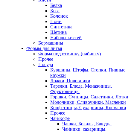
Белка
Коза
Колонок
Пони
Синтетика
Щетина
Наборы кистей
Бормашины
Формы для литья
Форма под отминку (набивку)
Прочее
Посуда
Кувшины, Штофы, Стопки, Пивные
кружки
Ложки, Половники
Тарелки, Блюда, Менажницы,
Фруктовницы
Горшки, Супницы, Салатники, Лотки
Молочники, Сливочники, Масленки
Конфетницы, Сухарницы, Креманки
Прочее
Чай/Кофе
Чашки, Бокалы, Блюдца
Чайники, сахарницы,