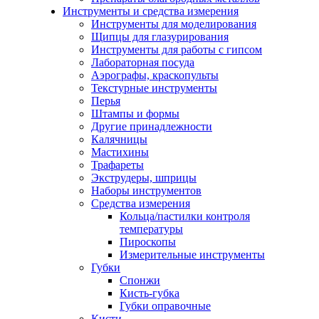
Инструменты и средства измерения
Инструменты для моделирования
Щипцы для глазурирования
Инструменты для работы с гипсом
Лабораторная посуда
Аэрографы, краскопульты
Текстурные инструменты
Перья
Штампы и формы
Другие принадлежности
Калячницы
Мастихины
Трафареты
Экструдеры, шприцы
Наборы инструментов
Средства измерения
Кольца/пастилки контроля
температуры
Пироскопы
Измерительные инструменты
Губки
Спонжи
Кисть-губка
Губки оправочные
Кисти