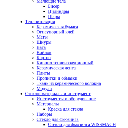
Мелющие тела
Бисер
Цилиндры
Шары
Теплоизоляция
Керамическая бумага
Огнеупорный клей
Маты
Шнуры
Вата
Войлок
Картон
Кирпич теплоизоляционный
Керамическая лента
Плиты
Пропитки и обмазки
Ткань из керамического волокна
Модули
Стекло: материалы и инструмент
Инструменты и оборудование
Материалы
Краска для стекла
Наборы
Стекло для фьюзинга
Стекло для фьюзинга WISSMACH