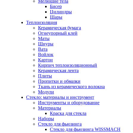
Мелющие тела
Бисер
Цилиндры
Шары
Теплоизоляция
Керамическая бумага
Огнеупорный клей
Маты
Шнуры
Вата
Войлок
Картон
Кирпич теплоизоляционный
Керамическая лента
Плиты
Пропитки и обмазки
Ткань из керамического волокна
Модули
Стекло: материалы и инструмент
Инструменты и оборудование
Материалы
Краска для стекла
Наборы
Стекло для фьюзинга
Стекло для фьюзинга WISSMACH