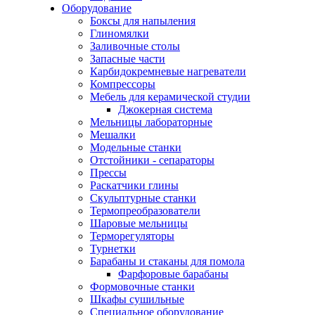
Оборудование
Боксы для напыления
Глиномялки
Заливочные столы
Запасные части
Карбидокремневые нагреватели
Компрессоры
Мебель для керамической студии
Джокерная система
Мельницы лабораторные
Мешалки
Модельные станки
Отстойники - сепараторы
Прессы
Раскатчики глины
Скульптурные станки
Термопреобразователи
Шаровые мельницы
Терморегуляторы
Турнетки
Барабаны и стаканы для помола
Фарфоровые барабаны
Формовочные станки
Шкафы сушильные
Специальное оборудование