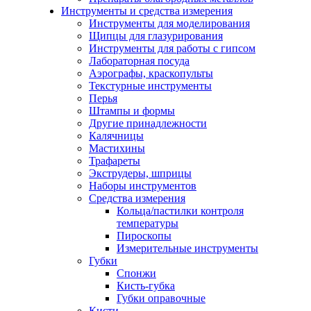
Инструменты и средства измерения
Инструменты для моделирования
Щипцы для глазурирования
Инструменты для работы с гипсом
Лабораторная посуда
Аэрографы, краскопульты
Текстурные инструменты
Перья
Штампы и формы
Другие принадлежности
Калячницы
Мастихины
Трафареты
Экструдеры, шприцы
Наборы инструментов
Средства измерения
Кольца/пастилки контроля
температуры
Пироскопы
Измерительные инструменты
Губки
Спонжи
Кисть-губка
Губки оправочные
Кисти