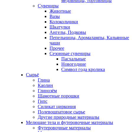
медовницы, тортовницы
Сувениры
Животные
Вазы
Колокольчики
Шкатулки
Ангелы, Подковы
Пепельницы, Аромалампы, Кальянные
чаши
Прочее
Сезонные сувениры
Пасхальные
Новогодние
Символ года кролика
Сырьё
Глина
Каолин
Глинозём
Шамотные порошки
Гипс
Силикат циркония
Полевошпатовое сырье
Другие природные материалы
Мелющие тела и футеровочные материалы
Футеровочные материалы