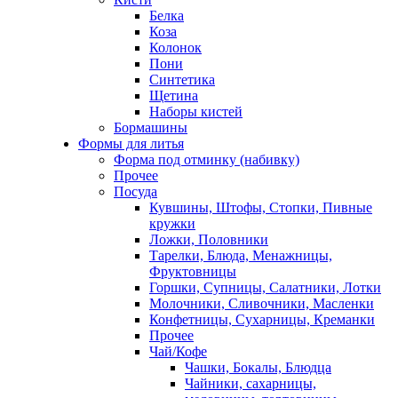
Белка
Коза
Колонок
Пони
Синтетика
Щетина
Наборы кистей
Бормашины
Формы для литья
Форма под отминку (набивку)
Прочее
Посуда
Кувшины, Штофы, Стопки, Пивные
кружки
Ложки, Половники
Тарелки, Блюда, Менажницы,
Фруктовницы
Горшки, Супницы, Салатники, Лотки
Молочники, Сливочники, Масленки
Конфетницы, Сухарницы, Креманки
Прочее
Чай/Кофе
Чашки, Бокалы, Блюдца
Чайники, сахарницы,