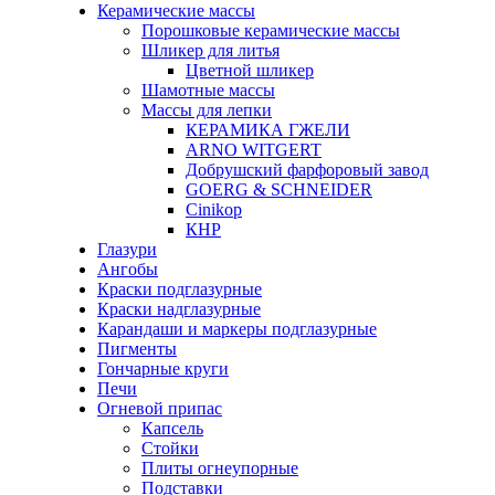
Керамические массы
Порошковые керамические массы
Шликер для литья
Цветной шликер
Шамотные массы
Массы для лепки
КЕРАМИКА ГЖЕЛИ
ARNO WITGERT
Добрушский фарфоровый завод
GOERG & SCHNEIDER
Cinikop
КНР
Глазури
Ангобы
Краски подглазурные
Краски надглазурные
Карандаши и маркеры подглазурные
Пигменты
Гончарные круги
Печи
Огневой припас
Капсель
Стойки
Плиты огнеупорные
Подставки