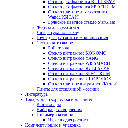
Стекло для фьюзинга BULLSEYE
Стекло для фьюзинга SPECTRUM
Стекло цветное для фьюзинга
Wanda(КИТАЙ)
Брянское цветное стекло StarGlass
Формы для фьюзинга
Литература по стеклу
Печи для фьюзинга и моллирования
Стекло витражное
Бой стекла
Стекло витражное KOKOMO
Стекло витражное YANG
Стекло витражное WISSMACH
Стекло витражное BULLSEYE
Стекло витражное SPECTRUM
Стекло витражное UROBOROS
Стекло цветное витражное (Китай)
Плиты для стеклянной мозаики
Литература
Товары для творчества и для детей
Канцтовары
Наборы для творчества
Полимерная глина
Изделия для росписи
Комплектующие и упаковка