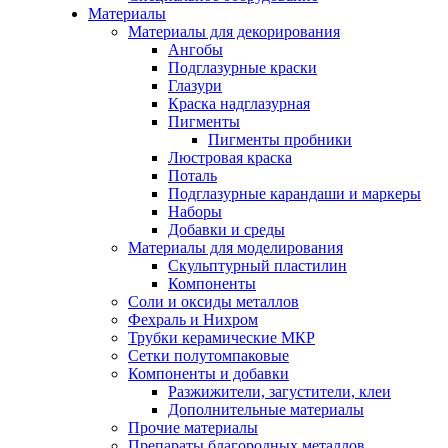
Материалы
Материалы для декорирования
Ангобы
Подглазурные краски
Глазури
Краска надглазурная
Пигменты
Пигменты пробники
Люстровая краска
Поталь
Подглазурные карандаши и маркеры
Наборы
Добавки и среды
Материалы для моделирования
Скульптурный пластилин
Компоненты
Соли и оксиды металлов
Фехраль и Нихром
Трубки керамические МКР
Сетки полутомпаковые
Компоненты и добавки
Разжижители, загустители, клеи
Дополнительные материалы
Прочие материалы
Препараты благородных металлов