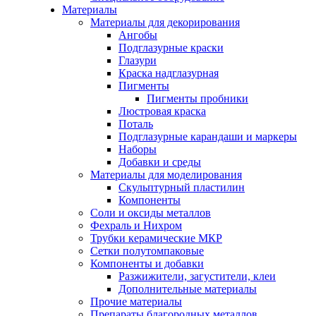
Материалы
Материалы для декорирования
Ангобы
Подглазурные краски
Глазури
Краска надглазурная
Пигменты
Пигменты пробники
Люстровая краска
Поталь
Подглазурные карандаши и маркеры
Наборы
Добавки и среды
Материалы для моделирования
Скульптурный пластилин
Компоненты
Соли и оксиды металлов
Фехраль и Нихром
Трубки керамические МКР
Сетки полутомпаковые
Компоненты и добавки
Разжижители, загустители, клеи
Дополнительные материалы
Прочие материалы
Препараты благородных металлов