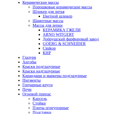
Керамические массы
Порошковые керамические массы
Шликер для литья
Цветной шликер
Шамотные массы
Массы для лепки
КЕРАМИКА ГЖЕЛИ
ARNO WITGERT
Добрушский фарфоровый завод
GOERG & SCHNEIDER
Cinikop
КНР
Глазури
Ангобы
Краски подглазурные
Краски надглазурные
Карандаши и маркеры подглазурные
Пигменты
Гончарные круги
Печи
Огневой припас
Капсель
Стойки
Плиты огнеупорные
Подставки