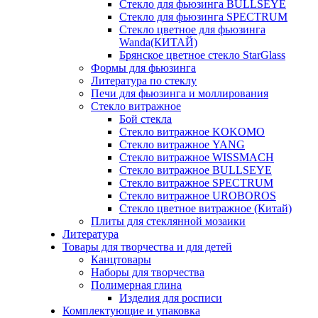
Стекло для фьюзинга BULLSEYE
Стекло для фьюзинга SPECTRUM
Стекло цветное для фьюзинга
Wanda(КИТАЙ)
Брянское цветное стекло StarGlass
Формы для фьюзинга
Литература по стеклу
Печи для фьюзинга и моллирования
Стекло витражное
Бой стекла
Стекло витражное KOKOMO
Стекло витражное YANG
Стекло витражное WISSMACH
Стекло витражное BULLSEYE
Стекло витражное SPECTRUM
Стекло витражное UROBOROS
Стекло цветное витражное (Китай)
Плиты для стеклянной мозаики
Литература
Товары для творчества и для детей
Канцтовары
Наборы для творчества
Полимерная глина
Изделия для росписи
Комплектующие и упаковка