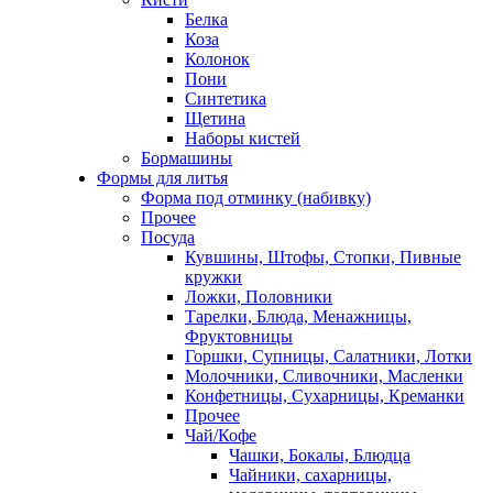
Белка
Коза
Колонок
Пони
Синтетика
Щетина
Наборы кистей
Бормашины
Формы для литья
Форма под отминку (набивку)
Прочее
Посуда
Кувшины, Штофы, Стопки, Пивные
кружки
Ложки, Половники
Тарелки, Блюда, Менажницы,
Фруктовницы
Горшки, Супницы, Салатники, Лотки
Молочники, Сливочники, Масленки
Конфетницы, Сухарницы, Креманки
Прочее
Чай/Кофе
Чашки, Бокалы, Блюдца
Чайники, сахарницы,