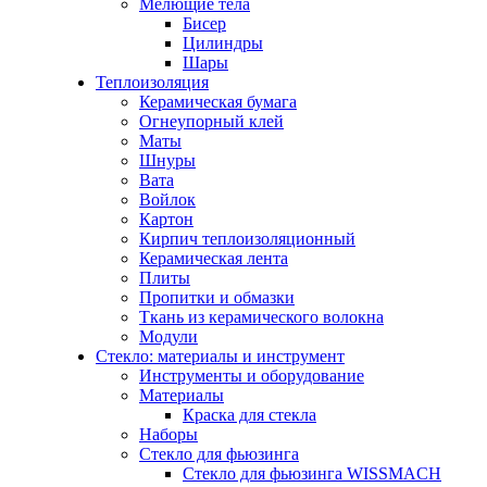
Мелющие тела
Бисер
Цилиндры
Шары
Теплоизоляция
Керамическая бумага
Огнеупорный клей
Маты
Шнуры
Вата
Войлок
Картон
Кирпич теплоизоляционный
Керамическая лента
Плиты
Пропитки и обмазки
Ткань из керамического волокна
Модули
Стекло: материалы и инструмент
Инструменты и оборудование
Материалы
Краска для стекла
Наборы
Стекло для фьюзинга
Стекло для фьюзинга WISSMACH