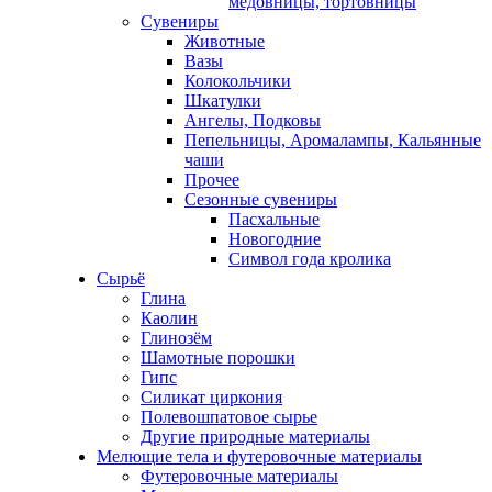
медовницы, тортовницы
Сувениры
Животные
Вазы
Колокольчики
Шкатулки
Ангелы, Подковы
Пепельницы, Аромалампы, Кальянные
чаши
Прочее
Сезонные сувениры
Пасхальные
Новогодние
Символ года кролика
Сырьё
Глина
Каолин
Глинозём
Шамотные порошки
Гипс
Силикат циркония
Полевошпатовое сырье
Другие природные материалы
Мелющие тела и футеровочные материалы
Футеровочные материалы