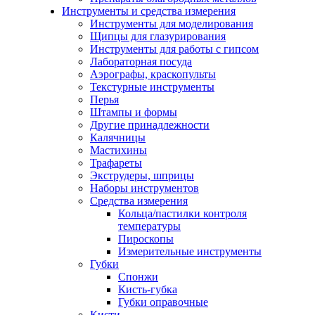
Инструменты и средства измерения
Инструменты для моделирования
Щипцы для глазурирования
Инструменты для работы с гипсом
Лабораторная посуда
Аэрографы, краскопульты
Текстурные инструменты
Перья
Штампы и формы
Другие принадлежности
Калячницы
Мастихины
Трафареты
Экструдеры, шприцы
Наборы инструментов
Средства измерения
Кольца/пастилки контроля
температуры
Пироскопы
Измерительные инструменты
Губки
Спонжи
Кисть-губка
Губки оправочные
Кисти