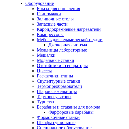
Оборудование
Боксы для напыления
Глиномялки
Заливочные столы
Запасные части
Карбидокремневые нагреватели
Компрессоры
Мебель для керамической студии
Джокерная система
Мельницы лабораторные
Мешалки
Модельные станки
Отстойники - сепараторы
Прессы
Раскатчики глины
Скульптурные станки
Термопреобразователи
Шаровые мельницы
Терморегуляторы
Турнетки
Барабаны и стаканы для помола
Фарфоровые барабаны
Формовочные станки
Шкафы сушильные
Специальное оборудование