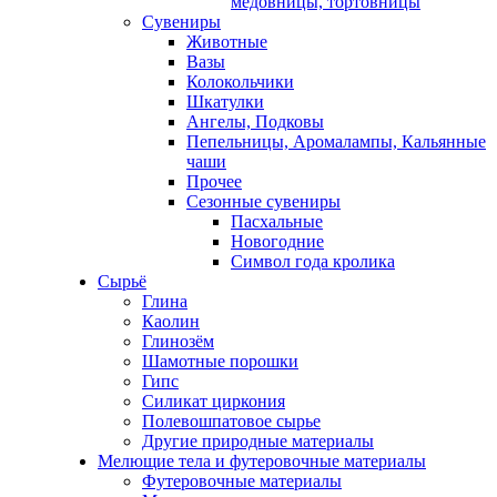
медовницы, тортовницы
Сувениры
Животные
Вазы
Колокольчики
Шкатулки
Ангелы, Подковы
Пепельницы, Аромалампы, Кальянные
чаши
Прочее
Сезонные сувениры
Пасхальные
Новогодние
Символ года кролика
Сырьё
Глина
Каолин
Глинозём
Шамотные порошки
Гипс
Силикат циркония
Полевошпатовое сырье
Другие природные материалы
Мелющие тела и футеровочные материалы
Футеровочные материалы