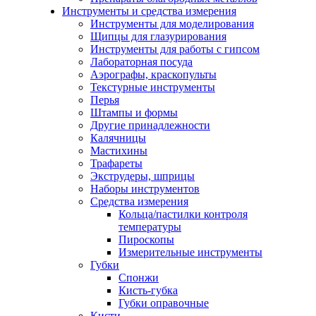
Инструменты и средства измерения
Инструменты для моделирования
Щипцы для глазурирования
Инструменты для работы с гипсом
Лабораторная посуда
Аэрографы, краскопульты
Текстурные инструменты
Перья
Штампы и формы
Другие принадлежности
Калячницы
Мастихины
Трафареты
Экструдеры, шприцы
Наборы инструментов
Средства измерения
Кольца/пастилки контроля
температуры
Пироскопы
Измерительные инструменты
Губки
Спонжи
Кисть-губка
Губки оправочные
Кисти