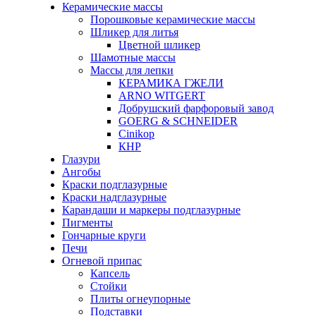
Керамические массы
Порошковые керамические массы
Шликер для литья
Цветной шликер
Шамотные массы
Массы для лепки
КЕРАМИКА ГЖЕЛИ
ARNO WITGERT
Добрушский фарфоровый завод
GOERG & SCHNEIDER
Cinikop
КНР
Глазури
Ангобы
Краски подглазурные
Краски надглазурные
Карандаши и маркеры подглазурные
Пигменты
Гончарные круги
Печи
Огневой припас
Капсель
Стойки
Плиты огнеупорные
Подставки