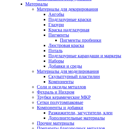
Материалы
Материалы для декорирования
Ангобы
Подглазурные краски
Глазури
Краска надглазурная
Пигменты
Пигменты пробники
Люстровая краска
Поталь
Подглазурные карандаши и маркеры
Наборы
Добавки и среды
Материалы для моделирования
Скульптурный пластилин
Компоненты
Соли и оксиды металлов
Фехраль и Нихром
Трубки керамические МКР
Сетки полутомпаковые
Компоненты и добавки
Разжижители, загустители, клеи
Дополнительные материалы
Прочие материалы
Препараты благородных металлов