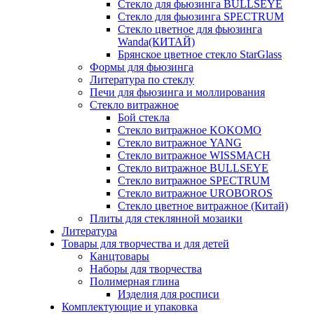
Стекло для фьюзинга BULLSEYE
Стекло для фьюзинга SPECTRUM
Стекло цветное для фьюзинга
Wanda(КИТАЙ)
Брянское цветное стекло StarGlass
Формы для фьюзинга
Литература по стеклу
Печи для фьюзинга и моллирования
Стекло витражное
Бой стекла
Стекло витражное KOKOMO
Стекло витражное YANG
Стекло витражное WISSMACH
Стекло витражное BULLSEYE
Стекло витражное SPECTRUM
Стекло витражное UROBOROS
Стекло цветное витражное (Китай)
Плиты для стеклянной мозаики
Литература
Товары для творчества и для детей
Канцтовары
Наборы для творчества
Полимерная глина
Изделия для росписи
Комплектующие и упаковка