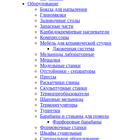
Оборудование
Боксы для напыления
Глиномялки
Заливочные столы
Запасные части
Карбидокремневые нагреватели
Компрессоры
Мебель для керамической студии
Джокерная система
Мельницы лабораторные
Мешалки
Модельные станки
Отстойники - сепараторы
Прессы
Раскатчики глины
Скульптурные станки
Термопреобразователи
Шаровые мельницы
Терморегуляторы
Турнетки
Барабаны и стаканы для помола
Фарфоровые барабаны
Формовочные станки
Шкафы сушильные
Специальное оборудование