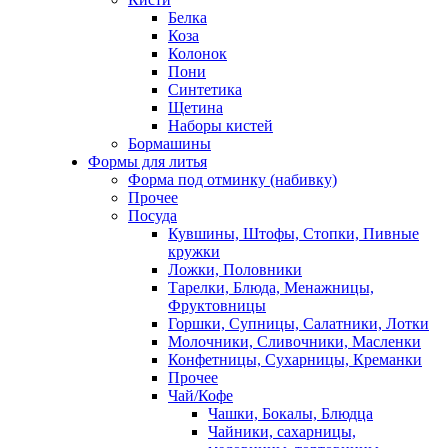
Белка
Коза
Колонок
Пони
Синтетика
Щетина
Наборы кистей
Бормашины
Формы для литья
Форма под отминку (набивку)
Прочее
Посуда
Кувшины, Штофы, Стопки, Пивные
кружки
Ложки, Половники
Тарелки, Блюда, Менажницы,
Фруктовницы
Горшки, Супницы, Салатники, Лотки
Молочники, Сливочники, Масленки
Конфетницы, Сухарницы, Креманки
Прочее
Чай/Кофе
Чашки, Бокалы, Блюдца
Чайники, сахарницы,