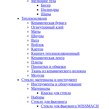
Мелющие тела
Бисер
Цилиндры
Шары
Теплоизоляция
Керамическая бумага
Огнеупорный клей
Маты
Шнуры
Вата
Войлок
Картон
Кирпич теплоизоляционный
Керамическая лента
Плиты
Пропитки и обмазки
Ткань из керамического волокна
Модули
Стекло: материалы и инструмент
Инструменты и оборудование
Материалы
Краска для стекла
Наборы
Стекло для фьюзинга
Стекло для фьюзинга WISSMACH