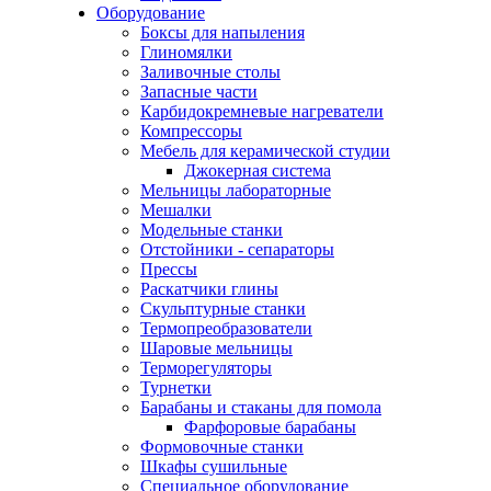
Оборудование
Боксы для напыления
Глиномялки
Заливочные столы
Запасные части
Карбидокремневые нагреватели
Компрессоры
Мебель для керамической студии
Джокерная система
Мельницы лабораторные
Мешалки
Модельные станки
Отстойники - сепараторы
Прессы
Раскатчики глины
Скульптурные станки
Термопреобразователи
Шаровые мельницы
Терморегуляторы
Турнетки
Барабаны и стаканы для помола
Фарфоровые барабаны
Формовочные станки
Шкафы сушильные
Специальное оборудование