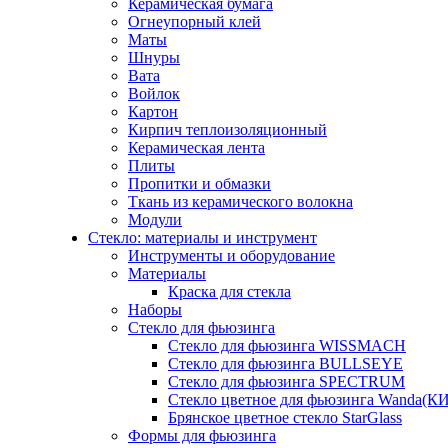
Керамическая бумага
Огнеупорный клей
Маты
Шнуры
Вата
Войлок
Картон
Кирпич теплоизоляционный
Керамическая лента
Плиты
Пропитки и обмазки
Ткань из керамического волокна
Модули
Стекло: материалы и инструмент
Инструменты и оборудование
Материалы
Краска для стекла
Наборы
Стекло для фьюзинга
Стекло для фьюзинга WISSMACH
Стекло для фьюзинга BULLSEYE
Стекло для фьюзинга SPECTRUM
Стекло цветное для фьюзинга Wanda(К
Брянское цветное стекло StarGlass
Формы для фьюзинга