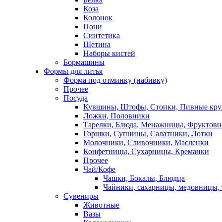
Коза
Колонок
Пони
Синтетика
Щетина
Наборы кистей
Бормашины
Формы для литья
Форма под отминку (набивку)
Прочее
Посуда
Кувшины, Штофы, Стопки, Пивные кр
Ложки, Половники
Тарелки, Блюда, Менажницы, Фруктов
Горшки, Супницы, Салатники, Лотки
Молочники, Сливочники, Масленки
Конфетницы, Сухарницы, Креманки
Прочее
Чай/Кофе
Чашки, Бокалы, Блюдца
Чайники, сахарницы, медовницы,
Сувениры
Животные
Вазы