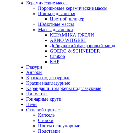
Керамические массы
Порошковые керамические массы
Шликер для литья
Цветной шликер
Шамотные массы
Массы для лепки
КЕРАМИКА ГЖЕЛИ
ARNO WITGERT
Добрушский фарфоровый завод
GOERG & SCHNEIDER
Cinikop
КНР
Глазури
Ангобы
Краски подглазурные
Краски надглазурные
Карандаши и маркеры подглазурные
Пигменты
Гончарные круги
Печи
Огневой припас
Капсель
Стойки
Плиты огнеупорные
Подставки