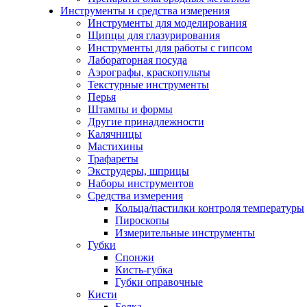
Инструменты и средства измерения
Инструменты для моделирования
Щипцы для глазурирования
Инструменты для работы с гипсом
Лабораторная посуда
Аэрографы, краскопульты
Текстурные инструменты
Перья
Штампы и формы
Другие принадлежности
Калячницы
Мастихины
Трафареты
Экструдеры, шприцы
Наборы инструментов
Средства измерения
Кольца/пастилки контроля температуры
Пироскопы
Измерительные инструменты
Губки
Спонжи
Кисть-губка
Губки оправочные
Кисти
Белка