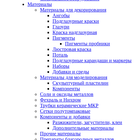
Материалы
Материалы для декорирования
Ангобы
Подглазурные краски
Глазури
Краска надглазурная
Пигменты
Пигменты пробники
Люстровая краска
Поталь
Подглазурные карандаши и маркеры
Наборы
Добавки и среды
Материалы для моделирования
Скульптурный пластилин
Компоненты
Соли и оксиды металлов
Фехраль и Нихром
Трубки керамические МКР
Сетки полутомпаковые
Компоненты и добавки
Разжижители, загустители, клеи
Дополнительные материалы
Прочие материалы
Препараты благородных металлов