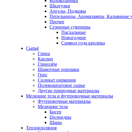
Колокольчики
Шкатулки
Ангелы, Подковы
Пепельницы, Аромалампы, Кальянные 
Прочее
Сезонные сувениры
Пасхальные
Новогодние
Символ года кролика
Сырьё
Глина
Каолин
Глинозём
Шамотные порошки
Гипс
Силикат циркония
Полевошпатовое сырье
Другие природные материалы
Мелющие тела и футеровочные материалы
Футеровочные материалы
Мелющие тела
Бисер
Цилиндры
Шары
Теплоизоляция