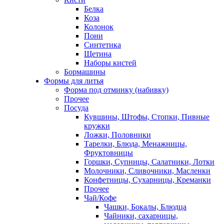
Белка
Коза
Колонок
Пони
Синтетика
Щетина
Наборы кистей
Бормашины
Формы для литья
Форма под отминку (набивку)
Прочее
Посуда
Кувшины, Штофы, Стопки, Пивные
кружки
Ложки, Половники
Тарелки, Блюда, Менажницы,
Фруктовницы
Горшки, Супницы, Салатники, Лотки
Молочники, Сливочники, Масленки
Конфетницы, Сухарницы, Креманки
Прочее
Чай/Кофе
Чашки, Бокалы, Блюдца
Чайники, сахарницы,