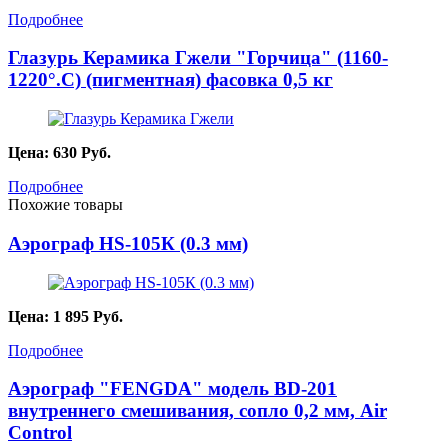
Подробнее
Глазурь Керамика Гжели "Горчица" (1160-
1220°.С) (пигментная) фасовка 0,5 кг
Цена:
630
Руб.
Подробнее
Похожие товары
Аэрограф HS-105К (0.3 мм)
Цена:
1 895
Руб.
Подробнее
Аэрограф "FENGDA" модель BD-201
внутреннего смешивания, сопло 0,2 мм, Air
Control