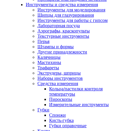
Инструменты и средства измерения
Инструменты для моделирования
Щипцы для глазурирования
Инструменты для работы с гипсом
Лабораторная посуда
Аэрографы, краскопульты
Текстурные инструменты
Перья
Штампы и формы
Другие принадлежности
Калячницы
Мастихины
Трафареты
Экструдеры, шприцы
Наборы инструментов
Средства измерения
Кольца/пастилки контроля
температуры
Пироскопы
Измерительные инструменты
Губки
Спонжи
Кисть-губка
Губки оправочные
Кисти