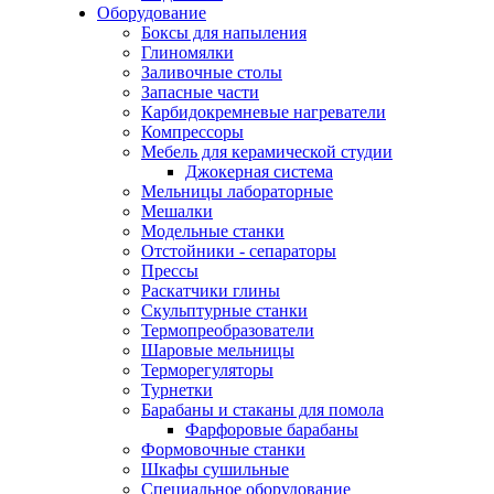
Оборудование
Боксы для напыления
Глиномялки
Заливочные столы
Запасные части
Карбидокремневые нагреватели
Компрессоры
Мебель для керамической студии
Джокерная система
Мельницы лабораторные
Мешалки
Модельные станки
Отстойники - сепараторы
Прессы
Раскатчики глины
Скульптурные станки
Термопреобразователи
Шаровые мельницы
Терморегуляторы
Турнетки
Барабаны и стаканы для помола
Фарфоровые барабаны
Формовочные станки
Шкафы сушильные
Специальное оборудование