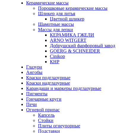
Керамические массы
Порошковые керамические массы
Шликер для литья
Цветной шликер
Шамотные массы
Массы для лепки
КЕРАМИКА ГЖЕЛИ
ARNO WITGERT
Добрушский фарфоровый завод
GOERG & SCHNEIDER
Cinikop
КНР
Глазури
Ангобы
Краски подглазурные
Краски надглазурные
Карандаши и маркеры подглазурные
Пигменты
Гончарные круги
Печи
Огневой припас
Капсель
Стойки
Плиты огнеупорные
Подставки