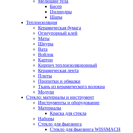
Мелющие тела
Бисер
Цилиндры
Шары
Теплоизоляция
Керамическая бумага
Огнеупорный клей
Маты
Шнуры
Вата
Войлок
Картон
Кирпич теплоизоляционный
Керамическая лента
Плиты
Пропитки и обмазки
Ткань из керамического волокна
Модули
Стекло: материалы и инструмент
Инструменты и оборудование
Материалы
Краска для стекла
Наборы
Стекло для фьюзинга
Стекло для фьюзинга WISSMACH