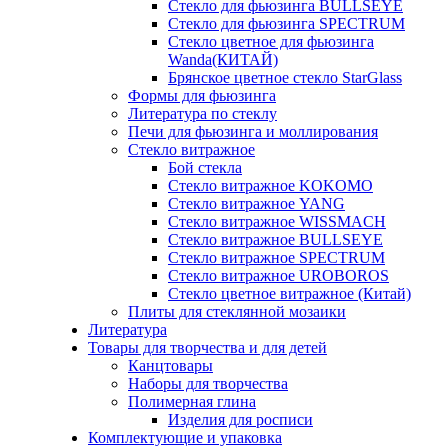
Стекло для фьюзинга BULLSEYE
Стекло для фьюзинга SPECTRUM
Стекло цветное для фьюзинга
Wanda(КИТАЙ)
Брянское цветное стекло StarGlass
Формы для фьюзинга
Литература по стеклу
Печи для фьюзинга и моллирования
Стекло витражное
Бой стекла
Стекло витражное KOKOMO
Стекло витражное YANG
Стекло витражное WISSMACH
Стекло витражное BULLSEYE
Стекло витражное SPECTRUM
Стекло витражное UROBOROS
Стекло цветное витражное (Китай)
Плиты для стеклянной мозаики
Литература
Товары для творчества и для детей
Канцтовары
Наборы для творчества
Полимерная глина
Изделия для росписи
Комплектующие и упаковка