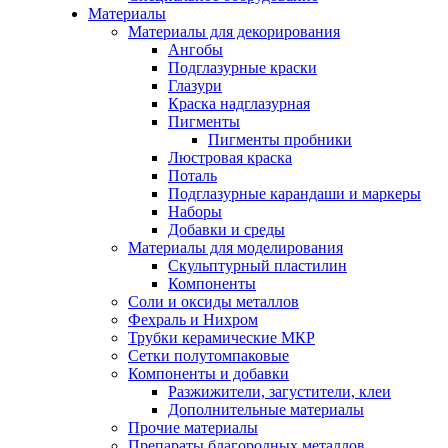
Материалы
Материалы для декорирования
Ангобы
Подглазурные краски
Глазури
Краска надглазурная
Пигменты
Пигменты пробники
Люстровая краска
Поталь
Подглазурные карандаши и маркеры
Наборы
Добавки и среды
Материалы для моделирования
Скульптурный пластилин
Компоненты
Соли и оксиды металлов
Фехраль и Нихром
Трубки керамические МКР
Сетки полутомпаковые
Компоненты и добавки
Разжижители, загустители, клеи
Дополнительные материалы
Прочие материалы
Препараты благородных металлов