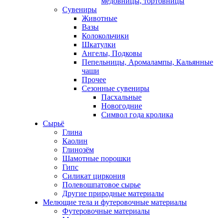
медовницы, тортовницы
Сувениры
Животные
Вазы
Колокольчики
Шкатулки
Ангелы, Подковы
Пепельницы, Аромалампы, Кальянные
чаши
Прочее
Сезонные сувениры
Пасхальные
Новогодние
Символ года кролика
Сырьё
Глина
Каолин
Глинозём
Шамотные порошки
Гипс
Силикат циркония
Полевошпатовое сырье
Другие природные материалы
Мелющие тела и футеровочные материалы
Футеровочные материалы