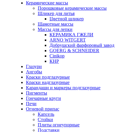
Керамические массы
Порошковые керамические массы
Шликер для литья
Цветной шликер
Шамотные массы
Массы для лепки
КЕРАМИКА ГЖЕЛИ
ARNO WITGERT
Добрушский фарфоровый завод
GOERG & SCHNEIDER
Cinikop
КНР
Глазури
Ангобы
Краски подглазурные
Краски надглазурные
Карандаши и маркеры подглазурные
Пигменты
Гончарные круги
Печи
Огневой припас
Капсель
Стойки
Плиты огнеупорные
Подставки