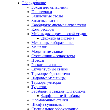
Оборудование
Боксы для напыления
Глиномялки
Заливочные столы
Запасные части
Карбидокремневые нагреватели
Компрессоры
Мебель для керамической студии
Джокерная система
Мельницы лабораторные
Мешалки
Модельные станки
Отстойники - сепараторы
Прессы
Раскатчики глины
Скульптурные станки
Термопреобразователи
Шаровые мельницы
Терморегуляторы
Турнетки
Барабаны и стаканы для помола
Фарфоровые барабаны
Формовочные станки
Шкафы сушильные
Специальное оборудование