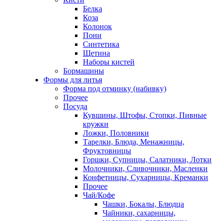
Белка
Коза
Колонок
Пони
Синтетика
Щетина
Наборы кистей
Бормашины
Формы для литья
Форма под отминку (набивку)
Прочее
Посуда
Кувшины, Штофы, Стопки, Пивные
кружки
Ложки, Половники
Тарелки, Блюда, Менажницы,
Фруктовницы
Горшки, Супницы, Салатники, Лотки
Молочники, Сливочники, Масленки
Конфетницы, Сухарницы, Креманки
Прочее
Чай/Кофе
Чашки, Бокалы, Блюдца
Чайники, сахарницы,