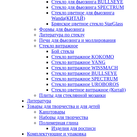
Стекло для фьюзинга BULLSEYE
Стекло для фьюзинга SPECTRUM
Стекло цветное для фьюзинга
Wanda(КИТАЙ)
Брянское цветное стекло StarGlass
Формы для фьюзинга
Литература по стеклу
Печи для фьюзинга и моллирования
Стекло витражное
Бой стекла
Стекло витражное KOKOMO
Стекло витражное YANG
Стекло витражное WISSMACH
Стекло витражное BULLSEYE
Стекло витражное SPECTRUM
Стекло витражное UROBOROS
Стекло цветное витражное (Китай)
Плиты для стеклянной мозаики
Литература
Товары для творчества и для детей
Канцтовары
Наборы для творчества
Полимерная глина
Изделия для росписи
Комплектующие и упаковка