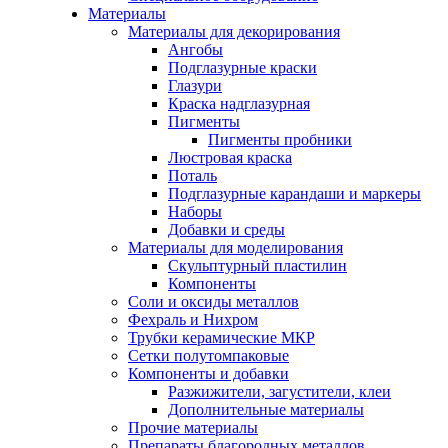
Материалы
Материалы для декорирования
Ангобы
Подглазурные краски
Глазури
Краска надглазурная
Пигменты
Пигменты пробники
Люстровая краска
Поталь
Подглазурные карандаши и маркеры
Наборы
Добавки и среды
Материалы для моделирования
Скульптурный пластилин
Компоненты
Соли и оксиды металлов
Фехраль и Нихром
Трубки керамические МКР
Сетки полутомпаковые
Компоненты и добавки
Разжижители, загустители, клеи
Дополнительные материалы
Прочие материалы
Препараты благородных металлов