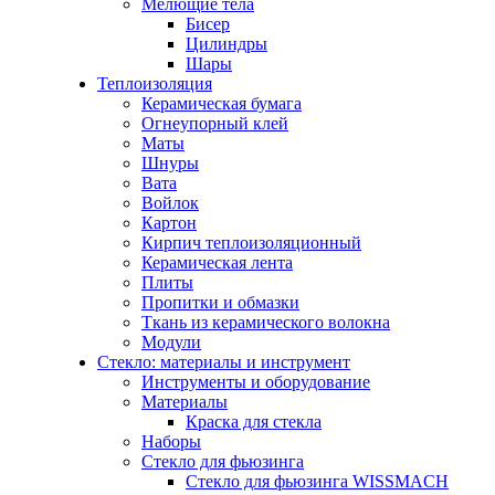
Мелющие тела
Бисер
Цилиндры
Шары
Теплоизоляция
Керамическая бумага
Огнеупорный клей
Маты
Шнуры
Вата
Войлок
Картон
Кирпич теплоизоляционный
Керамическая лента
Плиты
Пропитки и обмазки
Ткань из керамического волокна
Модули
Стекло: материалы и инструмент
Инструменты и оборудование
Материалы
Краска для стекла
Наборы
Стекло для фьюзинга
Стекло для фьюзинга WISSMACH