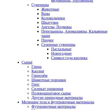
медовницы, тортовницы
Сувениры
Животные
Вазы
Колокольчики
Шкатулки
Ангелы, Подковы
Пепельницы, Аромалампы, Кальянные
чаши
Прочее
Сезонные сувениры
Пасхальные
Новогодние
Символ года кролика
Сырьё
Глина
Каолин
Глинозём
Шамотные порошки
Гипс
Силикат циркония
Полевошпатовое сырье
Другие природные материалы
Мелющие тела и футеровочные материалы
Футеровочные материалы