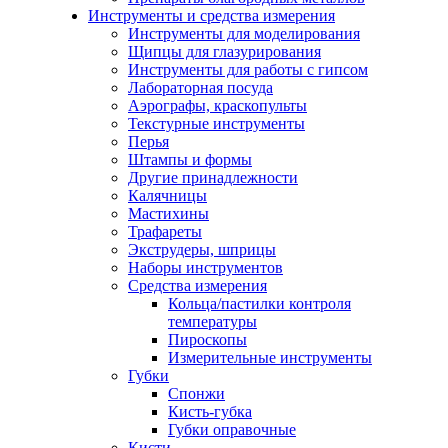
Инструменты и средства измерения
Инструменты для моделирования
Щипцы для глазурирования
Инструменты для работы с гипсом
Лабораторная посуда
Аэрографы, краскопульты
Текстурные инструменты
Перья
Штампы и формы
Другие принадлежности
Калячницы
Мастихины
Трафареты
Экструдеры, шприцы
Наборы инструментов
Средства измерения
Кольца/пастилки контроля
температуры
Пироскопы
Измерительные инструменты
Губки
Спонжи
Кисть-губка
Губки оправочные
Кисти