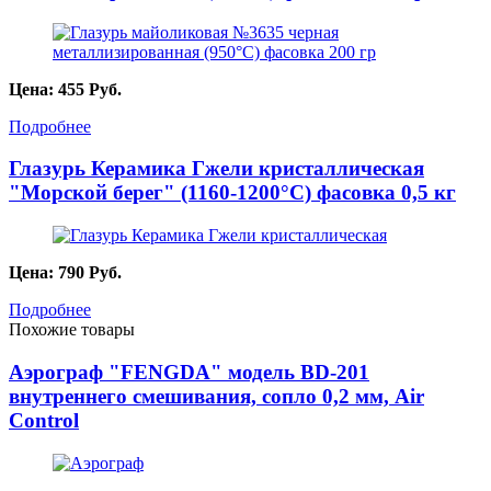
Цена:
455
Руб.
Подробнее
Глазурь Керамика Гжели кристаллическая
"Морской берег" (1160-1200°С) фасовка 0,5 кг
Цена:
790
Руб.
Подробнее
Похожие товары
Аэрограф "FENGDA" модель BD-201
внутреннего смешивания, сопло 0,2 мм, Air
Control