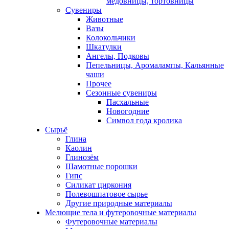
медовницы, тортовницы
Сувениры
Животные
Вазы
Колокольчики
Шкатулки
Ангелы, Подковы
Пепельницы, Аромалампы, Кальянные
чаши
Прочее
Сезонные сувениры
Пасхальные
Новогодние
Символ года кролика
Сырьё
Глина
Каолин
Глинозём
Шамотные порошки
Гипс
Силикат циркония
Полевошпатовое сырье
Другие природные материалы
Мелющие тела и футеровочные материалы
Футеровочные материалы