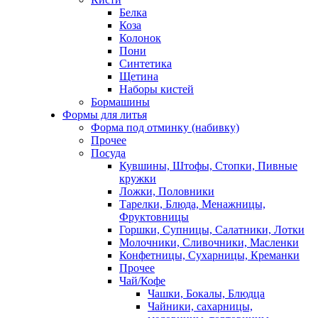
Белка
Коза
Колонок
Пони
Синтетика
Щетина
Наборы кистей
Бормашины
Формы для литья
Форма под отминку (набивку)
Прочее
Посуда
Кувшины, Штофы, Стопки, Пивные
кружки
Ложки, Половники
Тарелки, Блюда, Менажницы,
Фруктовницы
Горшки, Супницы, Салатники, Лотки
Молочники, Сливочники, Масленки
Конфетницы, Сухарницы, Креманки
Прочее
Чай/Кофе
Чашки, Бокалы, Блюдца
Чайники, сахарницы,