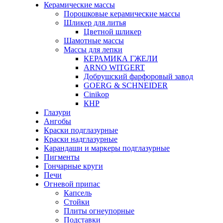
Керамические массы
Порошковые керамические массы
Шликер для литья
Цветной шликер
Шамотные массы
Массы для лепки
КЕРАМИКА ГЖЕЛИ
ARNO WITGERT
Добрушский фарфоровый завод
GOERG & SCHNEIDER
Cinikop
КНР
Глазури
Ангобы
Краски подглазурные
Краски надглазурные
Карандаши и маркеры подглазурные
Пигменты
Гончарные круги
Печи
Огневой припас
Капсель
Стойки
Плиты огнеупорные
Подставки