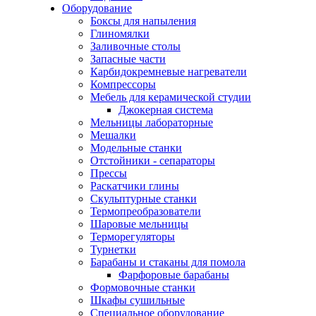
Оборудование
Боксы для напыления
Глиномялки
Заливочные столы
Запасные части
Карбидокремневые нагреватели
Компрессоры
Мебель для керамической студии
Джокерная система
Мельницы лабораторные
Мешалки
Модельные станки
Отстойники - сепараторы
Прессы
Раскатчики глины
Скульптурные станки
Термопреобразователи
Шаровые мельницы
Терморегуляторы
Турнетки
Барабаны и стаканы для помола
Фарфоровые барабаны
Формовочные станки
Шкафы сушильные
Специальное оборудование