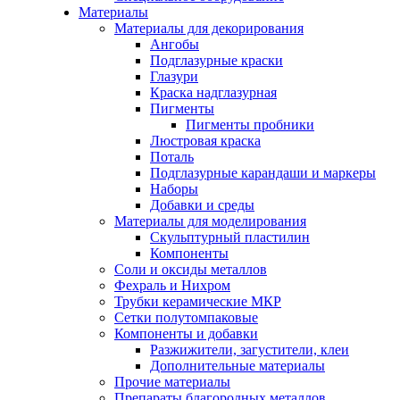
Материалы
Материалы для декорирования
Ангобы
Подглазурные краски
Глазури
Краска надглазурная
Пигменты
Пигменты пробники
Люстровая краска
Поталь
Подглазурные карандаши и маркеры
Наборы
Добавки и среды
Материалы для моделирования
Скульптурный пластилин
Компоненты
Соли и оксиды металлов
Фехраль и Нихром
Трубки керамические МКР
Сетки полутомпаковые
Компоненты и добавки
Разжижители, загустители, клеи
Дополнительные материалы
Прочие материалы
Препараты благородных металлов