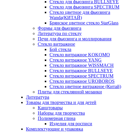
Стекло для фьюзинга BULLSEYE
Стекло для фьюзинга SPECTRUM
Стекло цветное для фьюзинга
Wanda(КИТАЙ)
Брянское цветное стекло StarGlass
Формы для фьюзинга
Литература по стеклу
Печи для фьюзинга и моллирования
Стекло витражное
Бой стекла
Стекло витражное KOKOMO
Стекло витражное YANG
Стекло витражное WISSMACH
Стекло витражное BULLSEYE
Стекло витражное SPECTRUM
Стекло витражное UROBOROS
Стекло цветное витражное (Китай)
Плиты для стеклянной мозаики
Литература
Товары для творчества и для детей
Канцтовары
Наборы для творчества
Полимерная глина
Изделия для росписи
Комплектующие и упаковка