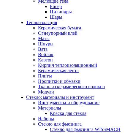
Мелющие тела
Бисер
Цилиндры
Шары
Теплоизоляция
Керамическая бумага
Огнеупорный клей
Маты
Шнуры
Вата
Войлок
Картон
Кирпич теплоизоляционный
Керамическая лента
Плиты
Пропитки и обмазки
Ткань из керамического волокна
Модули
Стекло: материалы и инструмент
Инструменты и оборудование
Материалы
Краска для стекла
Наборы
Стекло для фьюзинга
Стекло для фьюзинга WISSMACH