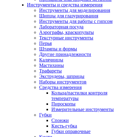
Инструменты и средства измерения
Инструменты для моделирования
Щипцы для глазурирования
Инструменты для работы с гипсом
Лабораторная посуда
Аэрографы, краскопульты
Текстурные инструменты
Перья
Штампы и формы
Другие принадлежности
Калячницы
Мастихины
Трафареты
Экструдеры, шприцы
Наборы инструментов
Средства измерения
Кольца/пастилки контроля
температуры
Пироскопы
Измерительные инструменты
Губки
Спонжи
Кисть-губка
Губки оправочные
Кисти