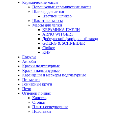
Керамические массы
Порошковые керамические массы
Шликер для литья
Цветной шликер
Шамотные массы
Массы для лепки
КЕРАМИКА ГЖЕЛИ
ARNO WITGERT
Добрушский фарфоровый завод
GOERG & SCHNEIDER
Cinikop
КНР
Глазури
Ангобы
Краски подглазурные
Краски надглазурные
Карандаши и маркеры подглазурные
Пигменты
Гончарные круги
Печи
Огневой припас
Капсель
Стойки
Плиты огнеупорные
Подставки