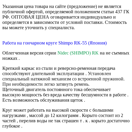
Указанная цена товара на сайте (предложение) не является
публичной офертой, определяемой положением статьи 437 ГК
РФ. ОПТОВАЯ ЦЕНА оговаривается индивидуально и
определяется в зависимости от условий поставки. Стоимость
вы можете уточнить у специалиста.
Работа на гончарном круге Shimpo RK-55 (Япония)
Облегченная версия серии
Nidec
(SHIMPO) RK
на не съемных
ножках .
Крепкий каркас из стали и реверсно-ременная передача
способствуют длительной эксплуатации .
Установлен
специальный натяжной механизм со встроенной пружиной.
При необходимости легко затянуть ремень.
Щеточный двигатель постоянного тока обеспечивает
высокую мощность без вреда качеству бесшумности в работе .
Есть возможность обслуживания щеток .
Круг может работать на высокой скорости с большими
нагрузками , массой до 12 килограмм . Корыто состоит из 2
частей , перелив воды не так страшен т . к . корыто достаточно
глубокое .