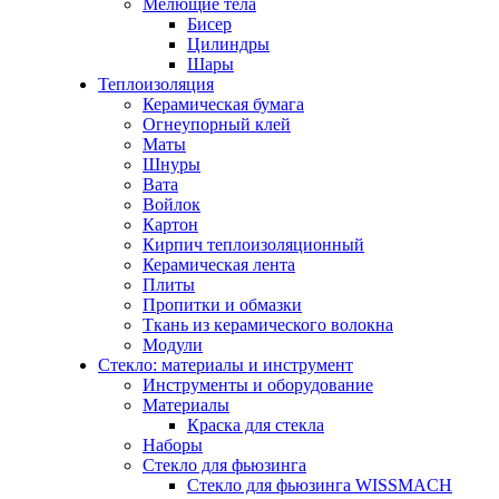
Мелющие тела
Бисер
Цилиндры
Шары
Теплоизоляция
Керамическая бумага
Огнеупорный клей
Маты
Шнуры
Вата
Войлок
Картон
Кирпич теплоизоляционный
Керамическая лента
Плиты
Пропитки и обмазки
Ткань из керамического волокна
Модули
Стекло: материалы и инструмент
Инструменты и оборудование
Материалы
Краска для стекла
Наборы
Стекло для фьюзинга
Стекло для фьюзинга WISSMACH