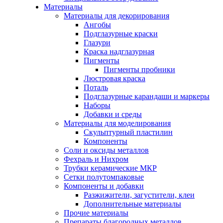
Материалы
Материалы для декорирования
Ангобы
Подглазурные краски
Глазури
Краска надглазурная
Пигменты
Пигменты пробники
Люстровая краска
Поталь
Подглазурные карандаши и маркеры
Наборы
Добавки и среды
Материалы для моделирования
Скульптурный пластилин
Компоненты
Соли и оксиды металлов
Фехраль и Нихром
Трубки керамические МКР
Сетки полутомпаковые
Компоненты и добавки
Разжижители, загустители, клеи
Дополнительные материалы
Прочие материалы
Препараты благородных металлов