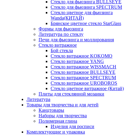
Стекло для фьюзинга BULLSEYE
Стекло для фьюзинга SPECTRUM
Стекло цветное для фьюзинга
Wanda(КИТАЙ)
Брянское цветное стекло StarGlass
Формы для фьюзинга
Литература по стеклу
Печи для фьюзинга и моллирования
Стекло витражное
Бой стекла
Стекло витражное KOKOMO
Стекло витражное YANG
Стекло витражное WISSMACH
Стекло витражное BULLSEYE
Стекло витражное SPECTRUM
Стекло витражное UROBOROS
Стекло цветное витражное (Китай)
Плиты для стеклянной мозаики
Литература
Товары для творчества и для детей
Канцтовары
Наборы для творчества
Полимерная глина
Изделия для росписи
Комплектующие и упаковка