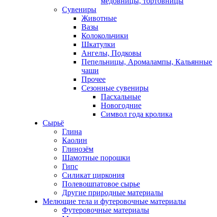
медовницы, тортовницы
Сувениры
Животные
Вазы
Колокольчики
Шкатулки
Ангелы, Подковы
Пепельницы, Аромалампы, Кальянные
чаши
Прочее
Сезонные сувениры
Пасхальные
Новогодние
Символ года кролика
Сырьё
Глина
Каолин
Глинозём
Шамотные порошки
Гипс
Силикат циркония
Полевошпатовое сырье
Другие природные материалы
Мелющие тела и футеровочные материалы
Футеровочные материалы