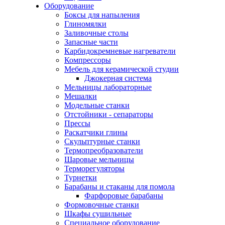
Оборудование
Боксы для напыления
Глиномялки
Заливочные столы
Запасные части
Карбидокремневые нагреватели
Компрессоры
Мебель для керамической студии
Джокерная система
Мельницы лабораторные
Мешалки
Модельные станки
Отстойники - сепараторы
Прессы
Раскатчики глины
Скульптурные станки
Термопреобразователи
Шаровые мельницы
Терморегуляторы
Турнетки
Барабаны и стаканы для помола
Фарфоровые барабаны
Формовочные станки
Шкафы сушильные
Специальное оборудование