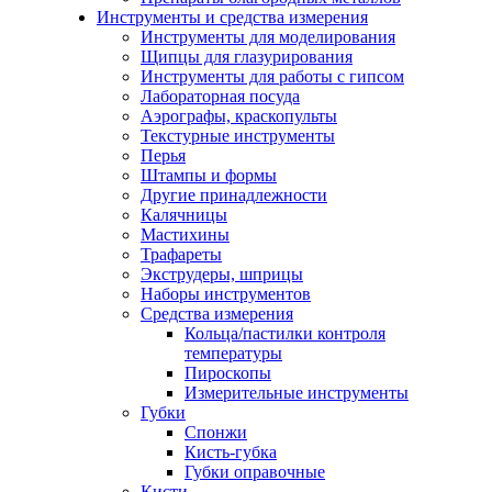
Инструменты и средства измерения
Инструменты для моделирования
Щипцы для глазурирования
Инструменты для работы с гипсом
Лабораторная посуда
Аэрографы, краскопульты
Текстурные инструменты
Перья
Штампы и формы
Другие принадлежности
Калячницы
Мастихины
Трафареты
Экструдеры, шприцы
Наборы инструментов
Средства измерения
Кольца/пастилки контроля
температуры
Пироскопы
Измерительные инструменты
Губки
Спонжи
Кисть-губка
Губки оправочные
Кисти