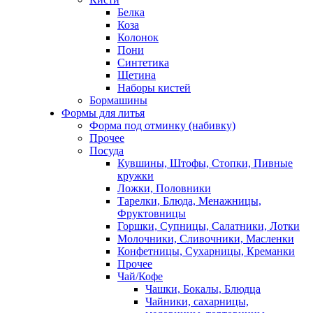
Белка
Коза
Колонок
Пони
Синтетика
Щетина
Наборы кистей
Бормашины
Формы для литья
Форма под отминку (набивку)
Прочее
Посуда
Кувшины, Штофы, Стопки, Пивные
кружки
Ложки, Половники
Тарелки, Блюда, Менажницы,
Фруктовницы
Горшки, Супницы, Салатники, Лотки
Молочники, Сливочники, Масленки
Конфетницы, Сухарницы, Креманки
Прочее
Чай/Кофе
Чашки, Бокалы, Блюдца
Чайники, сахарницы,