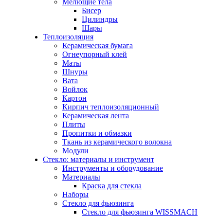
Мелющие тела
Бисер
Цилиндры
Шары
Теплоизоляция
Керамическая бумага
Огнеупорный клей
Маты
Шнуры
Вата
Войлок
Картон
Кирпич теплоизоляционный
Керамическая лента
Плиты
Пропитки и обмазки
Ткань из керамического волокна
Модули
Стекло: материалы и инструмент
Инструменты и оборудование
Материалы
Краска для стекла
Наборы
Стекло для фьюзинга
Стекло для фьюзинга WISSMACH