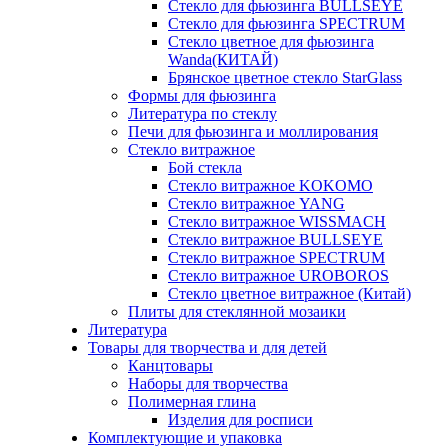
Стекло для фьюзинга BULLSEYE
Стекло для фьюзинга SPECTRUM
Стекло цветное для фьюзинга
Wanda(КИТАЙ)
Брянское цветное стекло StarGlass
Формы для фьюзинга
Литература по стеклу
Печи для фьюзинга и моллирования
Стекло витражное
Бой стекла
Стекло витражное KOKOMO
Стекло витражное YANG
Стекло витражное WISSMACH
Стекло витражное BULLSEYE
Стекло витражное SPECTRUM
Стекло витражное UROBOROS
Стекло цветное витражное (Китай)
Плиты для стеклянной мозаики
Литература
Товары для творчества и для детей
Канцтовары
Наборы для творчества
Полимерная глина
Изделия для росписи
Комплектующие и упаковка