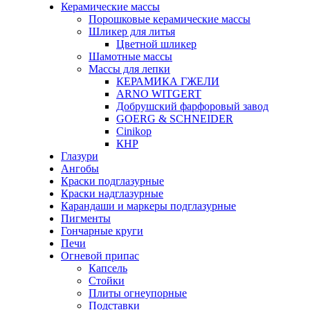
Керамические массы
Порошковые керамические массы
Шликер для литья
Цветной шликер
Шамотные массы
Массы для лепки
КЕРАМИКА ГЖЕЛИ
ARNO WITGERT
Добрушский фарфоровый завод
GOERG & SCHNEIDER
Cinikop
КНР
Глазури
Ангобы
Краски подглазурные
Краски надглазурные
Карандаши и маркеры подглазурные
Пигменты
Гончарные круги
Печи
Огневой припас
Капсель
Стойки
Плиты огнеупорные
Подставки