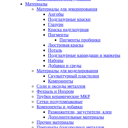
Материалы
Материалы для декорирования
Ангобы
Подглазурные краски
Глазури
Краска надглазурная
Пигменты
Пигменты пробники
Люстровая краска
Поталь
Подглазурные карандаши и маркеры
Наборы
Добавки и среды
Материалы для моделирования
Скульптурный пластилин
Компоненты
Соли и оксиды металлов
Фехраль и Нихром
Трубки керамические МКР
Сетки полутомпаковые
Компоненты и добавки
Разжижители, загустители, клеи
Дополнительные материалы
Прочие материалы
Препараты благородных металлов