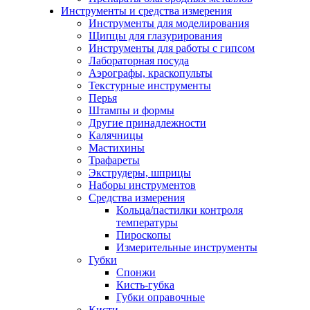
Инструменты и средства измерения
Инструменты для моделирования
Щипцы для глазурирования
Инструменты для работы с гипсом
Лабораторная посуда
Аэрографы, краскопульты
Текстурные инструменты
Перья
Штампы и формы
Другие принадлежности
Калячницы
Мастихины
Трафареты
Экструдеры, шприцы
Наборы инструментов
Средства измерения
Кольца/пастилки контроля
температуры
Пироскопы
Измерительные инструменты
Губки
Спонжи
Кисть-губка
Губки оправочные
Кисти