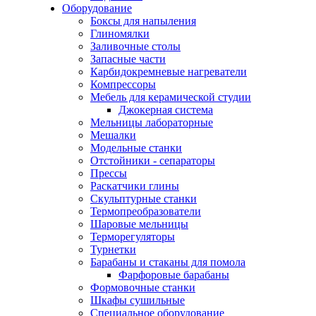
Оборудование
Боксы для напыления
Глиномялки
Заливочные столы
Запасные части
Карбидокремневые нагреватели
Компрессоры
Мебель для керамической студии
Джокерная система
Мельницы лабораторные
Мешалки
Модельные станки
Отстойники - сепараторы
Прессы
Раскатчики глины
Скульптурные станки
Термопреобразователи
Шаровые мельницы
Терморегуляторы
Турнетки
Барабаны и стаканы для помола
Фарфоровые барабаны
Формовочные станки
Шкафы сушильные
Специальное оборудование