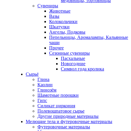
медовницы, тортовницы
Сувениры
Животные
Вазы
Колокольчики
Шкатулки
Ангелы, Подковы
Пепельницы, Аромалампы, Кальянные
чаши
Прочее
Сезонные сувениры
Пасхальные
Новогодние
Символ года кролика
Сырьё
Глина
Каолин
Глинозём
Шамотные порошки
Гипс
Силикат циркония
Полевошпатовое сырье
Другие природные материалы
Мелющие тела и футеровочные материалы
Футеровочные материалы