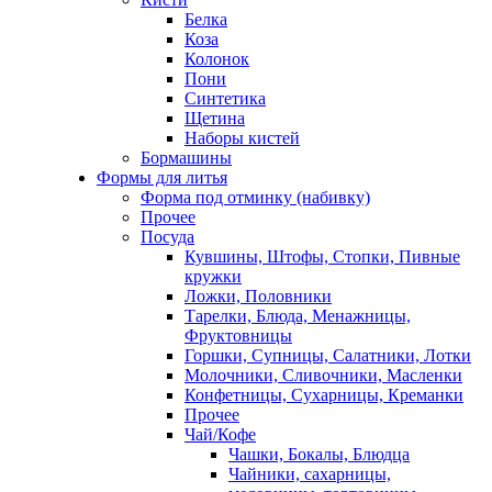
Белка
Коза
Колонок
Пони
Синтетика
Щетина
Наборы кистей
Бормашины
Формы для литья
Форма под отминку (набивку)
Прочее
Посуда
Кувшины, Штофы, Стопки, Пивные
кружки
Ложки, Половники
Тарелки, Блюда, Менажницы,
Фруктовницы
Горшки, Супницы, Салатники, Лотки
Молочники, Сливочники, Масленки
Конфетницы, Сухарницы, Креманки
Прочее
Чай/Кофе
Чашки, Бокалы, Блюдца
Чайники, сахарницы,