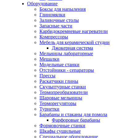
Оборудование
Боксы для напыления
Глиномялки
Заливочные столы
Запасные части
Карбидокремневые нагреватели
Компрессоры
Мебель для керамической студии
Джокерная система
Мельницы лабораторные
Мешалки
Модельные станки
Отстойники - сепараторы
Прессы
Раскатчики глины
Скульптурные станки
Термопреобразователи
Шаровые мельницы
Терморегуляторы
Турнетки
Барабаны и стаканы для помола
Фарфоровые барабаны
Формовочные станки
Шкафы сушильные
Специальное оборудование