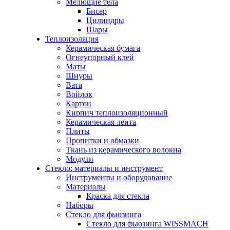
Мелющие тела
Бисер
Цилиндры
Шары
Теплоизоляция
Керамическая бумага
Огнеупорный клей
Маты
Шнуры
Вата
Войлок
Картон
Кирпич теплоизоляционный
Керамическая лента
Плиты
Пропитки и обмазки
Ткань из керамического волокна
Модули
Стекло: материалы и инструмент
Инструменты и оборудование
Материалы
Краска для стекла
Наборы
Стекло для фьюзинга
Стекло для фьюзинга WISSMACH