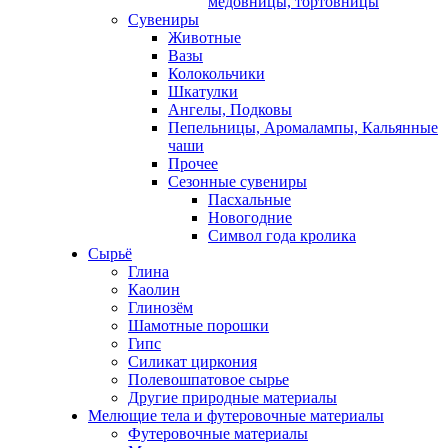
медовницы, тортовницы
Сувениры
Животные
Вазы
Колокольчики
Шкатулки
Ангелы, Подковы
Пепельницы, Аромалампы, Кальянные
чаши
Прочее
Сезонные сувениры
Пасхальные
Новогодние
Символ года кролика
Сырьё
Глина
Каолин
Глинозём
Шамотные порошки
Гипс
Силикат циркония
Полевошпатовое сырье
Другие природные материалы
Мелющие тела и футеровочные материалы
Футеровочные материалы