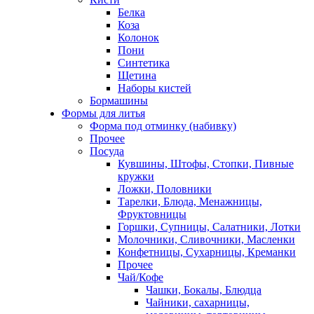
Белка
Коза
Колонок
Пони
Синтетика
Щетина
Наборы кистей
Бормашины
Формы для литья
Форма под отминку (набивку)
Прочее
Посуда
Кувшины, Штофы, Стопки, Пивные
кружки
Ложки, Половники
Тарелки, Блюда, Менажницы,
Фруктовницы
Горшки, Супницы, Салатники, Лотки
Молочники, Сливочники, Масленки
Конфетницы, Сухарницы, Креманки
Прочее
Чай/Кофе
Чашки, Бокалы, Блюдца
Чайники, сахарницы,