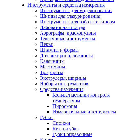
Инструменты и средства измерения
Инструменты для моделирования
Щипцы для глазурирования
Инструменты для работы с гипсом
Лабораторная посуда
Аэрографы, краскопульты
Текстурные инструменты
Перья
Штампы и формы
Другие принадлежности
Калячницы
Мастихины
Трафареты
Экструдеры, шприцы
Наборы инструментов
Средства измерения
Кольца/пастилки контроля
температуры
Пироскопы
Измерительные инструменты
Губки
Спонжи
Кисть-губка
Губки оправочные
Кисти