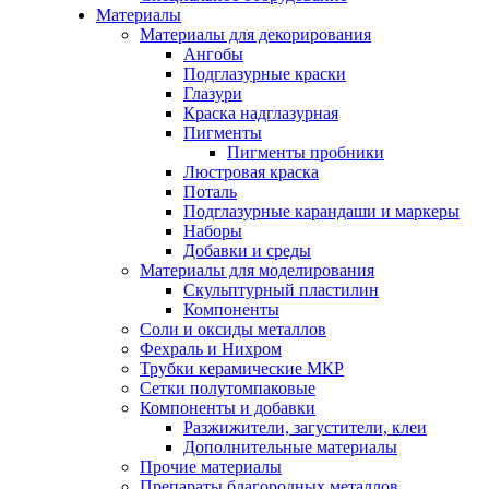
Материалы
Материалы для декорирования
Ангобы
Подглазурные краски
Глазури
Краска надглазурная
Пигменты
Пигменты пробники
Люстровая краска
Поталь
Подглазурные карандаши и маркеры
Наборы
Добавки и среды
Материалы для моделирования
Скульптурный пластилин
Компоненты
Соли и оксиды металлов
Фехраль и Нихром
Трубки керамические МКР
Сетки полутомпаковые
Компоненты и добавки
Разжижители, загустители, клеи
Дополнительные материалы
Прочие материалы
Препараты благородных металлов