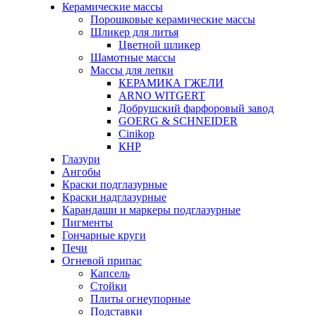
Керамические массы
Порошковые керамические массы
Шликер для литья
Цветной шликер
Шамотные массы
Массы для лепки
КЕРАМИКА ГЖЕЛИ
ARNO WITGERT
Добрушский фарфоровый завод
GOERG & SCHNEIDER
Cinikop
КНР
Глазури
Ангобы
Краски подглазурные
Краски надглазурные
Карандаши и маркеры подглазурные
Пигменты
Гончарные круги
Печи
Огневой припас
Капсель
Стойки
Плиты огнеупорные
Подставки