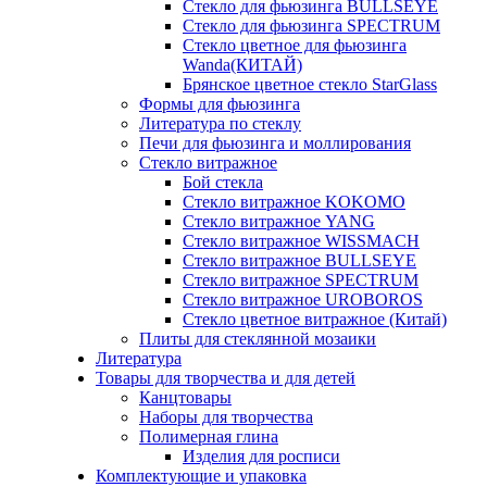
Стекло для фьюзинга BULLSEYE
Стекло для фьюзинга SPECTRUM
Стекло цветное для фьюзинга
Wanda(КИТАЙ)
Брянское цветное стекло StarGlass
Формы для фьюзинга
Литература по стеклу
Печи для фьюзинга и моллирования
Стекло витражное
Бой стекла
Стекло витражное KOKOMO
Стекло витражное YANG
Стекло витражное WISSMACH
Стекло витражное BULLSEYE
Стекло витражное SPECTRUM
Стекло витражное UROBOROS
Стекло цветное витражное (Китай)
Плиты для стеклянной мозаики
Литература
Товары для творчества и для детей
Канцтовары
Наборы для творчества
Полимерная глина
Изделия для росписи
Комплектующие и упаковка