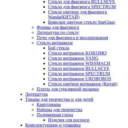
Стекло для фьюзинга BULLSEYE
Стекло для фьюзинга SPECTRUM
Стекло цветное для фьюзинга
Wanda(КИТАЙ)
Брянское цветное стекло StarGlass
Формы для фьюзинга
Литература по стеклу
Печи для фьюзинга и моллирования
Стекло витражное
Бой стекла
Стекло витражное KOKOMO
Стекло витражное YANG
Стекло витражное WISSMACH
Стекло витражное BULLSEYE
Стекло витражное SPECTRUM
Стекло витражное UROBOROS
Стекло цветное витражное (Китай)
Плиты для стеклянной мозаики
Литература
Товары для творчества и для детей
Канцтовары
Наборы для творчества
Полимерная глина
Изделия для росписи
Комплектующие и упаковка