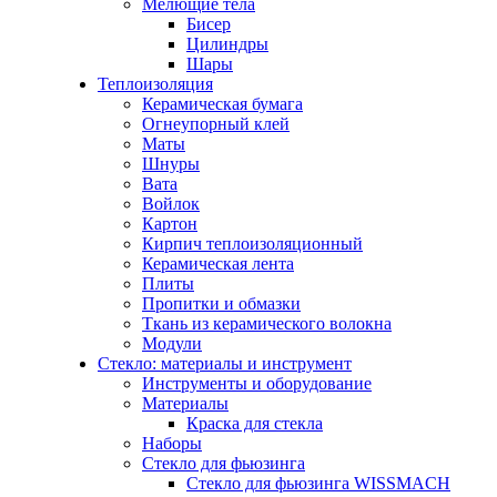
Мелющие тела
Бисер
Цилиндры
Шары
Теплоизоляция
Керамическая бумага
Огнеупорный клей
Маты
Шнуры
Вата
Войлок
Картон
Кирпич теплоизоляционный
Керамическая лента
Плиты
Пропитки и обмазки
Ткань из керамического волокна
Модули
Стекло: материалы и инструмент
Инструменты и оборудование
Материалы
Краска для стекла
Наборы
Стекло для фьюзинга
Стекло для фьюзинга WISSMACH