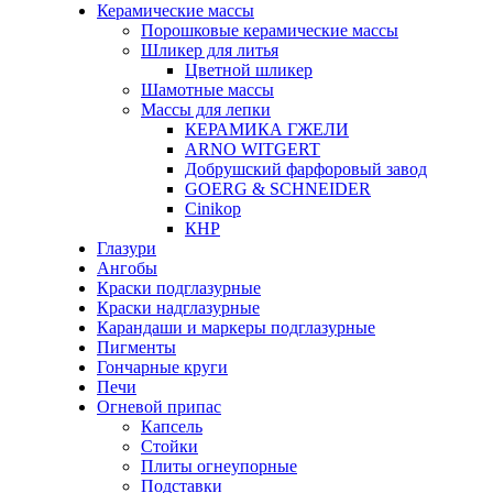
Керамические массы
Порошковые керамические массы
Шликер для литья
Цветной шликер
Шамотные массы
Массы для лепки
КЕРАМИКА ГЖЕЛИ
ARNO WITGERT
Добрушский фарфоровый завод
GOERG & SCHNEIDER
Cinikop
КНР
Глазури
Ангобы
Краски подглазурные
Краски надглазурные
Карандаши и маркеры подглазурные
Пигменты
Гончарные круги
Печи
Огневой припас
Капсель
Стойки
Плиты огнеупорные
Подставки