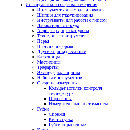
Инструменты и средства измерения
Инструменты для моделирования
Щипцы для глазурирования
Инструменты для работы с гипсом
Лабораторная посуда
Аэрографы, краскопульты
Текстурные инструменты
Перья
Штампы и формы
Другие принадлежности
Калячницы
Мастихины
Трафареты
Экструдеры, шприцы
Наборы инструментов
Средства измерения
Кольца/пастилки контроля
температуры
Пироскопы
Измерительные инструменты
Губки
Спонжи
Кисть-губка
Губки оправочные
Кисти