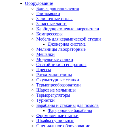
Оборудование
Боксы для напыления
Глиномялки
Заливочные столы
Запасные части
Карбидокремневые нагреватели
Компрессоры
Мебель для керамической студии
Джокерная система
Мельницы лабораторные
Мешалки
Модельные станки
Отстойники - сепараторы
Прессы
Раскатчики глины
Скульптурные станки
Термопреобразователи
Шаровые мельницы
Терморегуляторы
Турнетки
Барабаны и стаканы для помола
Фарфоровые барабаны
Формовочные станки
Шкафы сушильные
Специальное оборудование