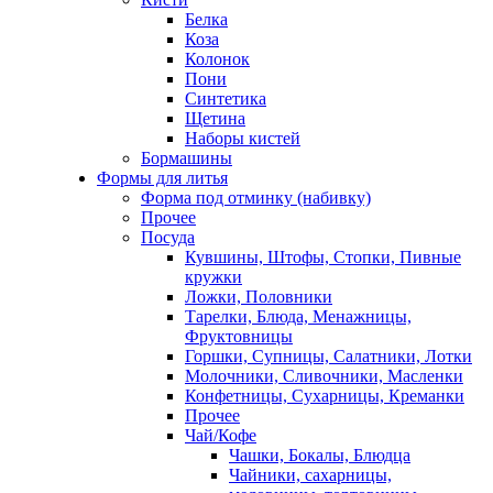
Белка
Коза
Колонок
Пони
Синтетика
Щетина
Наборы кистей
Бормашины
Формы для литья
Форма под отминку (набивку)
Прочее
Посуда
Кувшины, Штофы, Стопки, Пивные
кружки
Ложки, Половники
Тарелки, Блюда, Менажницы,
Фруктовницы
Горшки, Супницы, Салатники, Лотки
Молочники, Сливочники, Масленки
Конфетницы, Сухарницы, Креманки
Прочее
Чай/Кофе
Чашки, Бокалы, Блюдца
Чайники, сахарницы,