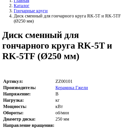
Главная
Каталог
Гончарные круги
Диск сменный для гончарного круга RK-5T и RK-5TF
(Ø250 мм)
Диск сменный для
гончарного круга RK-5T и
RK-5TF (Ø250 мм)
Артикул:
ZZ00101
Производитель:
Керамика Гжели
Напряжение:
В
Нагрузка:
кг
Мощность:
кВт
Обороты:
об/мин
Диаметр диска:
250
мм
Направление вращения: