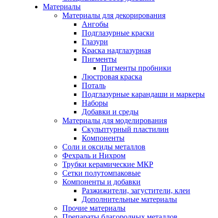
Материалы
Материалы для декорирования
Ангобы
Подглазурные краски
Глазури
Краска надглазурная
Пигменты
Пигменты пробники
Люстровая краска
Поталь
Подглазурные карандаши и маркеры
Наборы
Добавки и среды
Материалы для моделирования
Скульптурный пластилин
Компоненты
Соли и оксиды металлов
Фехраль и Нихром
Трубки керамические МКР
Сетки полутомпаковые
Компоненты и добавки
Разжижители, загустители, клеи
Дополнительные материалы
Прочие материалы
Препараты благородных металлов