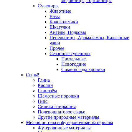
медовницы, тортовницы
Сувениры
Животные
Вазы
Колокольчики
Шкатулки
Ангелы, Подковы
Пепельницы, Аромалампы, Кальянные
чаши
Прочее
Сезонные сувениры
Пасхальные
Новогодние
Символ года кролика
Сырьё
Глина
Каолин
Глинозём
Шамотные порошки
Гипс
Силикат циркония
Полевошпатовое сырье
Другие природные материалы
Мелющие тела и футеровочные материалы
Футеровочные материалы