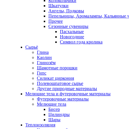
Колокольчики
Шкатулки
Ангелы, Подковы
Пепельницы, Аромалампы, Кальянные 
Прочее
Сезонные сувениры
Пасхальные
Новогодние
Символ года кролика
Сырьё
Глина
Каолин
Глинозём
Шамотные порошки
Гипс
Силикат циркония
Полевошпатовое сырье
Другие природные материалы
Мелющие тела и футеровочные материалы
Футеровочные материалы
Мелющие тела
Бисер
Цилиндры
Шары
Теплоизоляция