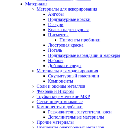
Материалы
Материалы для декорирования
Ангобы
Подглазурные краски
Глазури
Краска надглазурная
Пигменты
Пигменты пробники
Люстровая краска
Поталь
Подглазурные карандаши и маркеры
Наборы
Добавки и среды
Материалы для моделирования
Скульптурный пластилин
Компоненты
Соли и оксиды металлов
Фехраль и Нихром
Трубки керамические МКР
Сетки полутомпаковые
Компоненты и добавки
Разжижители, загустители, клеи
Дополнительные материалы
Прочие материалы
Препараты благородных металлов