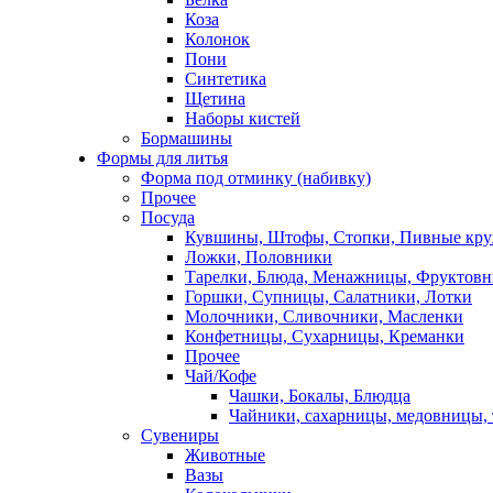
Коза
Колонок
Пони
Синтетика
Щетина
Наборы кистей
Бормашины
Формы для литья
Форма под отминку (набивку)
Прочее
Посуда
Кувшины, Штофы, Стопки, Пивные кр
Ложки, Половники
Тарелки, Блюда, Менажницы, Фруктов
Горшки, Супницы, Салатники, Лотки
Молочники, Сливочники, Масленки
Конфетницы, Сухарницы, Креманки
Прочее
Чай/Кофе
Чашки, Бокалы, Блюдца
Чайники, сахарницы, медовницы,
Сувениры
Животные
Вазы