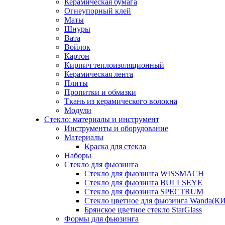
Керамическая бумага
Огнеупорный клей
Маты
Шнуры
Вата
Войлок
Картон
Кирпич теплоизоляционный
Керамическая лента
Плиты
Пропитки и обмазки
Ткань из керамического волокна
Модули
Стекло: материалы и инструмент
Инструменты и оборудование
Материалы
Краска для стекла
Наборы
Стекло для фьюзинга
Стекло для фьюзинга WISSMACH
Стекло для фьюзинга BULLSEYE
Стекло для фьюзинга SPECTRUM
Стекло цветное для фьюзинга Wanda(К
Брянское цветное стекло StarGlass
Формы для фьюзинга