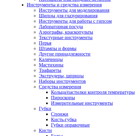
Инструменты и средства измерения
Инструменты для моделирования
Щипцы для глазурирования
Инструменты для работы с гипсом
Лабораторная посуда
Аэрографы, краскопульты
Текстурные инструменты
Перья
Штампы и формы
Другие принадлежности
Калячницы
Мастихины
Трафареты
Экструдеры, шприцы
Наборы инструментов
Средства измерения
Кольца/пастилки контроля температуры
Пироскопы
Измерительные инструменты
Губки
Спонжи
Кисть-губка
Губки оправочные
Кисти
Белка