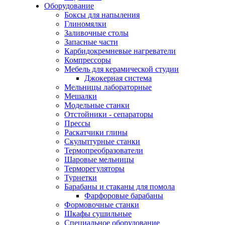
Оборудование
Боксы для напыления
Глиномялки
Заливочные столы
Запасные части
Карбидокремневые нагреватели
Компрессоры
Мебель для керамической студии
Джокерная система
Мельницы лабораторные
Мешалки
Модельные станки
Отстойники - сепараторы
Прессы
Раскатчики глины
Скульптурные станки
Термопреобразователи
Шаровые мельницы
Терморегуляторы
Турнетки
Барабаны и стаканы для помола
Фарфоровые барабаны
Формовочные станки
Шкафы сушильные
Специальное оборудование