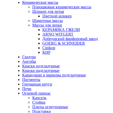
Керамические массы
Порошковые керамические массы
Шликер для литья
Цветной шликер
Шамотные массы
Массы для лепки
КЕРАМИКА ГЖЕЛИ
ARNO WITGERT
Добрушский фарфоровый завод
GOERG & SCHNEIDER
Cinikop
КНР
Глазури
Ангобы
Краски подглазурные
Краски надглазурные
Карандаши и маркеры подглазурные
Пигменты
Гончарные круги
Печи
Огневой припас
Капсель
Стойки
Плиты огнеупорные
Подставки