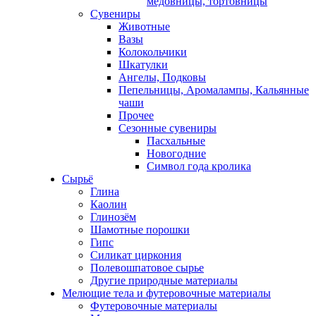
медовницы, тортовницы
Сувениры
Животные
Вазы
Колокольчики
Шкатулки
Ангелы, Подковы
Пепельницы, Аромалампы, Кальянные
чаши
Прочее
Сезонные сувениры
Пасхальные
Новогодние
Символ года кролика
Сырьё
Глина
Каолин
Глинозём
Шамотные порошки
Гипс
Силикат циркония
Полевошпатовое сырье
Другие природные материалы
Мелющие тела и футеровочные материалы
Футеровочные материалы