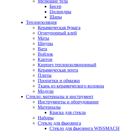
Мелющие тела
Бисер
Цилиндры
Шары
Теплоизоляция
Керамическая бумага
Огнеупорный клей
Маты
Шнуры
Вата
Войлок
Картон
Кирпич теплоизоляционный
Керамическая лента
Плиты
Пропитки и обмазки
Ткань из керамического волокна
Модули
Стекло: материалы и инструмент
Инструменты и оборудование
Материалы
Краска для стекла
Наборы
Стекло для фьюзинга
Стекло для фьюзинга WISSMACH