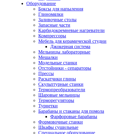
Оборудование
Боксы для напыления
Глиномялки
Заливочные столы
Запасные части
Карбидокремневые нагреватели
Компрессоры
Мебель для керамической студии
Джокерная система
Мельницы лабораторные
Мешалки
Модельные станки
Отстойники - сепараторы
Прессы
Раскатчики глины
Скульптурные станки
Термопреобразователи
Шаровые мельницы
Терморегуляторы
Турнетки
Барабаны и стаканы для помола
Фарфоровые барабаны
Формовочные станки
Шкафы сушильные
Специальное оборудование