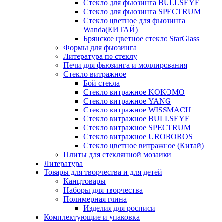
Стекло для фьюзинга BULLSEYE
Стекло для фьюзинга SPECTRUM
Стекло цветное для фьюзинга
Wanda(КИТАЙ)
Брянское цветное стекло StarGlass
Формы для фьюзинга
Литература по стеклу
Печи для фьюзинга и моллирования
Стекло витражное
Бой стекла
Стекло витражное KOKOMO
Стекло витражное YANG
Стекло витражное WISSMACH
Стекло витражное BULLSEYE
Стекло витражное SPECTRUM
Стекло витражное UROBOROS
Стекло цветное витражное (Китай)
Плиты для стеклянной мозаики
Литература
Товары для творчества и для детей
Канцтовары
Наборы для творчества
Полимерная глина
Изделия для росписи
Комплектующие и упаковка