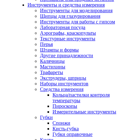
Инструменты и средства измерения
Инструменты для моделирования
Щипцы для глазурирования
Инструменты для работы с гипсом
Лабораторная посуда
Аэрографы, краскопульты
Текстурные инструменты
Перья
Штампы и формы
Другие принадлежности
Калячницы
Мастихины
Трафареты
Экструдеры, шприцы
Наборы инструментов
Средства измерения
Кольца/пастилки контроля
температуры
Пироскопы
Измерительные инструменты
Губки
Спонжи
Кисть-губка
Губки оправочные
Кисти