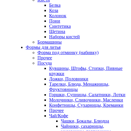
Белка
Коза
Колонок
Пони
Синтетика
Щетина
Наборы кистей
Бормашины
Формы для литья
Форма под отминку (набивку)
Прочее
Посуда
Кувшины, Штофы, Стопки, Пивные
кружки
Ложки, Половники
Тарелки, Блюда, Менажницы,
Фруктовницы
Горшки, Супницы, Салатники, Лотки
Молочники, Сливочники, Масленки
Конфетницы, Сухарницы, Креманки
Прочее
Чай/Кофе
Чашки, Бокалы, Блюдца
Чайники, сахарницы,