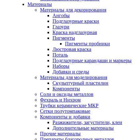
Материалы
Материалы для декорирования
Ангобы
Подглазурные краски
Глазури
Краска надглазурная
Пигменты
Пигменты пробники
Люстровая краска
Поталь
Подглазурные карандаши и маркеры
Наборы
Добавки и среды
Материалы для моделирования
Скульптурный пластилин
Компоненты
Соли и оксиды металлов
Фехраль и Нихром
Трубки керамические МКР
Сетки полутомпаковые
Компоненты и добавки
Разжижители, загустители, клеи
Дополнительные материалы
Прочие материалы
Препараты благородных металлов