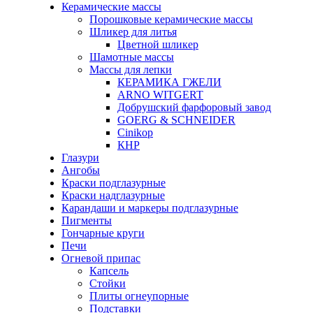
Керамические массы
Порошковые керамические массы
Шликер для литья
Цветной шликер
Шамотные массы
Массы для лепки
КЕРАМИКА ГЖЕЛИ
ARNO WITGERT
Добрушский фарфоровый завод
GOERG & SCHNEIDER
Cinikop
КНР
Глазури
Ангобы
Краски подглазурные
Краски надглазурные
Карандаши и маркеры подглазурные
Пигменты
Гончарные круги
Печи
Огневой припас
Капсель
Стойки
Плиты огнеупорные
Подставки