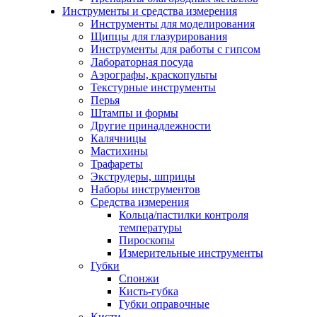
Инструменты и средства измерения
Инструменты для моделирования
Щипцы для глазурирования
Инструменты для работы с гипсом
Лабораторная посуда
Аэрографы, краскопульты
Текстурные инструменты
Перья
Штампы и формы
Другие принадлежности
Калячницы
Мастихины
Трафареты
Экструдеры, шприцы
Наборы инструментов
Средства измерения
Кольца/пастилки контроля
температуры
Пироскопы
Измерительные инструменты
Губки
Спонжи
Кисть-губка
Губки оправочные
Кисти