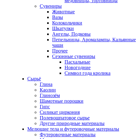
медовницы, тортовницы
Сувениры
Животные
Вазы
Колокольчики
Шкатулки
Ангелы, Подковы
Пепельницы, Аромалампы, Кальянные
чаши
Прочее
Сезонные сувениры
Пасхальные
Новогодние
Символ года кролика
Сырьё
Глина
Каолин
Глинозём
Шамотные порошки
Гипс
Силикат циркония
Полевошпатовое сырье
Другие природные материалы
Мелющие тела и футеровочные материалы
Футеровочные материалы