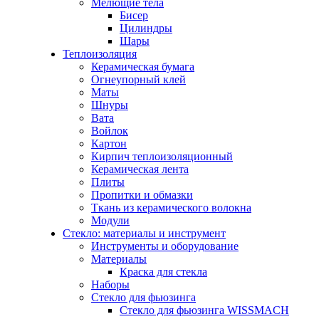
Мелющие тела
Бисер
Цилиндры
Шары
Теплоизоляция
Керамическая бумага
Огнеупорный клей
Маты
Шнуры
Вата
Войлок
Картон
Кирпич теплоизоляционный
Керамическая лента
Плиты
Пропитки и обмазки
Ткань из керамического волокна
Модули
Стекло: материалы и инструмент
Инструменты и оборудование
Материалы
Краска для стекла
Наборы
Стекло для фьюзинга
Стекло для фьюзинга WISSMACH