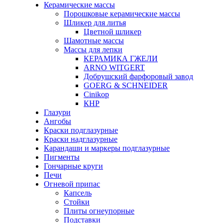
Керамические массы
Порошковые керамические массы
Шликер для литья
Цветной шликер
Шамотные массы
Массы для лепки
КЕРАМИКА ГЖЕЛИ
ARNO WITGERT
Добрушский фарфоровый завод
GOERG & SCHNEIDER
Cinikop
КНР
Глазури
Ангобы
Краски подглазурные
Краски надглазурные
Карандаши и маркеры подглазурные
Пигменты
Гончарные круги
Печи
Огневой припас
Капсель
Стойки
Плиты огнеупорные
Подставки