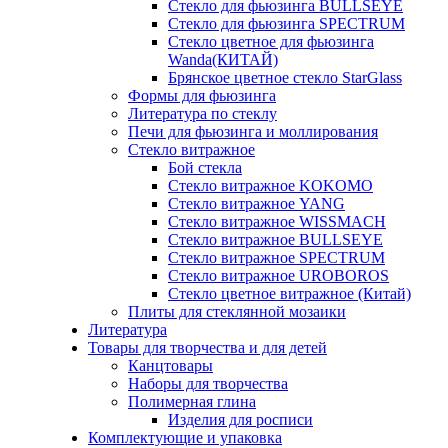
Стекло для фьюзинга BULLSEYE
Стекло для фьюзинга SPECTRUM
Стекло цветное для фьюзинга
Wanda(КИТАЙ)
Брянское цветное стекло StarGlass
Формы для фьюзинга
Литература по стеклу
Печи для фьюзинга и моллирования
Стекло витражное
Бой стекла
Стекло витражное KOKOMO
Стекло витражное YANG
Стекло витражное WISSMACH
Стекло витражное BULLSEYE
Стекло витражное SPECTRUM
Стекло витражное UROBOROS
Стекло цветное витражное (Китай)
Плиты для стеклянной мозаики
Литература
Товары для творчества и для детей
Канцтовары
Наборы для творчества
Полимерная глина
Изделия для росписи
Комплектующие и упаковка