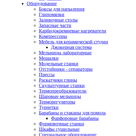
Оборудование
Боксы для напыления
Глиномялки
Заливочные столы
Запасные части
Карбидокремневые нагреватели
Компрессоры
Мебель для керамической студии
Джокерная система
Мельницы лабораторные
Мешалки
Модельные станки
Отстойники - сепараторы
Прессы
Раскатчики глины
Скульптурные станки
Термопреобразователи
Шаровые мельницы
Терморегуляторы
Турнетки
Барабаны и стаканы для помола
Фарфоровые барабаны
Формовочные станки
Шкафы сушильные
Специальное оборудование