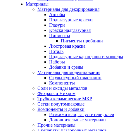
Материалы
Материалы для декорирования
Ангобы
Подглазурные краски
Глазури
Краска надглазурная
Пигменты
Пигменты пробники
Люстровая краска
Поталь
Подглазурные карандаши и маркеры
Наборы
Добавки и среды
Материалы для моделирования
Скульптурный пластилин
Компоненты
Соли и оксиды металлов
Фехраль и Нихром
Трубки керамические МКР
Сетки полутомпаковые
Компоненты и добавки
Разжижители, загустители, клеи
Дополнительные материалы
Прочие материалы
Препараты благородных металлов