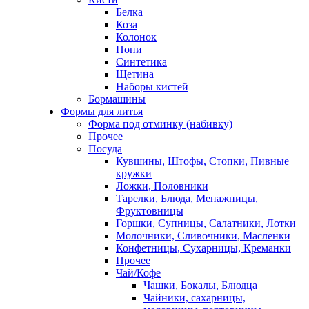
Белка
Коза
Колонок
Пони
Синтетика
Щетина
Наборы кистей
Бормашины
Формы для литья
Форма под отминку (набивку)
Прочее
Посуда
Кувшины, Штофы, Стопки, Пивные
кружки
Ложки, Половники
Тарелки, Блюда, Менажницы,
Фруктовницы
Горшки, Супницы, Салатники, Лотки
Молочники, Сливочники, Масленки
Конфетницы, Сухарницы, Креманки
Прочее
Чай/Кофе
Чашки, Бокалы, Блюдца
Чайники, сахарницы,