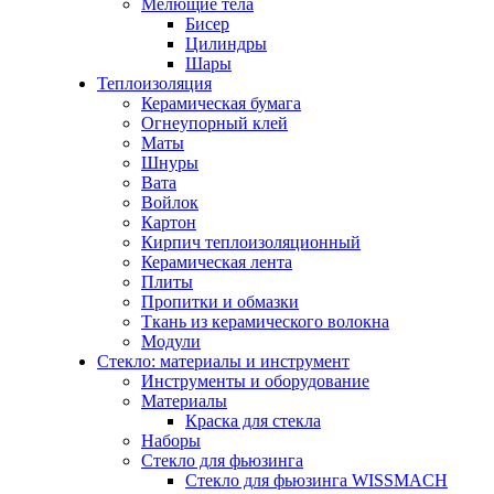
Мелющие тела
Бисер
Цилиндры
Шары
Теплоизоляция
Керамическая бумага
Огнеупорный клей
Маты
Шнуры
Вата
Войлок
Картон
Кирпич теплоизоляционный
Керамическая лента
Плиты
Пропитки и обмазки
Ткань из керамического волокна
Модули
Стекло: материалы и инструмент
Инструменты и оборудование
Материалы
Краска для стекла
Наборы
Стекло для фьюзинга
Стекло для фьюзинга WISSMACH