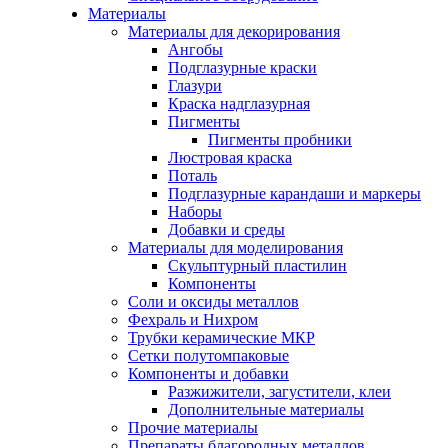
Материалы
Материалы для декорирования
Ангобы
Подглазурные краски
Глазури
Краска надглазурная
Пигменты
Пигменты пробники
Люстровая краска
Поталь
Подглазурные карандаши и маркеры
Наборы
Добавки и среды
Материалы для моделирования
Скульптурный пластилин
Компоненты
Соли и оксиды металлов
Фехраль и Нихром
Трубки керамические МКР
Сетки полутомпаковые
Компоненты и добавки
Разжижители, загустители, клеи
Дополнительные материалы
Прочие материалы
Препараты благородных металлов