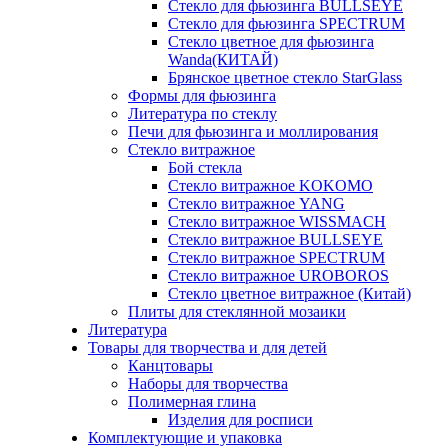
Стекло для фьюзинга BULLSEYE
Стекло для фьюзинга SPECTRUM
Стекло цветное для фьюзинга
Wanda(КИТАЙ)
Брянское цветное стекло StarGlass
Формы для фьюзинга
Литература по стеклу
Печи для фьюзинга и моллирования
Стекло витражное
Бой стекла
Стекло витражное KOKOMO
Стекло витражное YANG
Стекло витражное WISSMACH
Стекло витражное BULLSEYE
Стекло витражное SPECTRUM
Стекло витражное UROBOROS
Стекло цветное витражное (Китай)
Плиты для стеклянной мозаики
Литература
Товары для творчества и для детей
Канцтовары
Наборы для творчества
Полимерная глина
Изделия для росписи
Комплектующие и упаковка