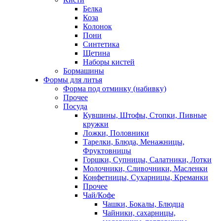
Белка
Коза
Колонок
Пони
Синтетика
Щетина
Наборы кистей
Бормашины
Формы для литья
Форма под отминку (набивку)
Прочее
Посуда
Кувшины, Штофы, Стопки, Пивные
кружки
Ложки, Половники
Тарелки, Блюда, Менажницы,
Фруктовницы
Горшки, Супницы, Салатники, Лотки
Молочники, Сливочники, Масленки
Конфетницы, Сухарницы, Креманки
Прочее
Чай/Кофе
Чашки, Бокалы, Блюдца
Чайники, сахарницы,