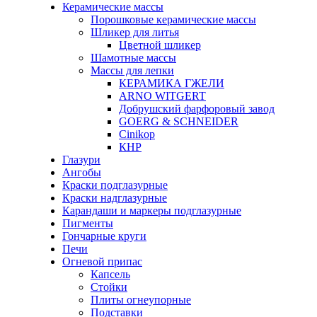
Керамические массы
Порошковые керамические массы
Шликер для литья
Цветной шликер
Шамотные массы
Массы для лепки
КЕРАМИКА ГЖЕЛИ
ARNO WITGERT
Добрушский фарфоровый завод
GOERG & SCHNEIDER
Cinikop
КНР
Глазури
Ангобы
Краски подглазурные
Краски надглазурные
Карандаши и маркеры подглазурные
Пигменты
Гончарные круги
Печи
Огневой припас
Капсель
Стойки
Плиты огнеупорные
Подставки