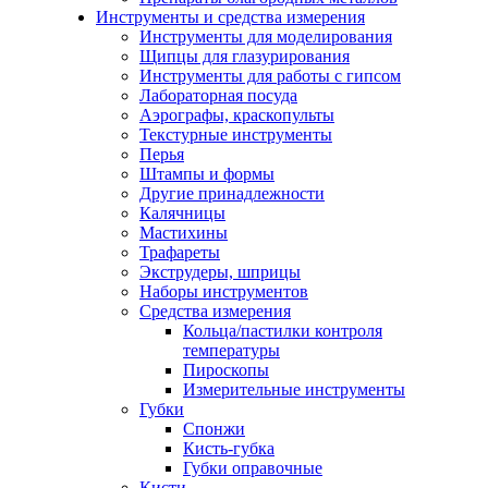
Инструменты и средства измерения
Инструменты для моделирования
Щипцы для глазурирования
Инструменты для работы с гипсом
Лабораторная посуда
Аэрографы, краскопульты
Текстурные инструменты
Перья
Штампы и формы
Другие принадлежности
Калячницы
Мастихины
Трафареты
Экструдеры, шприцы
Наборы инструментов
Средства измерения
Кольца/пастилки контроля
температуры
Пироскопы
Измерительные инструменты
Губки
Спонжи
Кисть-губка
Губки оправочные
Кисти