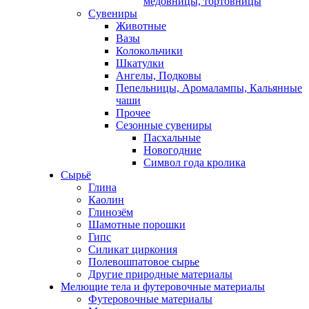
медовницы, тортовницы
Сувениры
Животные
Вазы
Колокольчики
Шкатулки
Ангелы, Подковы
Пепельницы, Аромалампы, Кальянные
чаши
Прочее
Сезонные сувениры
Пасхальные
Новогодние
Символ года кролика
Сырьё
Глина
Каолин
Глинозём
Шамотные порошки
Гипс
Силикат циркония
Полевошпатовое сырье
Другие природные материалы
Мелющие тела и футеровочные материалы
Футеровочные материалы