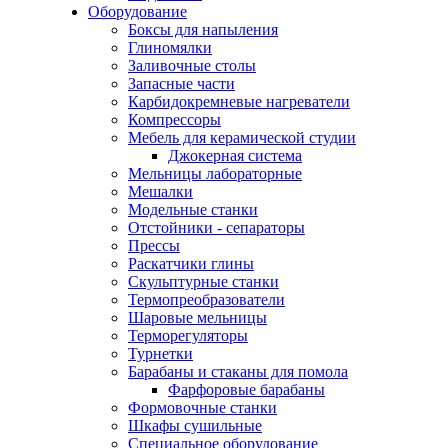
Оборудование
Боксы для напыления
Глиномялки
Заливочные столы
Запасные части
Карбидокремневые нагреватели
Компрессоры
Мебель для керамической студии
Джокерная система
Мельницы лабораторные
Мешалки
Модельные станки
Отстойники - сепараторы
Прессы
Раскатчики глины
Скульптурные станки
Термопреобразователи
Шаровые мельницы
Терморегуляторы
Турнетки
Барабаны и стаканы для помола
Фарфоровые барабаны
Формовочные станки
Шкафы сушильные
Специальное оборудование