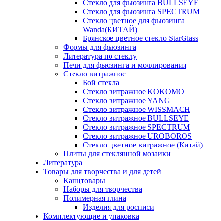
Стекло для фьюзинга BULLSEYE
Стекло для фьюзинга SPECTRUM
Стекло цветное для фьюзинга
Wanda(КИТАЙ)
Брянское цветное стекло StarGlass
Формы для фьюзинга
Литература по стеклу
Печи для фьюзинга и моллирования
Стекло витражное
Бой стекла
Стекло витражное KOKOMO
Стекло витражное YANG
Стекло витражное WISSMACH
Стекло витражное BULLSEYE
Стекло витражное SPECTRUM
Стекло витражное UROBOROS
Стекло цветное витражное (Китай)
Плиты для стеклянной мозаики
Литература
Товары для творчества и для детей
Канцтовары
Наборы для творчества
Полимерная глина
Изделия для росписи
Комплектующие и упаковка