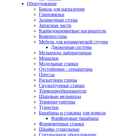
Оборудование
Боксы для напыления
Глиномялки
Заливочные столы
Запасные части
Карбидокремневые нагреватели
Компрессоры
Мебель для керамической студии
Джокерная система
Мельницы лабораторные
Мешалки
Модельные станки
Отстойники - сепараторы
Прессы
Раскатчики глины
Скульптурные станки
Термопреобразователи
Шаровые мельницы
Терморегуляторы
Турнетки
Барабаны и стаканы для помола
Фарфоровые барабаны
Формовочные станки
Шкафы сушильные
Специальное оборудование