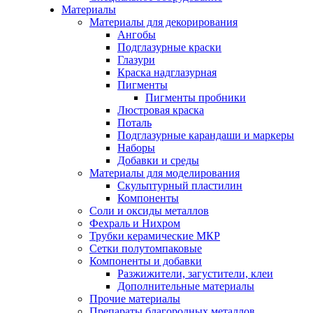
Материалы
Материалы для декорирования
Ангобы
Подглазурные краски
Глазури
Краска надглазурная
Пигменты
Пигменты пробники
Люстровая краска
Поталь
Подглазурные карандаши и маркеры
Наборы
Добавки и среды
Материалы для моделирования
Скульптурный пластилин
Компоненты
Соли и оксиды металлов
Фехраль и Нихром
Трубки керамические МКР
Сетки полутомпаковые
Компоненты и добавки
Разжижители, загустители, клеи
Дополнительные материалы
Прочие материалы
Препараты благородных металлов