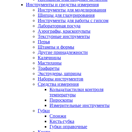
Инструменты и средства измерения
Инструменты для моделирования
Щипцы для глазурирования
Инструменты для работы с гипсом
Лабораторная посуда
Аэрографы, краскопульты
Текстурные инструменты
Перья
Штампы и формы
Другие принадлежности
Калячницы
Мастихины
Трафареты
Экструдеры, шприцы
Наборы инструментов
Средства измерения
Кольца/пастилки контроля
температуры
Пироскопы
Измерительные инструменты
Губки
Спонжи
Кисть-губка
Губки оправочные
Кисти