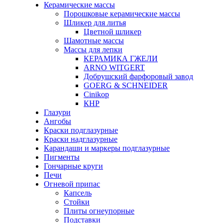
Керамические массы
Порошковые керамические массы
Шликер для литья
Цветной шликер
Шамотные массы
Массы для лепки
КЕРАМИКА ГЖЕЛИ
ARNO WITGERT
Добрушский фарфоровый завод
GOERG & SCHNEIDER
Cinikop
КНР
Глазури
Ангобы
Краски подглазурные
Краски надглазурные
Карандаши и маркеры подглазурные
Пигменты
Гончарные круги
Печи
Огневой припас
Капсель
Стойки
Плиты огнеупорные
Подставки