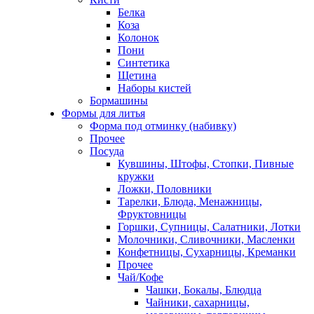
Белка
Коза
Колонок
Пони
Синтетика
Щетина
Наборы кистей
Бормашины
Формы для литья
Форма под отминку (набивку)
Прочее
Посуда
Кувшины, Штофы, Стопки, Пивные
кружки
Ложки, Половники
Тарелки, Блюда, Менажницы,
Фруктовницы
Горшки, Супницы, Салатники, Лотки
Молочники, Сливочники, Масленки
Конфетницы, Сухарницы, Креманки
Прочее
Чай/Кофе
Чашки, Бокалы, Блюдца
Чайники, сахарницы,