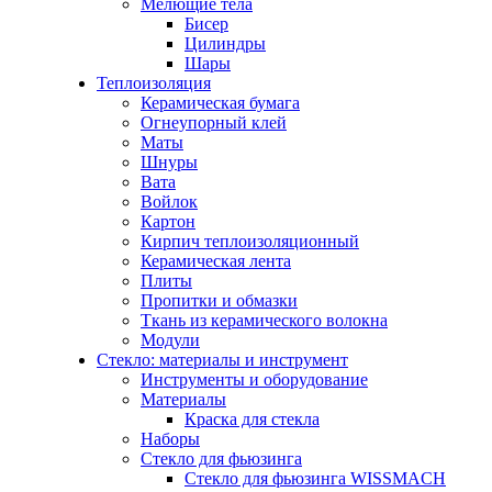
Мелющие тела
Бисер
Цилиндры
Шары
Теплоизоляция
Керамическая бумага
Огнеупорный клей
Маты
Шнуры
Вата
Войлок
Картон
Кирпич теплоизоляционный
Керамическая лента
Плиты
Пропитки и обмазки
Ткань из керамического волокна
Модули
Стекло: материалы и инструмент
Инструменты и оборудование
Материалы
Краска для стекла
Наборы
Стекло для фьюзинга
Стекло для фьюзинга WISSMACH