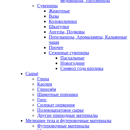
медовницы, тортовницы
Сувениры
Животные
Вазы
Колокольчики
Шкатулки
Ангелы, Подковы
Пепельницы, Аромалампы, Кальянные
чаши
Прочее
Сезонные сувениры
Пасхальные
Новогодние
Символ года кролика
Сырьё
Глина
Каолин
Глинозём
Шамотные порошки
Гипс
Силикат циркония
Полевошпатовое сырье
Другие природные материалы
Мелющие тела и футеровочные материалы
Футеровочные материалы