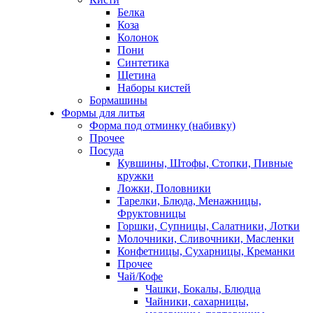
Белка
Коза
Колонок
Пони
Синтетика
Щетина
Наборы кистей
Бормашины
Формы для литья
Форма под отминку (набивку)
Прочее
Посуда
Кувшины, Штофы, Стопки, Пивные
кружки
Ложки, Половники
Тарелки, Блюда, Менажницы,
Фруктовницы
Горшки, Супницы, Салатники, Лотки
Молочники, Сливочники, Масленки
Конфетницы, Сухарницы, Креманки
Прочее
Чай/Кофе
Чашки, Бокалы, Блюдца
Чайники, сахарницы,