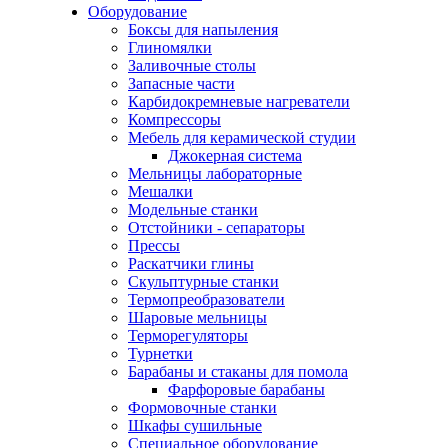
Оборудование
Боксы для напыления
Глиномялки
Заливочные столы
Запасные части
Карбидокремневые нагреватели
Компрессоры
Мебель для керамической студии
Джокерная система
Мельницы лабораторные
Мешалки
Модельные станки
Отстойники - сепараторы
Прессы
Раскатчики глины
Скульптурные станки
Термопреобразователи
Шаровые мельницы
Терморегуляторы
Турнетки
Барабаны и стаканы для помола
Фарфоровые барабаны
Формовочные станки
Шкафы сушильные
Специальное оборудование