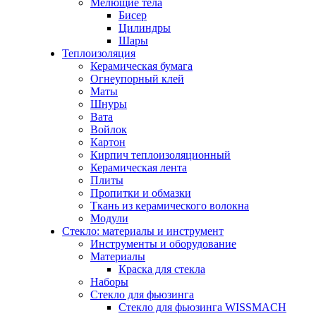
Мелющие тела
Бисер
Цилиндры
Шары
Теплоизоляция
Керамическая бумага
Огнеупорный клей
Маты
Шнуры
Вата
Войлок
Картон
Кирпич теплоизоляционный
Керамическая лента
Плиты
Пропитки и обмазки
Ткань из керамического волокна
Модули
Стекло: материалы и инструмент
Инструменты и оборудование
Материалы
Краска для стекла
Наборы
Стекло для фьюзинга
Стекло для фьюзинга WISSMACH