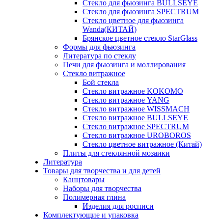
Стекло для фьюзинга BULLSEYE
Стекло для фьюзинга SPECTRUM
Стекло цветное для фьюзинга
Wanda(КИТАЙ)
Брянское цветное стекло StarGlass
Формы для фьюзинга
Литература по стеклу
Печи для фьюзинга и моллирования
Стекло витражное
Бой стекла
Стекло витражное KOKOMO
Стекло витражное YANG
Стекло витражное WISSMACH
Стекло витражное BULLSEYE
Стекло витражное SPECTRUM
Стекло витражное UROBOROS
Стекло цветное витражное (Китай)
Плиты для стеклянной мозаики
Литература
Товары для творчества и для детей
Канцтовары
Наборы для творчества
Полимерная глина
Изделия для росписи
Комплектующие и упаковка