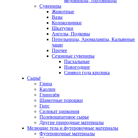
медовницы, тортовницы
Сувениры
Животные
Вазы
Колокольчики
Шкатулки
Ангелы, Подковы
Пепельницы, Аромалампы, Кальянные
чаши
Прочее
Сезонные сувениры
Пасхальные
Новогодние
Символ года кролика
Сырьё
Глина
Каолин
Глинозём
Шамотные порошки
Гипс
Силикат циркония
Полевошпатовое сырье
Другие природные материалы
Мелющие тела и футеровочные материалы
Футеровочные материалы