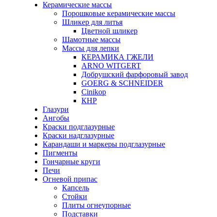
Керамические массы
Порошковые керамические массы
Шликер для литья
Цветной шликер
Шамотные массы
Массы для лепки
КЕРАМИКА ГЖЕЛИ
ARNO WITGERT
Добрушский фарфоровый завод
GOERG & SCHNEIDER
Cinikop
КНР
Глазури
Ангобы
Краски подглазурные
Краски надглазурные
Карандаши и маркеры подглазурные
Пигменты
Гончарные круги
Печи
Огневой припас
Капсель
Стойки
Плиты огнеупорные
Подставки