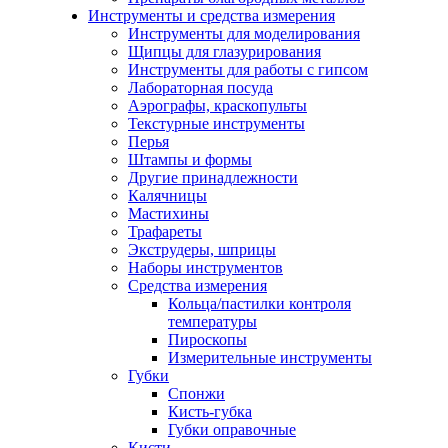
Инструменты и средства измерения
Инструменты для моделирования
Щипцы для глазурирования
Инструменты для работы с гипсом
Лабораторная посуда
Аэрографы, краскопульты
Текстурные инструменты
Перья
Штампы и формы
Другие принадлежности
Калячницы
Мастихины
Трафареты
Экструдеры, шприцы
Наборы инструментов
Средства измерения
Кольца/пастилки контроля
температуры
Пироскопы
Измерительные инструменты
Губки
Спонжи
Кисть-губка
Губки оправочные
Кисти