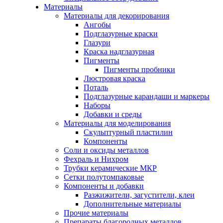
Материалы
Материалы для декорирования
Ангобы
Подглазурные краски
Глазури
Краска надглазурная
Пигменты
Пигменты пробники
Люстровая краска
Поталь
Подглазурные карандаши и маркеры
Наборы
Добавки и среды
Материалы для моделирования
Скульптурный пластилин
Компоненты
Соли и оксиды металлов
Фехраль и Нихром
Трубки керамические МКР
Сетки полутомпаковые
Компоненты и добавки
Разжижители, загустители, клеи
Дополнительные материалы
Прочие материалы
Препараты благородных металлов