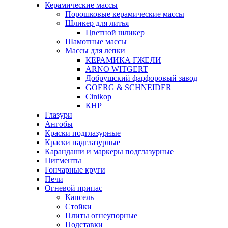
Керамические массы
Порошковые керамические массы
Шликер для литья
Цветной шликер
Шамотные массы
Массы для лепки
КЕРАМИКА ГЖЕЛИ
ARNO WITGERT
Добрушский фарфоровый завод
GOERG & SCHNEIDER
Cinikop
КНР
Глазури
Ангобы
Краски подглазурные
Краски надглазурные
Карандаши и маркеры подглазурные
Пигменты
Гончарные круги
Печи
Огневой припас
Капсель
Стойки
Плиты огнеупорные
Подставки