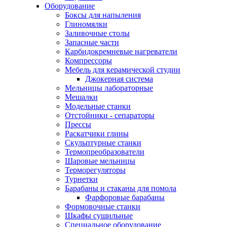
Оборудование
Боксы для напыления
Глиномялки
Заливочные столы
Запасные части
Карбидокремневые нагреватели
Компрессоры
Мебель для керамической студии
Джокерная система
Мельницы лабораторные
Мешалки
Модельные станки
Отстойники - сепараторы
Прессы
Раскатчики глины
Скульптурные станки
Термопреобразователи
Шаровые мельницы
Терморегуляторы
Турнетки
Барабаны и стаканы для помола
Фарфоровые барабаны
Формовочные станки
Шкафы сушильные
Специальное оборудование