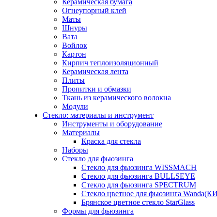
Керамическая бумага
Огнеупорный клей
Маты
Шнуры
Вата
Войлок
Картон
Кирпич теплоизоляционный
Керамическая лента
Плиты
Пропитки и обмазки
Ткань из керамического волокна
Модули
Стекло: материалы и инструмент
Инструменты и оборудование
Материалы
Краска для стекла
Наборы
Стекло для фьюзинга
Стекло для фьюзинга WISSMACH
Стекло для фьюзинга BULLSEYE
Стекло для фьюзинга SPECTRUM
Стекло цветное для фьюзинга Wanda(К
Брянское цветное стекло StarGlass
Формы для фьюзинга