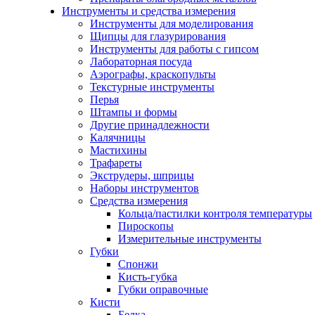
Инструменты и средства измерения
Инструменты для моделирования
Щипцы для глазурирования
Инструменты для работы с гипсом
Лабораторная посуда
Аэрографы, краскопульты
Текстурные инструменты
Перья
Штампы и формы
Другие принадлежности
Калячницы
Мастихины
Трафареты
Экструдеры, шприцы
Наборы инструментов
Средства измерения
Кольца/пастилки контроля температуры
Пироскопы
Измерительные инструменты
Губки
Спонжи
Кисть-губка
Губки оправочные
Кисти
Белка