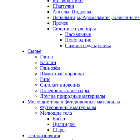
Колокольчики
Шкатулки
Ангелы, Подковы
Пепельницы, Аромалампы, Кальянные 
Прочее
Сезонные сувениры
Пасхальные
Новогодние
Символ года кролика
Сырьё
Глина
Каолин
Глинозём
Шамотные порошки
Гипс
Силикат циркония
Полевошпатовое сырье
Другие природные материалы
Мелющие тела и футеровочные материалы
Футеровочные материалы
Мелющие тела
Бисер
Цилиндры
Шары
Теплоизоляция