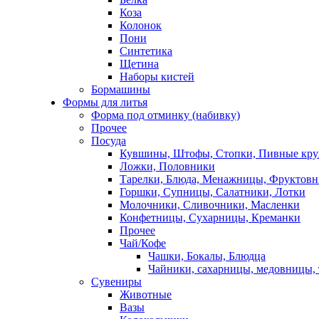
Коза
Колонок
Пони
Синтетика
Щетина
Наборы кистей
Бормашины
Формы для литья
Форма под отминку (набивку)
Прочее
Посуда
Кувшины, Штофы, Стопки, Пивные кр
Ложки, Половники
Тарелки, Блюда, Менажницы, Фруктов
Горшки, Супницы, Салатники, Лотки
Молочники, Сливочники, Масленки
Конфетницы, Сухарницы, Креманки
Прочее
Чай/Кофе
Чашки, Бокалы, Блюдца
Чайники, сахарницы, медовницы,
Сувениры
Животные
Вазы