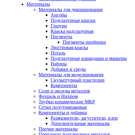
Материалы
Материалы для декорирования
Ангобы
Подглазурные краски
Глазури
Краска надглазурная
Пигменты
Пигменты пробники
Люстровая краска
Поталь
Подглазурные карандаши и маркеры
Наборы
Добавки и среды
Материалы для моделирования
Скульптурный пластилин
Компоненты
Соли и оксиды металлов
Фехраль и Нихром
Трубки керамические МКР
Сетки полутомпаковые
Компоненты и добавки
Разжижители, загустители, клеи
Дополнительные материалы
Прочие материалы
Препараты благородных металлов