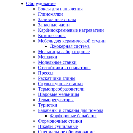
Оборудование
Боксы для напыления
Глиномялки
Заливочные столы
Запасные части
Карбидокремневые нагреватели
Компрессоры
Мебель для керамической студии
Джокерная система
Мельницы лабораторные
Мешалки
Модельные станки
Отстойники - сепараторы
Прессы
Раскатчики глины
Скульптурные станки
Термопреобразователи
Шаровые мельницы
Терморегуляторы
Турнетки
Барабаны и стаканы для помола
Фарфоровые барабаны
Формовочные станки
Шкафы сушильные
Специальное оборудование