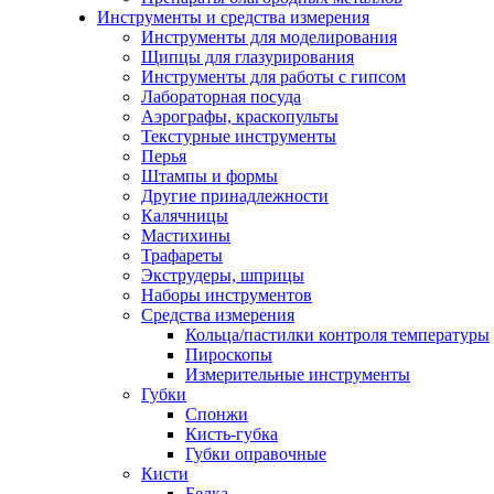
Инструменты и средства измерения
Инструменты для моделирования
Щипцы для глазурирования
Инструменты для работы с гипсом
Лабораторная посуда
Аэрографы, краскопульты
Текстурные инструменты
Перья
Штампы и формы
Другие принадлежности
Калячницы
Мастихины
Трафареты
Экструдеры, шприцы
Наборы инструментов
Средства измерения
Кольца/пастилки контроля температуры
Пироскопы
Измерительные инструменты
Губки
Спонжи
Кисть-губка
Губки оправочные
Кисти
Белка