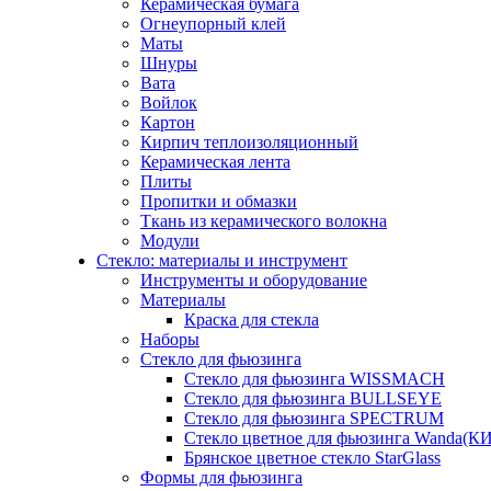
Керамическая бумага
Огнеупорный клей
Маты
Шнуры
Вата
Войлок
Картон
Кирпич теплоизоляционный
Керамическая лента
Плиты
Пропитки и обмазки
Ткань из керамического волокна
Модули
Стекло: материалы и инструмент
Инструменты и оборудование
Материалы
Краска для стекла
Наборы
Стекло для фьюзинга
Стекло для фьюзинга WISSMACH
Стекло для фьюзинга BULLSEYE
Стекло для фьюзинга SPECTRUM
Стекло цветное для фьюзинга Wanda(К
Брянское цветное стекло StarGlass
Формы для фьюзинга