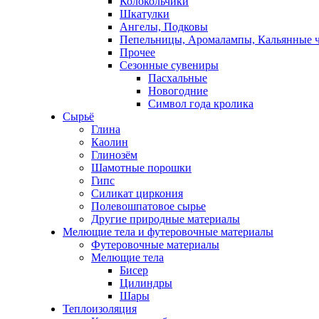
Колокольчики
Шкатулки
Ангелы, Подковы
Пепельницы, Аромалампы, Кальянные 
Прочее
Сезонные сувениры
Пасхальные
Новогодние
Символ года кролика
Сырьё
Глина
Каолин
Глинозём
Шамотные порошки
Гипс
Силикат циркония
Полевошпатовое сырье
Другие природные материалы
Мелющие тела и футеровочные материалы
Футеровочные материалы
Мелющие тела
Бисер
Цилиндры
Шары
Теплоизоляция