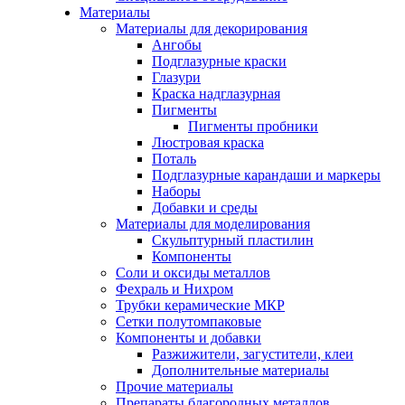
Материалы
Материалы для декорирования
Ангобы
Подглазурные краски
Глазури
Краска надглазурная
Пигменты
Пигменты пробники
Люстровая краска
Поталь
Подглазурные карандаши и маркеры
Наборы
Добавки и среды
Материалы для моделирования
Скульптурный пластилин
Компоненты
Соли и оксиды металлов
Фехраль и Нихром
Трубки керамические МКР
Сетки полутомпаковые
Компоненты и добавки
Разжижители, загустители, клеи
Дополнительные материалы
Прочие материалы
Препараты благородных металлов