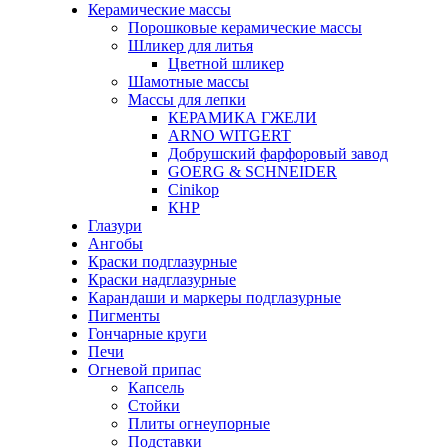
Керамические массы
Порошковые керамические массы
Шликер для литья
Цветной шликер
Шамотные массы
Массы для лепки
КЕРАМИКА ГЖЕЛИ
ARNO WITGERT
Добрушский фарфоровый завод
GOERG & SCHNEIDER
Cinikop
КНР
Глазури
Ангобы
Краски подглазурные
Краски надглазурные
Карандаши и маркеры подглазурные
Пигменты
Гончарные круги
Печи
Огневой припас
Капсель
Стойки
Плиты огнеупорные
Подставки