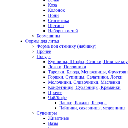
Коза
Колонок
Пони
Синтетика
Щетина
Наборы кистей
Бормашины
Формы для литья
Форма под отминку (набивку)
Прочее
Посуда
Кувшины, Штофы, Стопки, Пивные кр
Ложки, Половники
Тарелки, Блюда, Менажницы, Фруктов
Горшки, Супницы, Салатники, Лотки
Молочники, Сливочники, Масленки
Конфетницы, Сухарницы, Креманки
Прочее
Чай/Кофе
Чашки, Бокалы, Блюдца
Чайники, сахарницы, медовницы,
Сувениры
Животные
Вазы