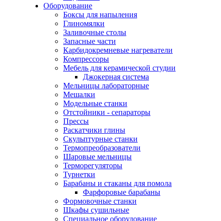
Оборудование
Боксы для напыления
Глиномялки
Заливочные столы
Запасные части
Карбидокремневые нагреватели
Компрессоры
Мебель для керамической студии
Джокерная система
Мельницы лабораторные
Мешалки
Модельные станки
Отстойники - сепараторы
Прессы
Раскатчики глины
Скульптурные станки
Термопреобразователи
Шаровые мельницы
Терморегуляторы
Турнетки
Барабаны и стаканы для помола
Фарфоровые барабаны
Формовочные станки
Шкафы сушильные
Специальное оборудование