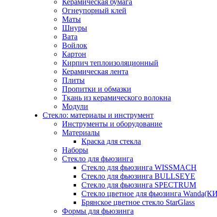
Керамическая бумага
Огнеупорный клей
Маты
Шнуры
Вата
Войлок
Картон
Кирпич теплоизоляционный
Керамическая лента
Плиты
Пропитки и обмазки
Ткань из керамического волокна
Модули
Стекло: материалы и инструмент
Инструменты и оборудование
Материалы
Краска для стекла
Наборы
Стекло для фьюзинга
Стекло для фьюзинга WISSMACH
Стекло для фьюзинга BULLSEYE
Стекло для фьюзинга SPECTRUM
Стекло цветное для фьюзинга Wanda(К
Брянское цветное стекло StarGlass
Формы для фьюзинга