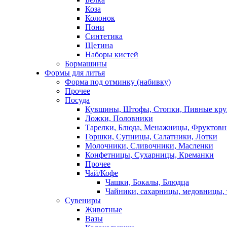
Коза
Колонок
Пони
Синтетика
Щетина
Наборы кистей
Бормашины
Формы для литья
Форма под отминку (набивку)
Прочее
Посуда
Кувшины, Штофы, Стопки, Пивные кр
Ложки, Половники
Тарелки, Блюда, Менажницы, Фруктов
Горшки, Супницы, Салатники, Лотки
Молочники, Сливочники, Масленки
Конфетницы, Сухарницы, Креманки
Прочее
Чай/Кофе
Чашки, Бокалы, Блюдца
Чайники, сахарницы, медовницы,
Сувениры
Животные
Вазы