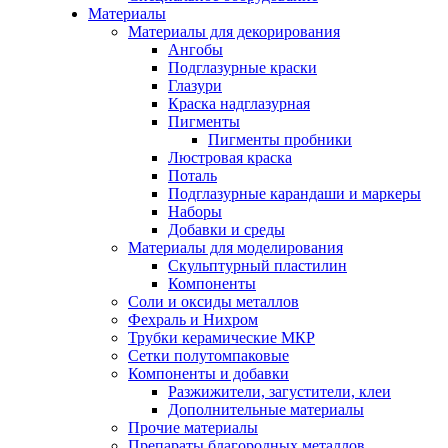
Материалы
Материалы для декорирования
Ангобы
Подглазурные краски
Глазури
Краска надглазурная
Пигменты
Пигменты пробники
Люстровая краска
Поталь
Подглазурные карандаши и маркеры
Наборы
Добавки и среды
Материалы для моделирования
Скульптурный пластилин
Компоненты
Соли и оксиды металлов
Фехраль и Нихром
Трубки керамические МКР
Сетки полутомпаковые
Компоненты и добавки
Разжижители, загустители, клеи
Дополнительные материалы
Прочие материалы
Препараты благородных металлов