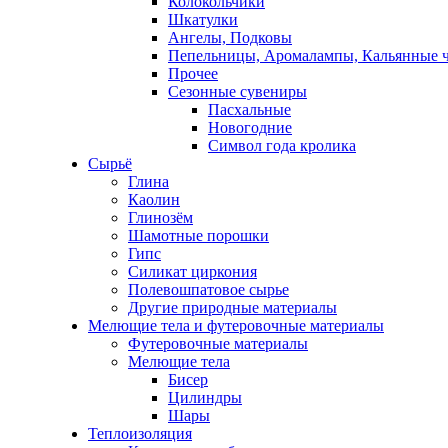
Колокольчики
Шкатулки
Ангелы, Подковы
Пепельницы, Аромалампы, Кальянные 
Прочее
Сезонные сувениры
Пасхальные
Новогодние
Символ года кролика
Сырьё
Глина
Каолин
Глинозём
Шамотные порошки
Гипс
Силикат циркония
Полевошпатовое сырье
Другие природные материалы
Мелющие тела и футеровочные материалы
Футеровочные материалы
Мелющие тела
Бисер
Цилиндры
Шары
Теплоизоляция