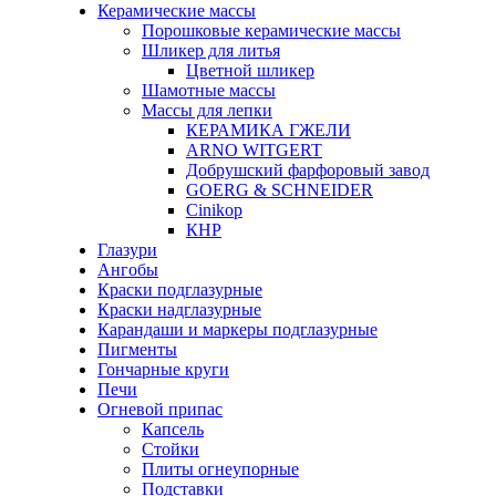
Керамические массы
Порошковые керамические массы
Шликер для литья
Цветной шликер
Шамотные массы
Массы для лепки
КЕРАМИКА ГЖЕЛИ
ARNO WITGERT
Добрушский фарфоровый завод
GOERG & SCHNEIDER
Cinikop
КНР
Глазури
Ангобы
Краски подглазурные
Краски надглазурные
Карандаши и маркеры подглазурные
Пигменты
Гончарные круги
Печи
Огневой припас
Капсель
Стойки
Плиты огнеупорные
Подставки