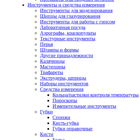
Инструменты и средства измерения
Инструменты для моделирования
Щипцы для глазурирования
Инструменты для работы с гипсом
Лабораторная посуда
Аэрографы, краскопульты
Текстурные инструменты
Перья
Штампы и формы
Другие принадлежности
Калячницы
Мастихины
Трафареты
Экструдеры, шприцы
Наборы инструментов
Средства измерения
Кольца/пастилки контроля температуры
Пироскопы
Измерительные инструменты
Губки
Спонжи
Кисть-губка
Губки оправочные
Кисти
Белка