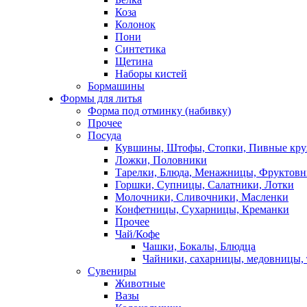
Коза
Колонок
Пони
Синтетика
Щетина
Наборы кистей
Бормашины
Формы для литья
Форма под отминку (набивку)
Прочее
Посуда
Кувшины, Штофы, Стопки, Пивные кр
Ложки, Половники
Тарелки, Блюда, Менажницы, Фруктов
Горшки, Супницы, Салатники, Лотки
Молочники, Сливочники, Масленки
Конфетницы, Сухарницы, Креманки
Прочее
Чай/Кофе
Чашки, Бокалы, Блюдца
Чайники, сахарницы, медовницы,
Сувениры
Животные
Вазы