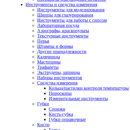
Инструменты и средства измерения
Инструменты для моделирования
Щипцы для глазурирования
Инструменты для работы с гипсом
Лабораторная посуда
Аэрографы, краскопульты
Текстурные инструменты
Перья
Штампы и формы
Другие принадлежности
Калячницы
Мастихины
Трафареты
Экструдеры, шприцы
Наборы инструментов
Средства измерения
Кольца/пастилки контроля температуры
Пироскопы
Измерительные инструменты
Губки
Спонжи
Кисть-губка
Губки оправочные
Кисти
Белка