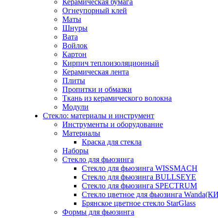
Керамическая бумага
Огнеупорный клей
Маты
Шнуры
Вата
Войлок
Картон
Кирпич теплоизоляционный
Керамическая лента
Плиты
Пропитки и обмазки
Ткань из керамического волокна
Модули
Стекло: материалы и инструмент
Инструменты и оборудование
Материалы
Краска для стекла
Наборы
Стекло для фьюзинга
Стекло для фьюзинга WISSMACH
Стекло для фьюзинга BULLSEYE
Стекло для фьюзинга SPECTRUM
Стекло цветное для фьюзинга Wanda(К
Брянское цветное стекло StarGlass
Формы для фьюзинга