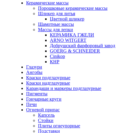
Керамические массы
Порошковые керамические массы
Шликер для литья
Цветной шликер
Шамотные массы
Массы для лепки
КЕРАМИКА ГЖЕЛИ
ARNO WITGERT
Добрушский фарфоровый завод
GOERG & SCHNEIDER
Cinikop
КНР
Глазури
Ангобы
Краски подглазурные
Краски надглазурные
Карандаши и маркеры подглазурные
Пигменты
Гончарные круги
Печи
Огневой припас
Капсель
Стойки
Плиты огнеупорные
Подставки