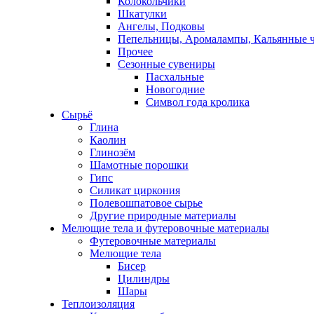
Колокольчики
Шкатулки
Ангелы, Подковы
Пепельницы, Аромалампы, Кальянные 
Прочее
Сезонные сувениры
Пасхальные
Новогодние
Символ года кролика
Сырьё
Глина
Каолин
Глинозём
Шамотные порошки
Гипс
Силикат циркония
Полевошпатовое сырье
Другие природные материалы
Мелющие тела и футеровочные материалы
Футеровочные материалы
Мелющие тела
Бисер
Цилиндры
Шары
Теплоизоляция