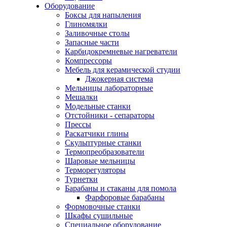
Оборудование
Боксы для напыления
Глиномялки
Заливочные столы
Запасные части
Карбидокремневые нагреватели
Компрессоры
Мебель для керамической студии
Джокерная система
Мельницы лабораторные
Мешалки
Модельные станки
Отстойники - сепараторы
Прессы
Раскатчики глины
Скульптурные станки
Термопреобразователи
Шаровые мельницы
Терморегуляторы
Турнетки
Барабаны и стаканы для помола
Фарфоровые барабаны
Формовочные станки
Шкафы сушильные
Специальное оборудование