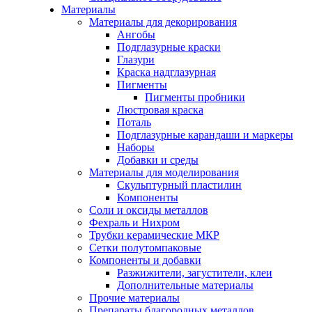
Материалы
Материалы для декорирования
Ангобы
Подглазурные краски
Глазури
Краска надглазурная
Пигменты
Пигменты пробники
Люстровая краска
Поталь
Подглазурные карандаши и маркеры
Наборы
Добавки и среды
Материалы для моделирования
Скульптурный пластилин
Компоненты
Соли и оксиды металлов
Фехраль и Нихром
Трубки керамические МКР
Сетки полутомпаковые
Компоненты и добавки
Разжижители, загустители, клеи
Дополнительные материалы
Прочие материалы
Препараты благородных металлов