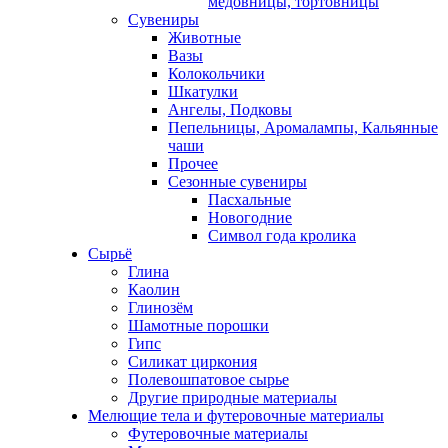
медовницы, тортовницы
Сувениры
Животные
Вазы
Колокольчики
Шкатулки
Ангелы, Подковы
Пепельницы, Аромалампы, Кальянные
чаши
Прочее
Сезонные сувениры
Пасхальные
Новогодние
Символ года кролика
Сырьё
Глина
Каолин
Глинозём
Шамотные порошки
Гипс
Силикат циркония
Полевошпатовое сырье
Другие природные материалы
Мелющие тела и футеровочные материалы
Футеровочные материалы