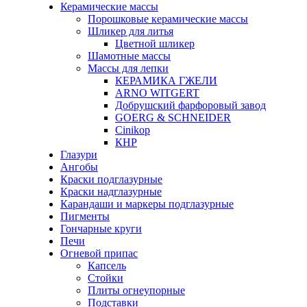
Керамические массы
Порошковые керамические массы
Шликер для литья
Цветной шликер
Шамотные массы
Массы для лепки
КЕРАМИКА ГЖЕЛИ
ARNO WITGERT
Добрушский фарфоровый завод
GOERG & SCHNEIDER
Cinikop
КНР
Глазури
Ангобы
Краски подглазурные
Краски надглазурные
Карандаши и маркеры подглазурные
Пигменты
Гончарные круги
Печи
Огневой припас
Капсель
Стойки
Плиты огнеупорные
Подставки