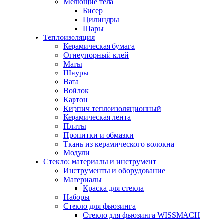
Мелющие тела
Бисер
Цилиндры
Шары
Теплоизоляция
Керамическая бумага
Огнеупорный клей
Маты
Шнуры
Вата
Войлок
Картон
Кирпич теплоизоляционный
Керамическая лента
Плиты
Пропитки и обмазки
Ткань из керамического волокна
Модули
Стекло: материалы и инструмент
Инструменты и оборудование
Материалы
Краска для стекла
Наборы
Стекло для фьюзинга
Стекло для фьюзинга WISSMACH