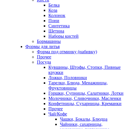
Белка
Коза
Колонок
Пони
Синтетика
Щетина
Наборы кистей
Бормашины
Формы для литья
Форма под отминку (набивку)
Прочее
Посуда
Кувшины, Штофы, Стопки, Пивные
кружки
Ложки, Половники
Тарелки, Блюда, Менажницы,
Фруктовницы
Горшки, Супницы, Салатники, Лотки
Молочники, Сливочники, Масленки
Конфетницы, Сухарницы, Креманки
Прочее
Чай/Кофе
Чашки, Бокалы, Блюдца
Чайники, сахарницы,