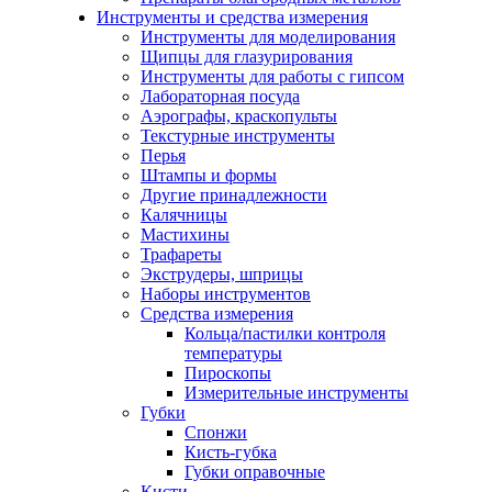
Инструменты и средства измерения
Инструменты для моделирования
Щипцы для глазурирования
Инструменты для работы с гипсом
Лабораторная посуда
Аэрографы, краскопульты
Текстурные инструменты
Перья
Штампы и формы
Другие принадлежности
Калячницы
Мастихины
Трафареты
Экструдеры, шприцы
Наборы инструментов
Средства измерения
Кольца/пастилки контроля
температуры
Пироскопы
Измерительные инструменты
Губки
Спонжи
Кисть-губка
Губки оправочные
Кисти