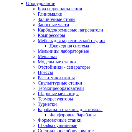
Оборудование
Боксы для напыления
Глиномялки
Заливочные столы
Запасные части
Карбидокремневые нагреватели
Компрессоры
Мебель для керамической студии
Джокерная система
Мельницы лабораторные
Мешалки
Модельные станки
Отстойники - сепараторы
Прессы
Раскатчики глины
Скульптурные станки
Термопреобразователи
Шаровые мельницы
Терморегуляторы
Турнетки
Барабаны и стаканы для помола
Фарфоровые барабаны
Формовочные станки
Шкафы сушильные
Специальное оборудование