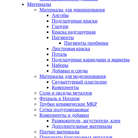
Материалы
Материалы для декорирования
Ангобы
Подглазурные краски
Глазури
Краска надглазурная
Пигменты
Пигменты пробники
Люстровая краска
Поталь
Подглазурные карандаши и маркеры
Наборы
Добавки и среды
Материалы для моделирования
Скульптурный пластилин
Компоненты
Соли и оксиды металлов
Фехраль и Нихром
Трубки керамические МКР
Сетки полутомпаковые
Компоненты и добавки
Разжижители, загустители, клеи
Дополнительные материалы
Прочие материалы
Препараты благородных металлов