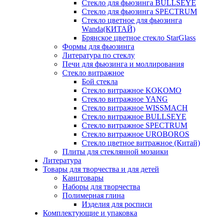
Стекло для фьюзинга BULLSEYE
Стекло для фьюзинга SPECTRUM
Стекло цветное для фьюзинга
Wanda(КИТАЙ)
Брянское цветное стекло StarGlass
Формы для фьюзинга
Литература по стеклу
Печи для фьюзинга и моллирования
Стекло витражное
Бой стекла
Стекло витражное KOKOMO
Стекло витражное YANG
Стекло витражное WISSMACH
Стекло витражное BULLSEYE
Стекло витражное SPECTRUM
Стекло витражное UROBOROS
Стекло цветное витражное (Китай)
Плиты для стеклянной мозаики
Литература
Товары для творчества и для детей
Канцтовары
Наборы для творчества
Полимерная глина
Изделия для росписи
Комплектующие и упаковка