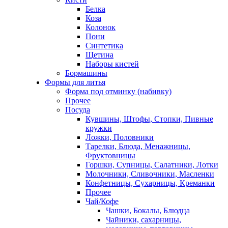
Белка
Коза
Колонок
Пони
Синтетика
Щетина
Наборы кистей
Бормашины
Формы для литья
Форма под отминку (набивку)
Прочее
Посуда
Кувшины, Штофы, Стопки, Пивные
кружки
Ложки, Половники
Тарелки, Блюда, Менажницы,
Фруктовницы
Горшки, Супницы, Салатники, Лотки
Молочники, Сливочники, Масленки
Конфетницы, Сухарницы, Креманки
Прочее
Чай/Кофе
Чашки, Бокалы, Блюдца
Чайники, сахарницы,