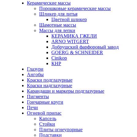
Керамические массы
Порошковые керамические массы
Шликер для литья
Цветной шликер
Шамотные массы
Массы для лепки
КЕРАМИКА ГЖЕЛИ
ARNO WITGERT
Добрушский фарфоровый завод
GOERG & SCHNEIDER
Cinikop
КНР
Глазури
Ангобы
Краски подглазурные
Краски надглазурные
Карандаши и маркеры подглазурные
Пигменты
Гончарные круги
Печи
Огневой припас
Капсель
Стойки
Плиты огнеупорные
Подставки