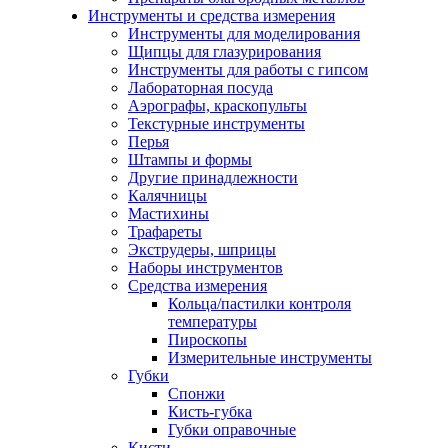
Инструменты и средства измерения
Инструменты для моделирования
Щипцы для глазурирования
Инструменты для работы с гипсом
Лабораторная посуда
Аэрографы, краскопульты
Текстурные инструменты
Перья
Штампы и формы
Другие принадлежности
Калячницы
Мастихины
Трафареты
Экструдеры, шприцы
Наборы инструментов
Средства измерения
Кольца/пастилки контроля
температуры
Пироскопы
Измерительные инструменты
Губки
Спонжи
Кисть-губка
Губки оправочные
Кисти