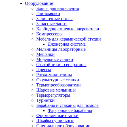
Оборудование
Боксы для напыления
Глиномялки
Заливочные столы
Запасные части
Карбидокремневые нагреватели
Компрессоры
Мебель для керамической студии
Джокерная система
Мельницы лабораторные
Мешалки
Модельные станки
Отстойники - сепараторы
Прессы
Раскатчики глины
Скульптурные станки
Термопреобразователи
Шаровые мельницы
Терморегуляторы
Турнетки
Барабаны и стаканы для помола
Фарфоровые барабаны
Формовочные станки
Шкафы сушильные
Специальное оборудование