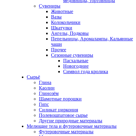
медовницы, тортовницы
Сувениры
Животные
Вазы
Колокольчики
Шкатулки
Ангелы, Подковы
Пепельницы, Аромалампы, Кальянные
чаши
Прочее
Сезонные сувениры
Пасхальные
Новогодние
Символ года кролика
Сырьё
Глина
Каолин
Глинозём
Шамотные порошки
Гипс
Силикат циркония
Полевошпатовое сырье
Другие природные материалы
Мелющие тела и футеровочные материалы
Футеровочные материалы