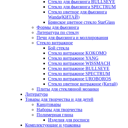
Стекло для фьюзинга BULLSEYE
Стекло для фьюзинга SPECTRUM
Стекло цветное для фьюзинга
Wanda(КИТАЙ)
Брянское цветное стекло StarGlass
Формы для фьюзинга
Литература по стеклу
Печи для фьюзинга и моллирования
Стекло витражное
Бой стекла
Стекло витражное KOKOMO
Стекло витражное YANG
Стекло витражное WISSMACH
Стекло витражное BULLSEYE
Стекло витражное SPECTRUM
Стекло витражное UROBOROS
Стекло цветное витражное (Китай)
Плиты для стеклянной мозаики
Литература
Товары для творчества и для детей
Канцтовары
Наборы для творчества
Полимерная глина
Изделия для росписи
Комплектующие и упаковка