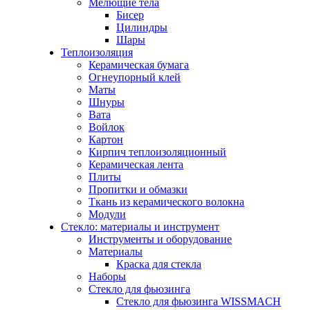
Мелющие тела
Бисер
Цилиндры
Шары
Теплоизоляция
Керамическая бумага
Огнеупорный клей
Маты
Шнуры
Вата
Войлок
Картон
Кирпич теплоизоляционный
Керамическая лента
Плиты
Пропитки и обмазки
Ткань из керамического волокна
Модули
Стекло: материалы и инструмент
Инструменты и оборудование
Материалы
Краска для стекла
Наборы
Стекло для фьюзинга
Стекло для фьюзинга WISSMACH