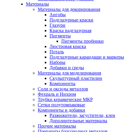
Материалы
Материалы для декорирования
Ангобы
Подглазурные краски
Глазури
Краска надглазурная
Пигменты
Пигменты пробники
Люстровая краска
Поталь
Подглазурные карандаши и маркеры
Наборы
Добавки и среды
Материалы для моделирования
Скульптурный пластилин
Компоненты
Соли и оксиды металлов
Фехраль и Нихром
Трубки керамические МКР
Сетки полутомпаковые
Компоненты и добавки
Разжижители, загустители, клеи
Дополнительные материалы
Прочие материалы
Препараты благородных металлов