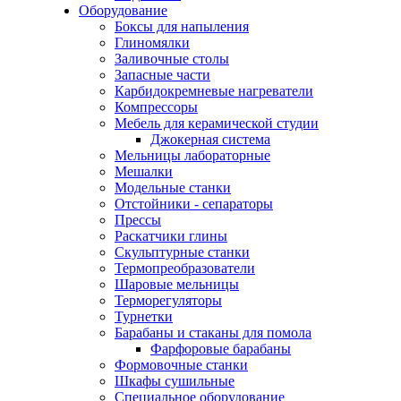
Оборудование
Боксы для напыления
Глиномялки
Заливочные столы
Запасные части
Карбидокремневые нагреватели
Компрессоры
Мебель для керамической студии
Джокерная система
Мельницы лабораторные
Мешалки
Модельные станки
Отстойники - сепараторы
Прессы
Раскатчики глины
Скульптурные станки
Термопреобразователи
Шаровые мельницы
Терморегуляторы
Турнетки
Барабаны и стаканы для помола
Фарфоровые барабаны
Формовочные станки
Шкафы сушильные
Специальное оборудование