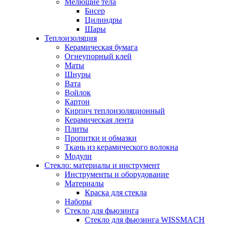
Мелющие тела
Бисер
Цилиндры
Шары
Теплоизоляция
Керамическая бумага
Огнеупорный клей
Маты
Шнуры
Вата
Войлок
Картон
Кирпич теплоизоляционный
Керамическая лента
Плиты
Пропитки и обмазки
Ткань из керамического волокна
Модули
Стекло: материалы и инструмент
Инструменты и оборудование
Материалы
Краска для стекла
Наборы
Стекло для фьюзинга
Стекло для фьюзинга WISSMACH