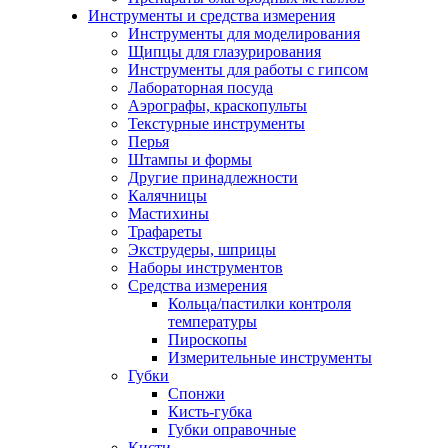
Инструменты и средства измерения
Инструменты для моделирования
Щипцы для глазурирования
Инструменты для работы с гипсом
Лабораторная посуда
Аэрографы, краскопульты
Текстурные инструменты
Перья
Штампы и формы
Другие принадлежности
Калячницы
Мастихины
Трафареты
Экструдеры, шприцы
Наборы инструментов
Средства измерения
Кольца/пастилки контроля
температуры
Пироскопы
Измерительные инструменты
Губки
Спонжи
Кисть-губка
Губки оправочные
Кисти