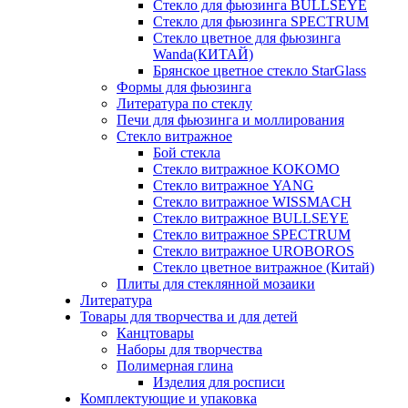
Стекло для фьюзинга BULLSEYE
Стекло для фьюзинга SPECTRUM
Стекло цветное для фьюзинга
Wanda(КИТАЙ)
Брянское цветное стекло StarGlass
Формы для фьюзинга
Литература по стеклу
Печи для фьюзинга и моллирования
Стекло витражное
Бой стекла
Стекло витражное KOKOMO
Стекло витражное YANG
Стекло витражное WISSMACH
Стекло витражное BULLSEYE
Стекло витражное SPECTRUM
Стекло витражное UROBOROS
Стекло цветное витражное (Китай)
Плиты для стеклянной мозаики
Литература
Товары для творчества и для детей
Канцтовары
Наборы для творчества
Полимерная глина
Изделия для росписи
Комплектующие и упаковка