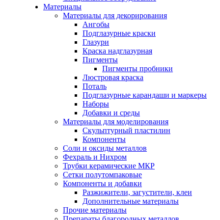
Материалы
Материалы для декорирования
Ангобы
Подглазурные краски
Глазури
Краска надглазурная
Пигменты
Пигменты пробники
Люстровая краска
Поталь
Подглазурные карандаши и маркеры
Наборы
Добавки и среды
Материалы для моделирования
Скульптурный пластилин
Компоненты
Соли и оксиды металлов
Фехраль и Нихром
Трубки керамические МКР
Сетки полутомпаковые
Компоненты и добавки
Разжижители, загустители, клеи
Дополнительные материалы
Прочие материалы
Препараты благородных металлов