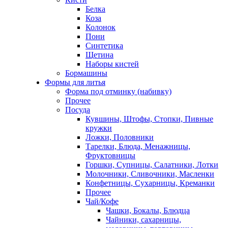
Белка
Коза
Колонок
Пони
Синтетика
Щетина
Наборы кистей
Бормашины
Формы для литья
Форма под отминку (набивку)
Прочее
Посуда
Кувшины, Штофы, Стопки, Пивные
кружки
Ложки, Половники
Тарелки, Блюда, Менажницы,
Фруктовницы
Горшки, Супницы, Салатники, Лотки
Молочники, Сливочники, Масленки
Конфетницы, Сухарницы, Креманки
Прочее
Чай/Кофе
Чашки, Бокалы, Блюдца
Чайники, сахарницы,