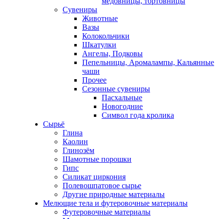
медовницы, тортовницы
Сувениры
Животные
Вазы
Колокольчики
Шкатулки
Ангелы, Подковы
Пепельницы, Аромалампы, Кальянные
чаши
Прочее
Сезонные сувениры
Пасхальные
Новогодние
Символ года кролика
Сырьё
Глина
Каолин
Глинозём
Шамотные порошки
Гипс
Силикат циркония
Полевошпатовое сырье
Другие природные материалы
Мелющие тела и футеровочные материалы
Футеровочные материалы