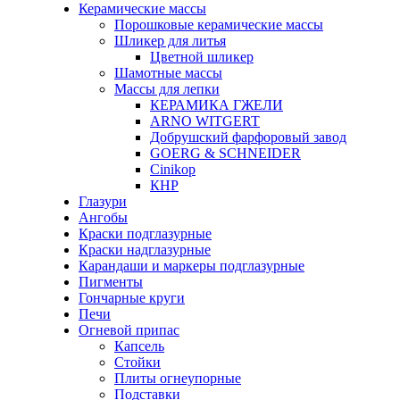
Керамические массы
Порошковые керамические массы
Шликер для литья
Цветной шликер
Шамотные массы
Массы для лепки
КЕРАМИКА ГЖЕЛИ
ARNO WITGERT
Добрушский фарфоровый завод
GOERG & SCHNEIDER
Cinikop
КНР
Глазури
Ангобы
Краски подглазурные
Краски надглазурные
Карандаши и маркеры подглазурные
Пигменты
Гончарные круги
Печи
Огневой припас
Капсель
Стойки
Плиты огнеупорные
Подставки