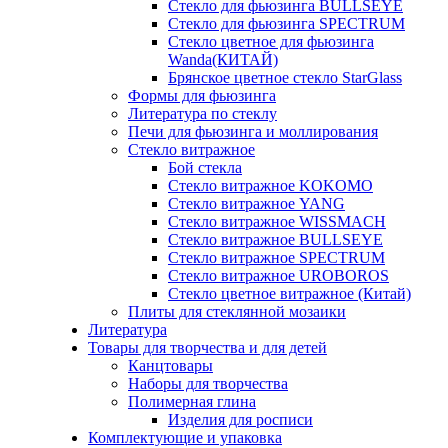
Стекло для фьюзинга BULLSEYE
Стекло для фьюзинга SPECTRUM
Стекло цветное для фьюзинга
Wanda(КИТАЙ)
Брянское цветное стекло StarGlass
Формы для фьюзинга
Литература по стеклу
Печи для фьюзинга и моллирования
Стекло витражное
Бой стекла
Стекло витражное KOKOMO
Стекло витражное YANG
Стекло витражное WISSMACH
Стекло витражное BULLSEYE
Стекло витражное SPECTRUM
Стекло витражное UROBOROS
Стекло цветное витражное (Китай)
Плиты для стеклянной мозаики
Литература
Товары для творчества и для детей
Канцтовары
Наборы для творчества
Полимерная глина
Изделия для росписи
Комплектующие и упаковка