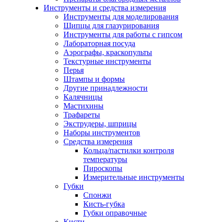
Инструменты и средства измерения
Инструменты для моделирования
Щипцы для глазурирования
Инструменты для работы с гипсом
Лабораторная посуда
Аэрографы, краскопульты
Текстурные инструменты
Перья
Штампы и формы
Другие принадлежности
Калячницы
Мастихины
Трафареты
Экструдеры, шприцы
Наборы инструментов
Средства измерения
Кольца/пастилки контроля
температуры
Пироскопы
Измерительные инструменты
Губки
Спонжи
Кисть-губка
Губки оправочные
Кисти