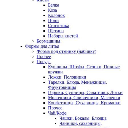
Белка
Коза
Колонок
Пони
Синтетика
Щетина
Наборы кистей
Бормашины
Формы для литья
Форма под отминку (набивку)
Прочее
Посуда
Кувшины, Штофы, Стопки, Пивные
кружки
Ложки, Половники
Тарелки, Блюда, Менажницы,
Фруктовницы
Горшки, Супницы, Салатники, Лотки
Молочники, Сливочники, Масленки
Конфетницы, Сухарницы, Креманки
Прочее
Чай/Кофе
Чашки, Бокалы, Блюдца
Чайники, сахарницы,