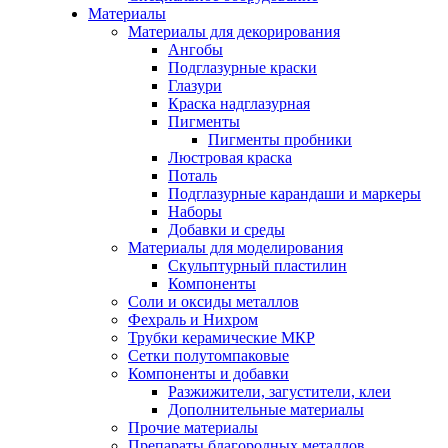
Материалы
Материалы для декорирования
Ангобы
Подглазурные краски
Глазури
Краска надглазурная
Пигменты
Пигменты пробники
Люстровая краска
Поталь
Подглазурные карандаши и маркеры
Наборы
Добавки и среды
Материалы для моделирования
Скульптурный пластилин
Компоненты
Соли и оксиды металлов
Фехраль и Нихром
Трубки керамические МКР
Сетки полутомпаковые
Компоненты и добавки
Разжижители, загустители, клеи
Дополнительные материалы
Прочие материалы
Препараты благородных металлов