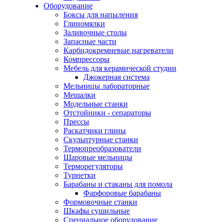
Оборудование
Боксы для напыления
Глиномялки
Заливочные столы
Запасные части
Карбидокремневые нагреватели
Компрессоры
Мебель для керамической студии
Джокерная система
Мельницы лабораторные
Мешалки
Модельные станки
Отстойники - сепараторы
Прессы
Раскатчики глины
Скульптурные станки
Термопреобразователи
Шаровые мельницы
Терморегуляторы
Турнетки
Барабаны и стаканы для помола
Фарфоровые барабаны
Формовочные станки
Шкафы сушильные
Специальное оборудование