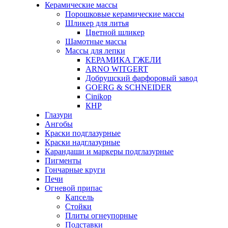
Керамические массы
Порошковые керамические массы
Шликер для литья
Цветной шликер
Шамотные массы
Массы для лепки
КЕРАМИКА ГЖЕЛИ
ARNO WITGERT
Добрушский фарфоровый завод
GOERG & SCHNEIDER
Cinikop
КНР
Глазури
Ангобы
Краски подглазурные
Краски надглазурные
Карандаши и маркеры подглазурные
Пигменты
Гончарные круги
Печи
Огневой припас
Капсель
Стойки
Плиты огнеупорные
Подставки