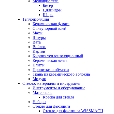
Мелющие тела
Бисер
Цилиндры
Шары
Теплоизоляция
Керамическая бумага
Огнеупорный клей
Маты
Шнуры
Вата
Войлок
Картон
Кирпич теплоизоляционный
Керамическая лента
Плиты
Пропитки и обмазки
Ткань из керамического волокна
Модули
Стекло: материалы и инструмент
Инструменты и оборудование
Материалы
Краска для стекла
Наборы
Стекло для фьюзинга
Стекло для фьюзинга WISSMACH