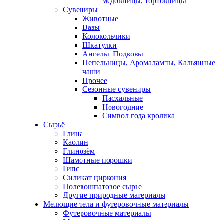
медовницы, тортовницы
Сувениры
Животные
Вазы
Колокольчики
Шкатулки
Ангелы, Подковы
Пепельницы, Аромалампы, Кальянные
чаши
Прочее
Сезонные сувениры
Пасхальные
Новогодние
Символ года кролика
Сырьё
Глина
Каолин
Глинозём
Шамотные порошки
Гипс
Силикат циркония
Полевошпатовое сырье
Другие природные материалы
Мелющие тела и футеровочные материалы
Футеровочные материалы