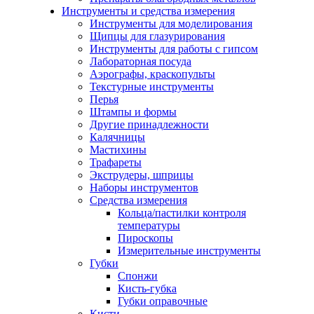
Инструменты и средства измерения
Инструменты для моделирования
Щипцы для глазурирования
Инструменты для работы с гипсом
Лабораторная посуда
Аэрографы, краскопульты
Текстурные инструменты
Перья
Штампы и формы
Другие принадлежности
Калячницы
Мастихины
Трафареты
Экструдеры, шприцы
Наборы инструментов
Средства измерения
Кольца/пастилки контроля
температуры
Пироскопы
Измерительные инструменты
Губки
Спонжи
Кисть-губка
Губки оправочные
Кисти