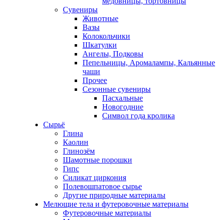
медовницы, тортовницы
Сувениры
Животные
Вазы
Колокольчики
Шкатулки
Ангелы, Подковы
Пепельницы, Аромалампы, Кальянные
чаши
Прочее
Сезонные сувениры
Пасхальные
Новогодние
Символ года кролика
Сырьё
Глина
Каолин
Глинозём
Шамотные порошки
Гипс
Силикат циркония
Полевошпатовое сырье
Другие природные материалы
Мелющие тела и футеровочные материалы
Футеровочные материалы