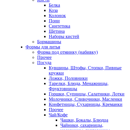
Белка
Коза
Колонок
Пони
Синтетика
Щетина
Наборы кистей
Бормашины
Формы для литья
Форма под отминку (набивку)
Прочее
Посуда
Кувшины, Штофы, Стопки, Пивные
кружки
Ложки, Половники
Тарелки, Блюда, Менажницы,
Фруктовницы
Горшки, Супницы, Салатники, Лотки
Молочники, Сливочники, Масленки
Конфетницы, Сухарницы, Креманки
Прочее
Чай/Кофе
Чашки, Бокалы, Блюдца
Чайники, сахарницы,