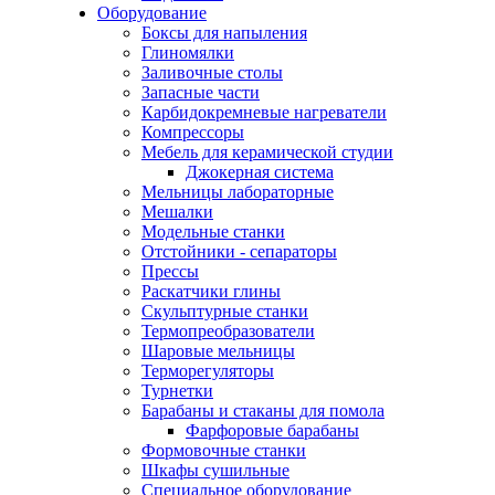
Оборудование
Боксы для напыления
Глиномялки
Заливочные столы
Запасные части
Карбидокремневые нагреватели
Компрессоры
Мебель для керамической студии
Джокерная система
Мельницы лабораторные
Мешалки
Модельные станки
Отстойники - сепараторы
Прессы
Раскатчики глины
Скульптурные станки
Термопреобразователи
Шаровые мельницы
Терморегуляторы
Турнетки
Барабаны и стаканы для помола
Фарфоровые барабаны
Формовочные станки
Шкафы сушильные
Специальное оборудование