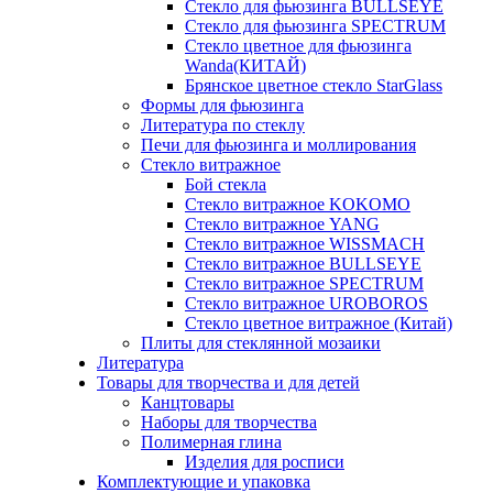
Стекло для фьюзинга BULLSEYE
Стекло для фьюзинга SPECTRUM
Стекло цветное для фьюзинга
Wanda(КИТАЙ)
Брянское цветное стекло StarGlass
Формы для фьюзинга
Литература по стеклу
Печи для фьюзинга и моллирования
Стекло витражное
Бой стекла
Стекло витражное KOKOMO
Стекло витражное YANG
Стекло витражное WISSMACH
Стекло витражное BULLSEYE
Стекло витражное SPECTRUM
Стекло витражное UROBOROS
Стекло цветное витражное (Китай)
Плиты для стеклянной мозаики
Литература
Товары для творчества и для детей
Канцтовары
Наборы для творчества
Полимерная глина
Изделия для росписи
Комплектующие и упаковка