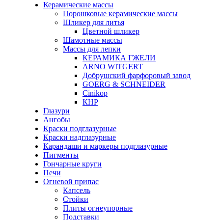
Керамические массы
Порошковые керамические массы
Шликер для литья
Цветной шликер
Шамотные массы
Массы для лепки
КЕРАМИКА ГЖЕЛИ
ARNO WITGERT
Добрушский фарфоровый завод
GOERG & SCHNEIDER
Cinikop
КНР
Глазури
Ангобы
Краски подглазурные
Краски надглазурные
Карандаши и маркеры подглазурные
Пигменты
Гончарные круги
Печи
Огневой припас
Капсель
Стойки
Плиты огнеупорные
Подставки