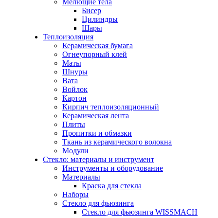
Мелющие тела
Бисер
Цилиндры
Шары
Теплоизоляция
Керамическая бумага
Огнеупорный клей
Маты
Шнуры
Вата
Войлок
Картон
Кирпич теплоизоляционный
Керамическая лента
Плиты
Пропитки и обмазки
Ткань из керамического волокна
Модули
Стекло: материалы и инструмент
Инструменты и оборудование
Материалы
Краска для стекла
Наборы
Стекло для фьюзинга
Стекло для фьюзинга WISSMACH