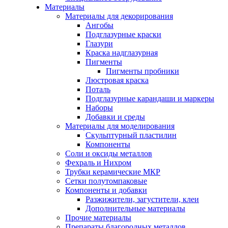
Материалы
Материалы для декорирования
Ангобы
Подглазурные краски
Глазури
Краска надглазурная
Пигменты
Пигменты пробники
Люстровая краска
Поталь
Подглазурные карандаши и маркеры
Наборы
Добавки и среды
Материалы для моделирования
Скульптурный пластилин
Компоненты
Соли и оксиды металлов
Фехраль и Нихром
Трубки керамические МКР
Сетки полутомпаковые
Компоненты и добавки
Разжижители, загустители, клеи
Дополнительные материалы
Прочие материалы
Препараты благородных металлов