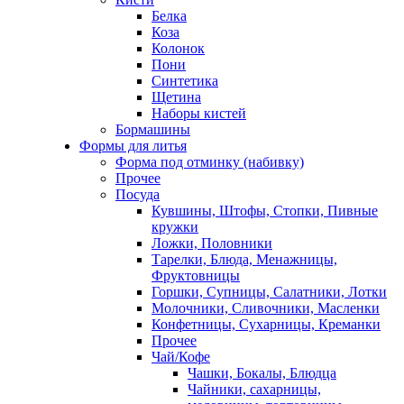
Белка
Коза
Колонок
Пони
Синтетика
Щетина
Наборы кистей
Бормашины
Формы для литья
Форма под отминку (набивку)
Прочее
Посуда
Кувшины, Штофы, Стопки, Пивные
кружки
Ложки, Половники
Тарелки, Блюда, Менажницы,
Фруктовницы
Горшки, Супницы, Салатники, Лотки
Молочники, Сливочники, Масленки
Конфетницы, Сухарницы, Креманки
Прочее
Чай/Кофе
Чашки, Бокалы, Блюдца
Чайники, сахарницы,