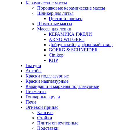
Керамические массы
Порошковые керамические массы
Шликер для литья
Цветной шликер
Шамотные массы
Массы для лепки
КЕРАМИКА ГЖЕЛИ
ARNO WITGERT
Добрушский фарфоровый завод
GOERG & SCHNEIDER
Cinikop
КНР
Глазури
Ангобы
Краски подглазурные
Краски надглазурные
Карандаши и маркеры подглазурные
Пигменты
Гончарные круги
Печи
Огневой припас
Капсель
Стойки
Плиты огнеупорные
Подставки