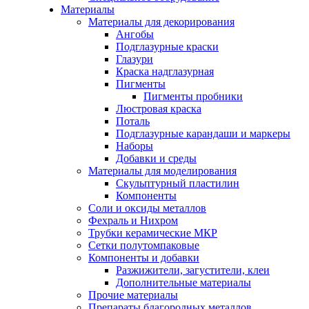
Материалы
Материалы для декорирования
Ангобы
Подглазурные краски
Глазури
Краска надглазурная
Пигменты
Пигменты пробники
Люстровая краска
Поталь
Подглазурные карандаши и маркеры
Наборы
Добавки и среды
Материалы для моделирования
Скульптурный пластилин
Компоненты
Соли и оксиды металлов
Фехраль и Нихром
Трубки керамические МКР
Сетки полутомпаковые
Компоненты и добавки
Разжижители, загустители, клеи
Дополнительные материалы
Прочие материалы
Препараты благородных металлов