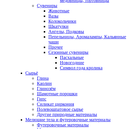
медовницы, тортовницы
Сувениры
Животные
Вазы
Колокольчики
Шкатулки
Ангелы, Подковы
Пепельницы, Аромалампы, Кальянные
чаши
Прочее
Сезонные сувениры
Пасхальные
Новогодние
Символ года кролика
Сырьё
Глина
Каолин
Глинозём
Шамотные порошки
Гипс
Силикат циркония
Полевошпатовое сырье
Другие природные материалы
Мелющие тела и футеровочные материалы
Футеровочные материалы