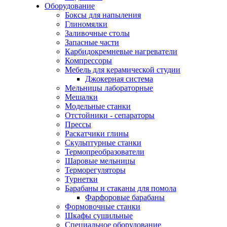
Оборудование
Боксы для напыления
Глиномялки
Заливочные столы
Запасные части
Карбидокремневые нагреватели
Компрессоры
Мебель для керамической студии
Джокерная система
Мельницы лабораторные
Мешалки
Модельные станки
Отстойники - сепараторы
Прессы
Раскатчики глины
Скульптурные станки
Термопреобразователи
Шаровые мельницы
Терморегуляторы
Турнетки
Барабаны и стаканы для помола
Фарфоровые барабаны
Формовочные станки
Шкафы сушильные
Специальное оборудование