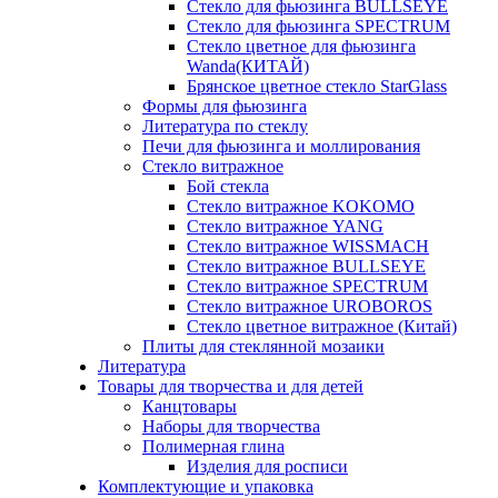
Стекло для фьюзинга BULLSEYE
Стекло для фьюзинга SPECTRUM
Стекло цветное для фьюзинга
Wanda(КИТАЙ)
Брянское цветное стекло StarGlass
Формы для фьюзинга
Литература по стеклу
Печи для фьюзинга и моллирования
Стекло витражное
Бой стекла
Стекло витражное KOKOMO
Стекло витражное YANG
Стекло витражное WISSMACH
Стекло витражное BULLSEYE
Стекло витражное SPECTRUM
Стекло витражное UROBOROS
Стекло цветное витражное (Китай)
Плиты для стеклянной мозаики
Литература
Товары для творчества и для детей
Канцтовары
Наборы для творчества
Полимерная глина
Изделия для росписи
Комплектующие и упаковка