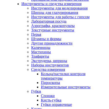
Инструменты и средства измерения
Инструменты для моделирования
Щипцы для глазурирования
Инструменты для работы с гипсом
Лабораторная посуда
Аэрографы, краскопульты
Текстурные инструменты
Перья
Штампы и формы
Другие принадлежности
Калячницы
Мастихины
Трафареты
Экструдеры, шприцы
Наборы инструментов
Средства измерения
Кольца/пастилки контроля
температуры
Пироскопы
Измерительные инструменты
Губки
Спонжи
Кисть-губка
Губки оправочные
Кисти