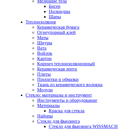
Мелющие тела
Бисер
Цилиндры
Шары
Теплоизоляция
Керамическая бумага
Огнеупорный клей
Маты
Шнуры
Вата
Войлок
Картон
Кирпич теплоизоляционный
Керамическая лента
Плиты
Пропитки и обмазки
Ткань из керамического волокна
Модули
Стекло: материалы и инструмент
Инструменты и оборудование
Материалы
Краска для стекла
Наборы
Стекло для фьюзинга
Стекло для фьюзинга WISSMACH