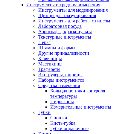
Инструменты и средства измерения
Инструменты для моделирования
Щипцы для глазурирования
Инструменты для работы с гипсом
Лабораторная посуда
Аэрографы, краскопульты
Текстурные инструменты
Перья
Штампы и формы
Другие принадлежности
Калячницы
Мастихины
Трафареты
Экструдеры, шприцы
Наборы инструментов
Средства измерения
Кольца/пастилки контроля
температуры
Пироскопы
Измерительные инструменты
Губки
Спонжи
Кисть-губка
Губки оправочные
Кисти