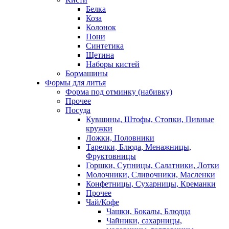
Белка
Коза
Колонок
Пони
Синтетика
Щетина
Наборы кистей
Бормашины
Формы для литья
Форма под отминку (набивку)
Прочее
Посуда
Кувшины, Штофы, Стопки, Пивные
кружки
Ложки, Половники
Тарелки, Блюда, Менажницы,
Фруктовницы
Горшки, Супницы, Салатники, Лотки
Молочники, Сливочники, Масленки
Конфетницы, Сухарницы, Креманки
Прочее
Чай/Кофе
Чашки, Бокалы, Блюдца
Чайники, сахарницы,