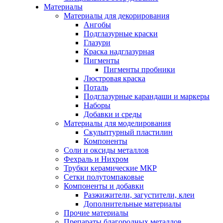
Материалы
Материалы для декорирования
Ангобы
Подглазурные краски
Глазури
Краска надглазурная
Пигменты
Пигменты пробники
Люстровая краска
Поталь
Подглазурные карандаши и маркеры
Наборы
Добавки и среды
Материалы для моделирования
Скульптурный пластилин
Компоненты
Соли и оксиды металлов
Фехраль и Нихром
Трубки керамические МКР
Сетки полутомпаковые
Компоненты и добавки
Разжижители, загустители, клеи
Дополнительные материалы
Прочие материалы
Препараты благородных металлов