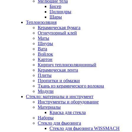
Мелющие тела
Бисер
Цилиндры
Шары
Теплоизоляция
Керамическая бумага
Огнеупорный клей
Маты
Шнуры
Вата
Войлок
Картон
Кирпич теплоизоляционный
Керамическая лента
Плиты
Пропитки и обмазки
Ткань из керамического волокна
Модули
Стекло: материалы и инструмент
Инструменты и оборудование
Материалы
Краска для стекла
Наборы
Стекло для фьюзинга
Стекло для фьюзинга WISSMACH