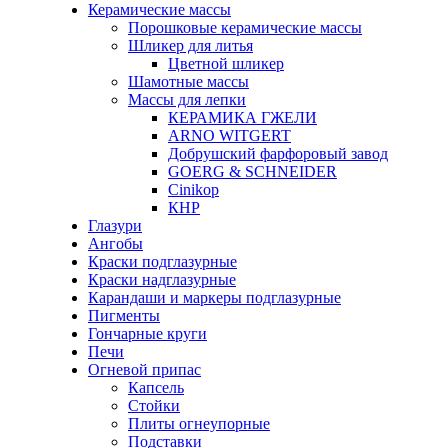
Керамические массы
Порошковые керамические массы
Шликер для литья
Цветной шликер
Шамотные массы
Массы для лепки
КЕРАМИКА ГЖЕЛИ
ARNO WITGERT
Добрушский фарфоровый завод
GOERG & SCHNEIDER
Cinikop
КНР
Глазури
Ангобы
Краски подглазурные
Краски надглазурные
Карандаши и маркеры подглазурные
Пигменты
Гончарные круги
Печи
Огневой припас
Капсель
Стойки
Плиты огнеупорные
Подставки