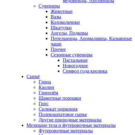
медовницы, тортовницы
Сувениры
Животные
Вазы
Колокольчики
Шкатулки
Ангелы, Подковы
Пепельницы, Аромалампы, Кальянные
чаши
Прочее
Сезонные сувениры
Пасхальные
Новогодние
Символ года кролика
Сырьё
Глина
Каолин
Глинозём
Шамотные порошки
Гипс
Силикат циркония
Полевошпатовое сырье
Другие природные материалы
Мелющие тела и футеровочные материалы
Футеровочные материалы