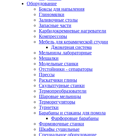
Оборудование
Боксы для напыления
Глиномялки
Заливочные столы
Запасные части
Карбидокремневые нагреватели
Компрессоры
Мебель для керамической студии
Джокерная система
Мельницы лабораторные
Мешалки
Модельные станки
Отстойники - сепараторы
Прессы
Раскатчики глины
Скульптурные станки
Термопреобразователи
Шаровые мельницы
Терморегуляторы
Турнетки
Барабаны и стаканы для помола
Фарфоровые барабаны
Формовочные станки
Шкафы сушильные
Специальное оборудование