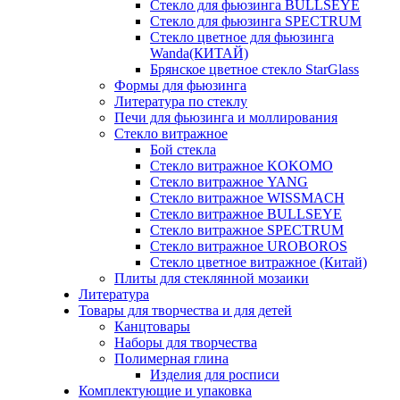
Стекло для фьюзинга BULLSEYE
Стекло для фьюзинга SPECTRUM
Стекло цветное для фьюзинга
Wanda(КИТАЙ)
Брянское цветное стекло StarGlass
Формы для фьюзинга
Литература по стеклу
Печи для фьюзинга и моллирования
Стекло витражное
Бой стекла
Стекло витражное KOKOMO
Стекло витражное YANG
Стекло витражное WISSMACH
Стекло витражное BULLSEYE
Стекло витражное SPECTRUM
Стекло витражное UROBOROS
Стекло цветное витражное (Китай)
Плиты для стеклянной мозаики
Литература
Товары для творчества и для детей
Канцтовары
Наборы для творчества
Полимерная глина
Изделия для росписи
Комплектующие и упаковка