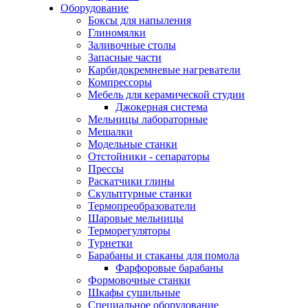
Оборудование
Боксы для напыления
Глиномялки
Заливочные столы
Запасные части
Карбидокремневые нагреватели
Компрессоры
Мебель для керамической студии
Джокерная система
Мельницы лабораторные
Мешалки
Модельные станки
Отстойники - сепараторы
Прессы
Раскатчики глины
Скульптурные станки
Термопреобразователи
Шаровые мельницы
Терморегуляторы
Турнетки
Барабаны и стаканы для помола
Фарфоровые барабаны
Формовочные станки
Шкафы сушильные
Специальное оборудование