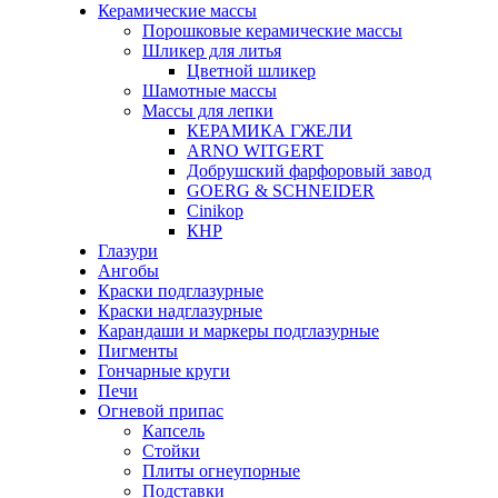
Керамические массы
Порошковые керамические массы
Шликер для литья
Цветной шликер
Шамотные массы
Массы для лепки
КЕРАМИКА ГЖЕЛИ
ARNO WITGERT
Добрушский фарфоровый завод
GOERG & SCHNEIDER
Cinikop
КНР
Глазури
Ангобы
Краски подглазурные
Краски надглазурные
Карандаши и маркеры подглазурные
Пигменты
Гончарные круги
Печи
Огневой припас
Капсель
Стойки
Плиты огнеупорные
Подставки