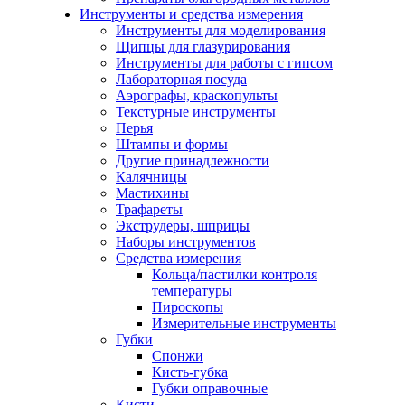
Инструменты и средства измерения
Инструменты для моделирования
Щипцы для глазурирования
Инструменты для работы с гипсом
Лабораторная посуда
Аэрографы, краскопульты
Текстурные инструменты
Перья
Штампы и формы
Другие принадлежности
Калячницы
Мастихины
Трафареты
Экструдеры, шприцы
Наборы инструментов
Средства измерения
Кольца/пастилки контроля
температуры
Пироскопы
Измерительные инструменты
Губки
Спонжи
Кисть-губка
Губки оправочные
Кисти