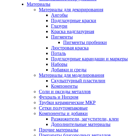
Материалы
Материалы для декорирования
Ангобы
Подглазурные краски
Глазури
Краска надглазурная
Пигменты
Пигменты пробники
Люстровая краска
Поталь
Подглазурные карандаши и маркеры
Наборы
Добавки и среды
Материалы для моделирования
Скульптурный пластилин
Компоненты
Соли и оксиды металлов
Фехраль и Нихром
Трубки керамические МКР
Сетки полутомпаковые
Компоненты и добавки
Разжижители, загустители, клеи
Дополнительные материалы
Прочие материалы
Препараты благородных металлов