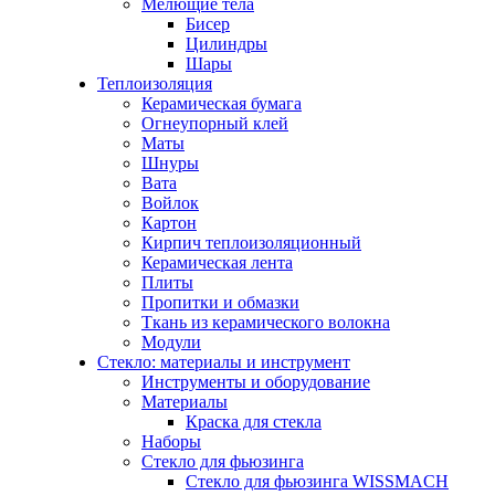
Мелющие тела
Бисер
Цилиндры
Шары
Теплоизоляция
Керамическая бумага
Огнеупорный клей
Маты
Шнуры
Вата
Войлок
Картон
Кирпич теплоизоляционный
Керамическая лента
Плиты
Пропитки и обмазки
Ткань из керамического волокна
Модули
Стекло: материалы и инструмент
Инструменты и оборудование
Материалы
Краска для стекла
Наборы
Стекло для фьюзинга
Стекло для фьюзинга WISSMACH