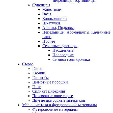
медовницы, тортовницы
Сувениры
Животные
Вазы
Колокольчики
Шкатулки
Ангелы, Подковы
Пепельницы, Аромалампы, Кальянные
чаши
Прочее
Сезонные сувениры
Пасхальные
Новогодние
Символ года кролика
Сырьё
Глина
Каолин
Глинозём
Шамотные порошки
Гипс
Силикат циркония
Полевошпатовое сырье
Другие природные материалы
Мелющие тела и футеровочные материалы
Футеровочные материалы