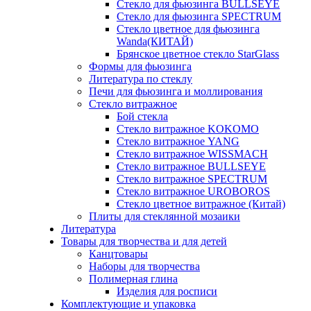
Стекло для фьюзинга BULLSEYE
Стекло для фьюзинга SPECTRUM
Стекло цветное для фьюзинга
Wanda(КИТАЙ)
Брянское цветное стекло StarGlass
Формы для фьюзинга
Литература по стеклу
Печи для фьюзинга и моллирования
Стекло витражное
Бой стекла
Стекло витражное KOKOMO
Стекло витражное YANG
Стекло витражное WISSMACH
Стекло витражное BULLSEYE
Стекло витражное SPECTRUM
Стекло витражное UROBOROS
Стекло цветное витражное (Китай)
Плиты для стеклянной мозаики
Литература
Товары для творчества и для детей
Канцтовары
Наборы для творчества
Полимерная глина
Изделия для росписи
Комплектующие и упаковка