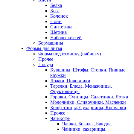
Белка
Коза
Колонок
Пони
Синтетика
Щетина
Наборы кистей
Бормашины
Формы для литья
Форма под отминку (набивку)
Прочее
Посуда
Кувшины, Штофы, Стопки, Пивные
кружки
Ложки, Половники
Тарелки, Блюда, Менажницы,
Фруктовницы
Горшки, Супницы, Салатники, Лотки
Молочники, Сливочники, Масленки
Конфетницы, Сухарницы, Креманки
Прочее
Чай/Кофе
Чашки, Бокалы, Блюдца
Чайники, сахарницы,