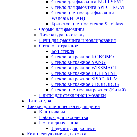
Стекло для фьюзинга BULLSEYE
Стекло для фьюзинга SPECTRUM
Стекло цветное для фьюзинга
Wanda(КИТАЙ)
Брянское цветное стекло StarGlass
Формы для фьюзинга
Литература по стеклу
Печи для фьюзинга и моллирования
Стекло витражное
Бой стекла
Стекло витражное KOKOMO
Стекло витражное YANG
Стекло витражное WISSMACH
Стекло витражное BULLSEYE
Стекло витражное SPECTRUM
Стекло витражное UROBOROS
Стекло цветное витражное (Китай)
Плиты для стеклянной мозаики
Литература
Товары для творчества и для детей
Канцтовары
Наборы для творчества
Полимерная глина
Изделия для росписи
Комплектующие и упаковка