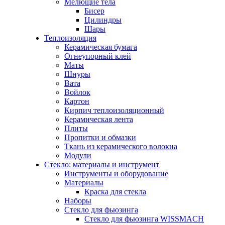
Мелющие тела
Бисер
Цилиндры
Шары
Теплоизоляция
Керамическая бумага
Огнеупорный клей
Маты
Шнуры
Вата
Войлок
Картон
Кирпич теплоизоляционный
Керамическая лента
Плиты
Пропитки и обмазки
Ткань из керамического волокна
Модули
Стекло: материалы и инструмент
Инструменты и оборудование
Материалы
Краска для стекла
Наборы
Стекло для фьюзинга
Стекло для фьюзинга WISSMACH