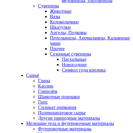
медовницы, тортовницы
Сувениры
Животные
Вазы
Колокольчики
Шкатулки
Ангелы, Подковы
Пепельницы, Аромалампы, Кальянные
чаши
Прочее
Сезонные сувениры
Пасхальные
Новогодние
Символ года кролика
Сырьё
Глина
Каолин
Глинозём
Шамотные порошки
Гипс
Силикат циркония
Полевошпатовое сырье
Другие природные материалы
Мелющие тела и футеровочные материалы
Футеровочные материалы