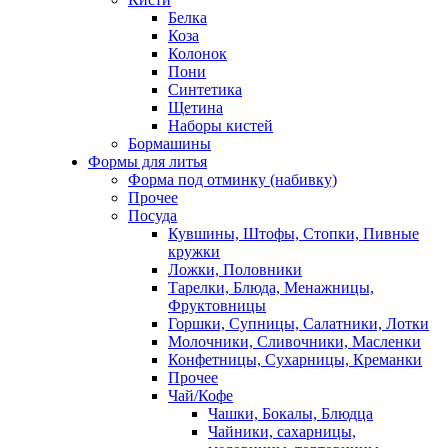
Белка
Коза
Колонок
Пони
Синтетика
Щетина
Наборы кистей
Бормашины
Формы для литья
Форма под отминку (набивку)
Прочее
Посуда
Кувшины, Штофы, Стопки, Пивные
кружки
Ложки, Половники
Тарелки, Блюда, Менажницы,
Фруктовницы
Горшки, Супницы, Салатники, Лотки
Молочники, Сливочники, Масленки
Конфетницы, Сухарницы, Креманки
Прочее
Чай/Кофе
Чашки, Бокалы, Блюдца
Чайники, сахарницы,