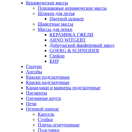
Керамические массы
Порошковые керамические массы
Шликер для литья
Цветной шликер
Шамотные массы
Массы для лепки
КЕРАМИКА ГЖЕЛИ
ARNO WITGERT
Добрушский фарфоровый завод
GOERG & SCHNEIDER
Cinikop
КНР
Глазури
Ангобы
Краски подглазурные
Краски надглазурные
Карандаши и маркеры подглазурные
Пигменты
Гончарные круги
Печи
Огневой припас
Капсель
Стойки
Плиты огнеупорные
Подставки