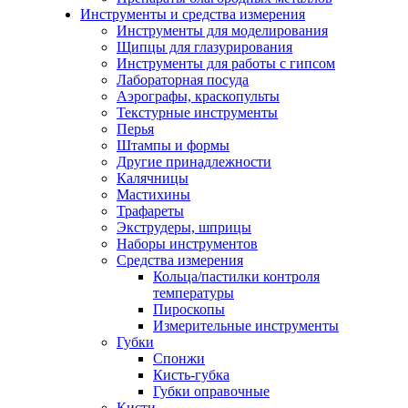
Инструменты и средства измерения
Инструменты для моделирования
Щипцы для глазурирования
Инструменты для работы с гипсом
Лабораторная посуда
Аэрографы, краскопульты
Текстурные инструменты
Перья
Штампы и формы
Другие принадлежности
Калячницы
Мастихины
Трафареты
Экструдеры, шприцы
Наборы инструментов
Средства измерения
Кольца/пастилки контроля
температуры
Пироскопы
Измерительные инструменты
Губки
Спонжи
Кисть-губка
Губки оправочные
Кисти