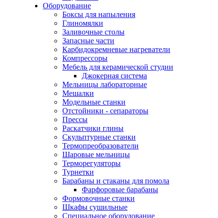
Оборудование
Боксы для напыления
Глиномялки
Заливочные столы
Запасные части
Карбидокремневые нагреватели
Компрессоры
Мебель для керамической студии
Джокерная система
Мельницы лабораторные
Мешалки
Модельные станки
Отстойники - сепараторы
Прессы
Раскатчики глины
Скульптурные станки
Термопреобразователи
Шаровые мельницы
Терморегуляторы
Турнетки
Барабаны и стаканы для помола
Фарфоровые барабаны
Формовочные станки
Шкафы сушильные
Специальное оборудование