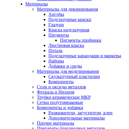
Материалы
Материалы для декорирования
Ангобы
Подглазурные краски
Глазури
Краска надглазурная
Пигменты
Пигменты пробники
Люстровая краска
Поталь
Подглазурные карандаши и маркеры
Наборы
Добавки и среды
Материалы для моделирования
Скульптурный пластилин
Компоненты
Соли и оксиды металлов
Фехраль и Нихром
Трубки керамические МКР
Сетки полутомпаковые
Компоненты и добавки
Разжижители, загустители, клеи
Дополнительные материалы
Прочие материалы
Препараты благородных металлов