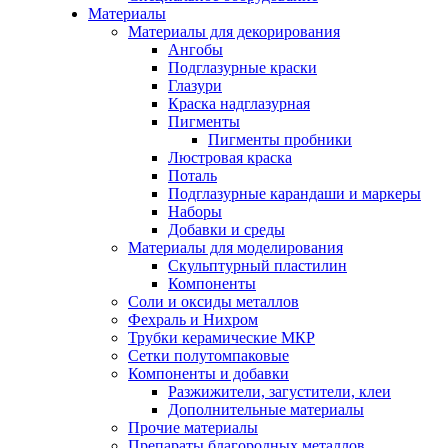
Материалы
Материалы для декорирования
Ангобы
Подглазурные краски
Глазури
Краска надглазурная
Пигменты
Пигменты пробники
Люстровая краска
Поталь
Подглазурные карандаши и маркеры
Наборы
Добавки и среды
Материалы для моделирования
Скульптурный пластилин
Компоненты
Соли и оксиды металлов
Фехраль и Нихром
Трубки керамические МКР
Сетки полутомпаковые
Компоненты и добавки
Разжижители, загустители, клеи
Дополнительные материалы
Прочие материалы
Препараты благородных металлов