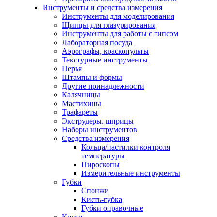
Инструменты и средства измерения
Инструменты для моделирования
Щипцы для глазурирования
Инструменты для работы с гипсом
Лабораторная посуда
Аэрографы, краскопульты
Текстурные инструменты
Перья
Штампы и формы
Другие принадлежности
Калячницы
Мастихины
Трафареты
Экструдеры, шприцы
Наборы инструментов
Средства измерения
Кольца/пастилки контроля
температуры
Пироскопы
Измерительные инструменты
Губки
Спонжи
Кисть-губка
Губки оправочные
Кисти