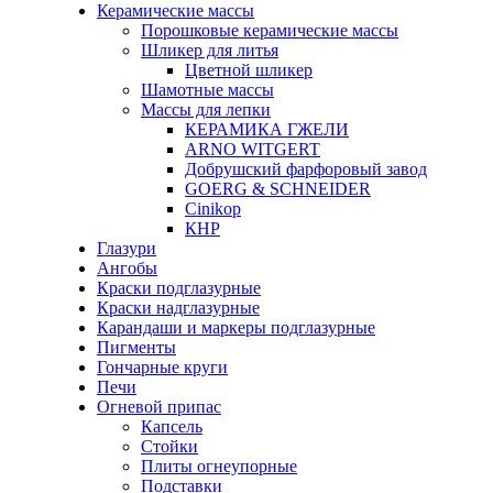
Керамические массы
Порошковые керамические массы
Шликер для литья
Цветной шликер
Шамотные массы
Массы для лепки
КЕРАМИКА ГЖЕЛИ
ARNO WITGERT
Добрушский фарфоровый завод
GOERG & SCHNEIDER
Cinikop
КНР
Глазури
Ангобы
Краски подглазурные
Краски надглазурные
Карандаши и маркеры подглазурные
Пигменты
Гончарные круги
Печи
Огневой припас
Капсель
Стойки
Плиты огнеупорные
Подставки