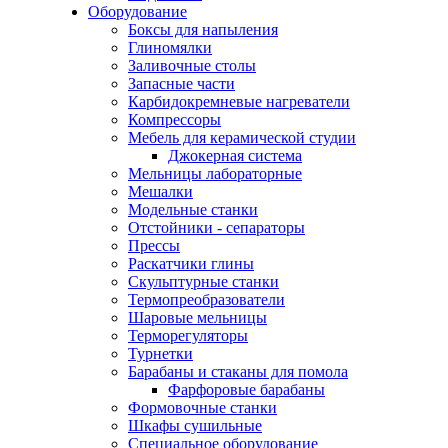
Оборудование
Боксы для напыления
Глиномялки
Заливочные столы
Запасные части
Карбидокремневые нагреватели
Компрессоры
Мебель для керамической студии
Джокерная система
Мельницы лабораторные
Мешалки
Модельные станки
Отстойники - сепараторы
Прессы
Раскатчики глины
Скульптурные станки
Термопреобразователи
Шаровые мельницы
Терморегуляторы
Турнетки
Барабаны и стаканы для помола
Фарфоровые барабаны
Формовочные станки
Шкафы сушильные
Специальное оборудование