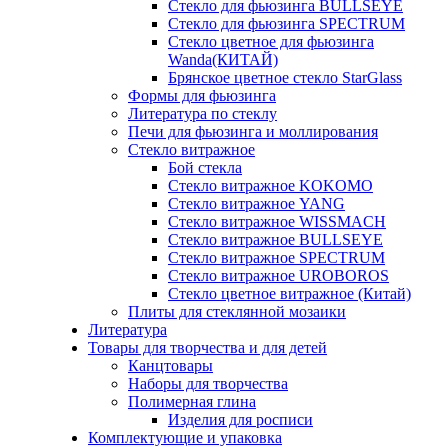
Стекло для фьюзинга BULLSEYE
Стекло для фьюзинга SPECTRUM
Стекло цветное для фьюзинга
Wanda(КИТАЙ)
Брянское цветное стекло StarGlass
Формы для фьюзинга
Литература по стеклу
Печи для фьюзинга и моллирования
Стекло витражное
Бой стекла
Стекло витражное KOKOMO
Стекло витражное YANG
Стекло витражное WISSMACH
Стекло витражное BULLSEYE
Стекло витражное SPECTRUM
Стекло витражное UROBOROS
Стекло цветное витражное (Китай)
Плиты для стеклянной мозаики
Литература
Товары для творчества и для детей
Канцтовары
Наборы для творчества
Полимерная глина
Изделия для росписи
Комплектующие и упаковка