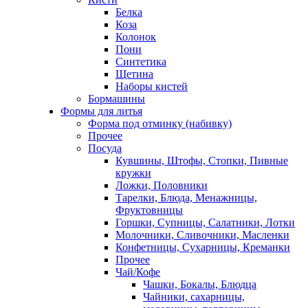
Белка
Коза
Колонок
Пони
Синтетика
Щетина
Наборы кистей
Бормашины
Формы для литья
Форма под отминку (набивку)
Прочее
Посуда
Кувшины, Штофы, Стопки, Пивные
кружки
Ложки, Половники
Тарелки, Блюда, Менажницы,
Фруктовницы
Горшки, Супницы, Салатники, Лотки
Молочники, Сливочники, Масленки
Конфетницы, Сухарницы, Креманки
Прочее
Чай/Кофе
Чашки, Бокалы, Блюдца
Чайники, сахарницы,