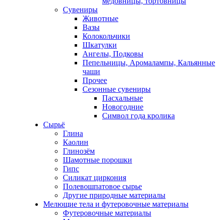
медовницы, тортовницы
Сувениры
Животные
Вазы
Колокольчики
Шкатулки
Ангелы, Подковы
Пепельницы, Аромалампы, Кальянные
чаши
Прочее
Сезонные сувениры
Пасхальные
Новогодние
Символ года кролика
Сырьё
Глина
Каолин
Глинозём
Шамотные порошки
Гипс
Силикат циркония
Полевошпатовое сырье
Другие природные материалы
Мелющие тела и футеровочные материалы
Футеровочные материалы