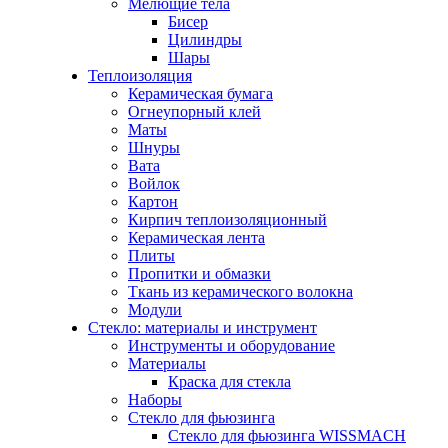
Мелющие тела
Бисер
Цилиндры
Шары
Теплоизоляция
Керамическая бумага
Огнеупорный клей
Маты
Шнуры
Вата
Войлок
Картон
Кирпич теплоизоляционный
Керамическая лента
Плиты
Пропитки и обмазки
Ткань из керамического волокна
Модули
Стекло: материалы и инструмент
Инструменты и оборудование
Материалы
Краска для стекла
Наборы
Стекло для фьюзинга
Стекло для фьюзинга WISSMACH