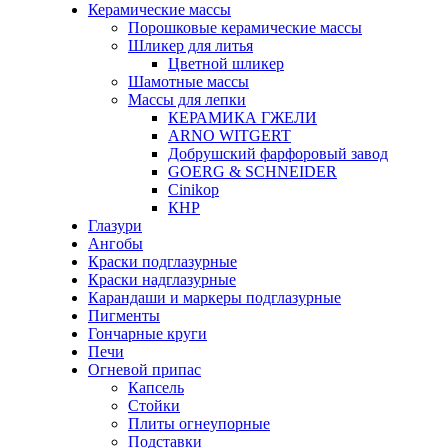
Керамические массы
Порошковые керамические массы
Шликер для литья
Цветной шликер
Шамотные массы
Массы для лепки
КЕРАМИКА ГЖЕЛИ
ARNO WITGERT
Добрушский фарфоровый завод
GOERG & SCHNEIDER
Cinikop
КНР
Глазури
Ангобы
Краски подглазурные
Краски надглазурные
Карандаши и маркеры подглазурные
Пигменты
Гончарные круги
Печи
Огневой припас
Капсель
Стойки
Плиты огнеупорные
Подставки