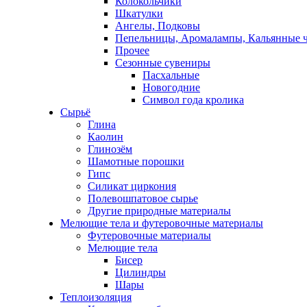
Колокольчики
Шкатулки
Ангелы, Подковы
Пепельницы, Аромалампы, Кальянные 
Прочее
Сезонные сувениры
Пасхальные
Новогодние
Символ года кролика
Сырьё
Глина
Каолин
Глинозём
Шамотные порошки
Гипс
Силикат циркония
Полевошпатовое сырье
Другие природные материалы
Мелющие тела и футеровочные материалы
Футеровочные материалы
Мелющие тела
Бисер
Цилиндры
Шары
Теплоизоляция