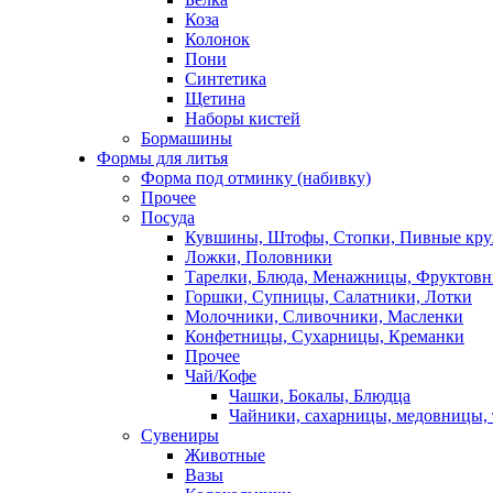
Коза
Колонок
Пони
Синтетика
Щетина
Наборы кистей
Бормашины
Формы для литья
Форма под отминку (набивку)
Прочее
Посуда
Кувшины, Штофы, Стопки, Пивные кр
Ложки, Половники
Тарелки, Блюда, Менажницы, Фруктов
Горшки, Супницы, Салатники, Лотки
Молочники, Сливочники, Масленки
Конфетницы, Сухарницы, Креманки
Прочее
Чай/Кофе
Чашки, Бокалы, Блюдца
Чайники, сахарницы, медовницы,
Сувениры
Животные
Вазы