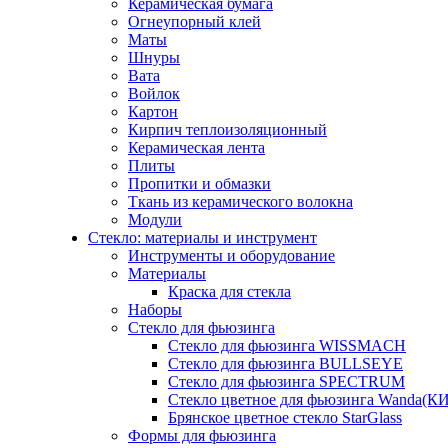
Керамическая бумага
Огнеупорный клей
Маты
Шнуры
Вата
Войлок
Картон
Кирпич теплоизоляционный
Керамическая лента
Плиты
Пропитки и обмазки
Ткань из керамического волокна
Модули
Стекло: материалы и инструмент
Инструменты и оборудование
Материалы
Краска для стекла
Наборы
Стекло для фьюзинга
Стекло для фьюзинга WISSMACH
Стекло для фьюзинга BULLSEYE
Стекло для фьюзинга SPECTRUM
Стекло цветное для фьюзинга Wanda(К
Брянское цветное стекло StarGlass
Формы для фьюзинга