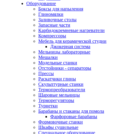
Оборудование
Боксы для напыления
Глиномялки
Заливочные столы
Запасные части
Карбидокремневые нагреватели
Компрессоры
Мебель для керамической студии
Джокерная система
Мельницы лабораторные
Мешалки
Модельные станки
Отстойники - сепараторы
Прессы
Раскатчики глины
Скульптурные станки
Термопреобразователи
Шаровые мельницы
Терморегуляторы
Турнетки
Барабаны и стаканы для помола
Фарфоровые барабаны
Формовочные станки
Шкафы сушильные
Специальное оборудование