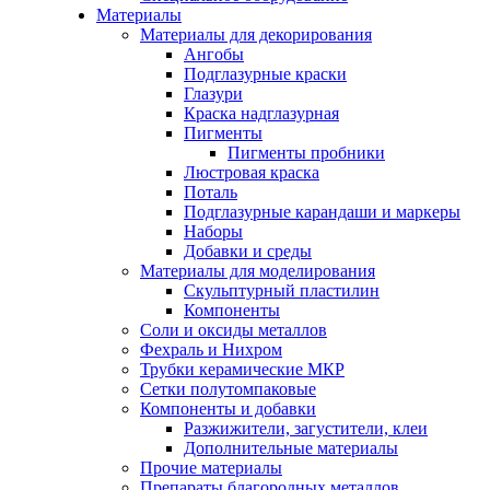
Материалы
Материалы для декорирования
Ангобы
Подглазурные краски
Глазури
Краска надглазурная
Пигменты
Пигменты пробники
Люстровая краска
Поталь
Подглазурные карандаши и маркеры
Наборы
Добавки и среды
Материалы для моделирования
Скульптурный пластилин
Компоненты
Соли и оксиды металлов
Фехраль и Нихром
Трубки керамические МКР
Сетки полутомпаковые
Компоненты и добавки
Разжижители, загустители, клеи
Дополнительные материалы
Прочие материалы
Препараты благородных металлов