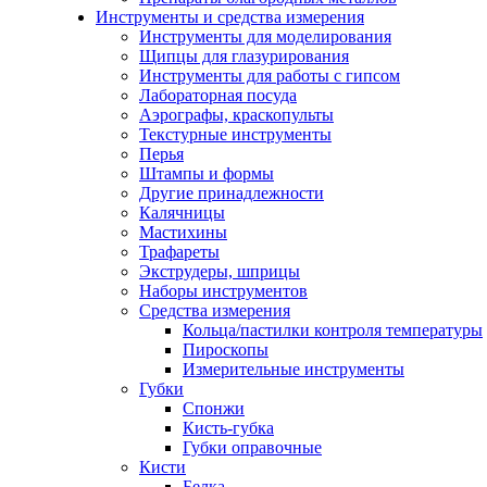
Инструменты и средства измерения
Инструменты для моделирования
Щипцы для глазурирования
Инструменты для работы с гипсом
Лабораторная посуда
Аэрографы, краскопульты
Текстурные инструменты
Перья
Штампы и формы
Другие принадлежности
Калячницы
Мастихины
Трафареты
Экструдеры, шприцы
Наборы инструментов
Средства измерения
Кольца/пастилки контроля температуры
Пироскопы
Измерительные инструменты
Губки
Спонжи
Кисть-губка
Губки оправочные
Кисти
Белка