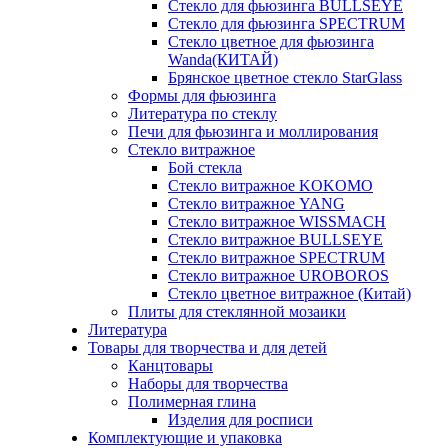
Стекло для фьюзинга BULLSEYE
Стекло для фьюзинга SPECTRUM
Стекло цветное для фьюзинга
Wanda(КИТАЙ)
Брянское цветное стекло StarGlass
Формы для фьюзинга
Литература по стеклу
Печи для фьюзинга и моллирования
Стекло витражное
Бой стекла
Стекло витражное KOKOMO
Стекло витражное YANG
Стекло витражное WISSMACH
Стекло витражное BULLSEYE
Стекло витражное SPECTRUM
Стекло витражное UROBOROS
Стекло цветное витражное (Китай)
Плиты для стеклянной мозаики
Литература
Товары для творчества и для детей
Канцтовары
Наборы для творчества
Полимерная глина
Изделия для росписи
Комплектующие и упаковка