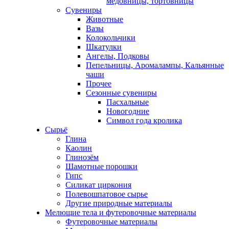
медовницы, тортовницы
Сувениры
Животные
Вазы
Колокольчики
Шкатулки
Ангелы, Подковы
Пепельницы, Аромалампы, Кальянные
чаши
Прочее
Сезонные сувениры
Пасхальные
Новогодние
Символ года кролика
Сырьё
Глина
Каолин
Глинозём
Шамотные порошки
Гипс
Силикат циркония
Полевошпатовое сырье
Другие природные материалы
Мелющие тела и футеровочные материалы
Футеровочные материалы