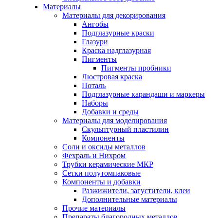
Материалы
Материалы для декорирования
Ангобы
Подглазурные краски
Глазури
Краска надглазурная
Пигменты
Пигменты пробники
Люстровая краска
Поталь
Подглазурные карандаши и маркеры
Наборы
Добавки и среды
Материалы для моделирования
Скульптурный пластилин
Компоненты
Соли и оксиды металлов
Фехраль и Нихром
Трубки керамические МКР
Сетки полутомпаковые
Компоненты и добавки
Разжижители, загустители, клеи
Дополнительные материалы
Прочие материалы
Препараты благородных металлов