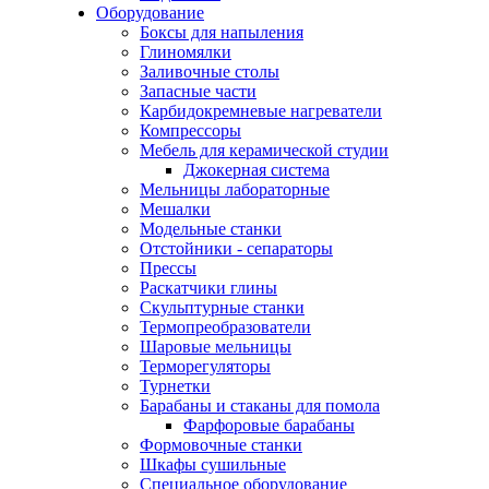
Оборудование
Боксы для напыления
Глиномялки
Заливочные столы
Запасные части
Карбидокремневые нагреватели
Компрессоры
Мебель для керамической студии
Джокерная система
Мельницы лабораторные
Мешалки
Модельные станки
Отстойники - сепараторы
Прессы
Раскатчики глины
Скульптурные станки
Термопреобразователи
Шаровые мельницы
Терморегуляторы
Турнетки
Барабаны и стаканы для помола
Фарфоровые барабаны
Формовочные станки
Шкафы сушильные
Специальное оборудование