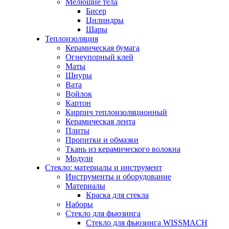
Мелющие тела
Бисер
Цилиндры
Шары
Теплоизоляция
Керамическая бумага
Огнеупорный клей
Маты
Шнуры
Вата
Войлок
Картон
Кирпич теплоизоляционный
Керамическая лента
Плиты
Пропитки и обмазки
Ткань из керамического волокна
Модули
Стекло: материалы и инструмент
Инструменты и оборудование
Материалы
Краска для стекла
Наборы
Стекло для фьюзинга
Стекло для фьюзинга WISSMACH