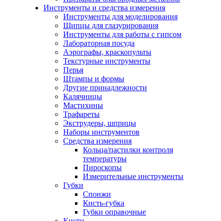
Инструменты и средства измерения
Инструменты для моделирования
Щипцы для глазурирования
Инструменты для работы с гипсом
Лабораторная посуда
Аэрографы, краскопульты
Текстурные инструменты
Перья
Штампы и формы
Другие принадлежности
Калячницы
Мастихины
Трафареты
Экструдеры, шприцы
Наборы инструментов
Средства измерения
Кольца/пастилки контроля
температуры
Пироскопы
Измерительные инструменты
Губки
Спонжи
Кисть-губка
Губки оправочные
Кисти