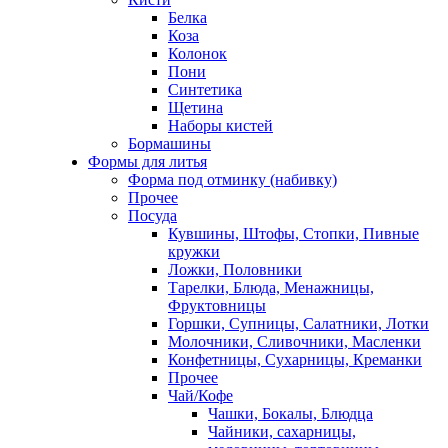
Белка
Коза
Колонок
Пони
Синтетика
Щетина
Наборы кистей
Бормашины
Формы для литья
Форма под отминку (набивку)
Прочее
Посуда
Кувшины, Штофы, Стопки, Пивные
кружки
Ложки, Половники
Тарелки, Блюда, Менажницы,
Фруктовницы
Горшки, Супницы, Салатники, Лотки
Молочники, Сливочники, Масленки
Конфетницы, Сухарницы, Креманки
Прочее
Чай/Кофе
Чашки, Бокалы, Блюдца
Чайники, сахарницы,