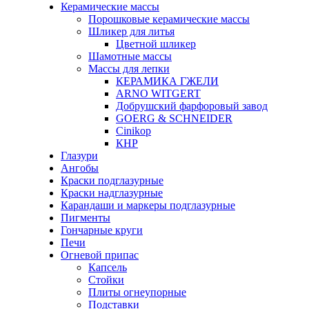
Керамические массы
Порошковые керамические массы
Шликер для литья
Цветной шликер
Шамотные массы
Массы для лепки
КЕРАМИКА ГЖЕЛИ
ARNO WITGERT
Добрушский фарфоровый завод
GOERG & SCHNEIDER
Cinikop
КНР
Глазури
Ангобы
Краски подглазурные
Краски надглазурные
Карандаши и маркеры подглазурные
Пигменты
Гончарные круги
Печи
Огневой припас
Капсель
Стойки
Плиты огнеупорные
Подставки