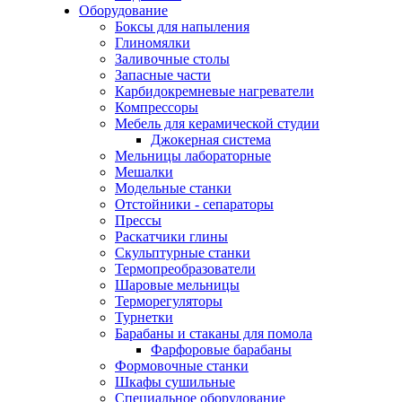
Оборудование
Боксы для напыления
Глиномялки
Заливочные столы
Запасные части
Карбидокремневые нагреватели
Компрессоры
Мебель для керамической студии
Джокерная система
Мельницы лабораторные
Мешалки
Модельные станки
Отстойники - сепараторы
Прессы
Раскатчики глины
Скульптурные станки
Термопреобразователи
Шаровые мельницы
Терморегуляторы
Турнетки
Барабаны и стаканы для помола
Фарфоровые барабаны
Формовочные станки
Шкафы сушильные
Специальное оборудование