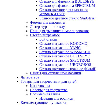
Стекло для фьюзинга BULLSEYE
Стекло для фьюзинга SPECTRUM
Стекло цветное для фьюзинга
Wanda(КИТАЙ)
Брянское цветное стекло StarGlass
Формы для фьюзинга
Литература по стеклу
Печи для фьюзинга и моллирования
Стекло витражное
Бой стекла
Стекло витражное KOKOMO
Стекло витражное YANG
Стекло витражное WISSMACH
Стекло витражное BULLSEYE
Стекло витражное SPECTRUM
Стекло витражное UROBOROS
Стекло цветное витражное (Китай)
Плиты для стеклянной мозаики
Литература
Товары для творчества и для детей
Канцтовары
Наборы для творчества
Полимерная глина
Изделия для росписи
Комплектующие и упаковка