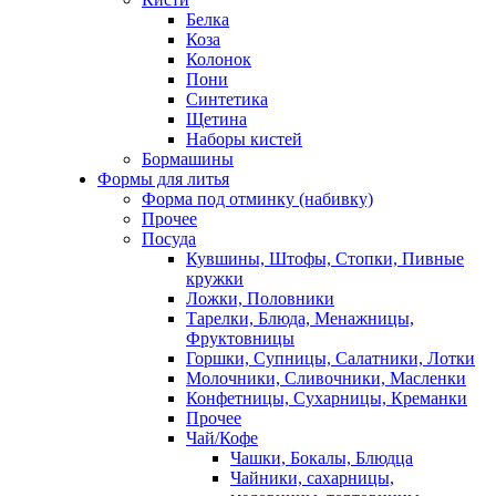
Белка
Коза
Колонок
Пони
Синтетика
Щетина
Наборы кистей
Бормашины
Формы для литья
Форма под отминку (набивку)
Прочее
Посуда
Кувшины, Штофы, Стопки, Пивные
кружки
Ложки, Половники
Тарелки, Блюда, Менажницы,
Фруктовницы
Горшки, Супницы, Салатники, Лотки
Молочники, Сливочники, Масленки
Конфетницы, Сухарницы, Креманки
Прочее
Чай/Кофе
Чашки, Бокалы, Блюдца
Чайники, сахарницы,