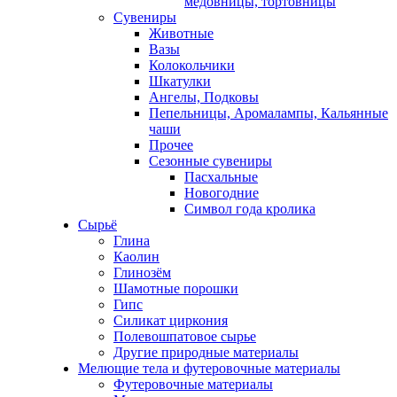
медовницы, тортовницы
Сувениры
Животные
Вазы
Колокольчики
Шкатулки
Ангелы, Подковы
Пепельницы, Аромалампы, Кальянные
чаши
Прочее
Сезонные сувениры
Пасхальные
Новогодние
Символ года кролика
Сырьё
Глина
Каолин
Глинозём
Шамотные порошки
Гипс
Силикат циркония
Полевошпатовое сырье
Другие природные материалы
Мелющие тела и футеровочные материалы
Футеровочные материалы