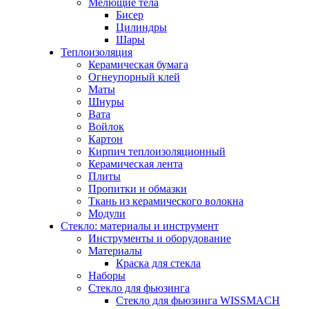
Мелющие тела
Бисер
Цилиндры
Шары
Теплоизоляция
Керамическая бумага
Огнеупорный клей
Маты
Шнуры
Вата
Войлок
Картон
Кирпич теплоизоляционный
Керамическая лента
Плиты
Пропитки и обмазки
Ткань из керамического волокна
Модули
Стекло: материалы и инструмент
Инструменты и оборудование
Материалы
Краска для стекла
Наборы
Стекло для фьюзинга
Стекло для фьюзинга WISSMACH