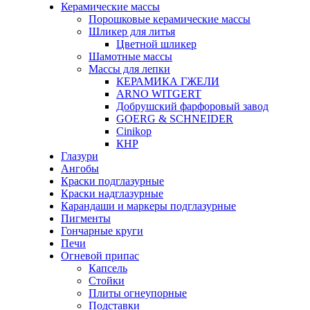
Керамические массы
Порошковые керамические массы
Шликер для литья
Цветной шликер
Шамотные массы
Массы для лепки
КЕРАМИКА ГЖЕЛИ
ARNO WITGERT
Добрушский фарфоровый завод
GOERG & SCHNEIDER
Cinikop
КНР
Глазури
Ангобы
Краски подглазурные
Краски надглазурные
Карандаши и маркеры подглазурные
Пигменты
Гончарные круги
Печи
Огневой припас
Капсель
Стойки
Плиты огнеупорные
Подставки