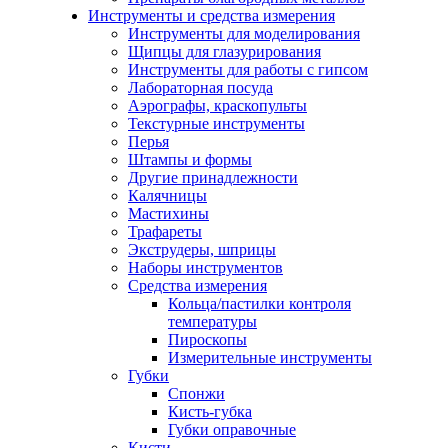
Инструменты и средства измерения
Инструменты для моделирования
Щипцы для глазурирования
Инструменты для работы с гипсом
Лабораторная посуда
Аэрографы, краскопульты
Текстурные инструменты
Перья
Штампы и формы
Другие принадлежности
Калячницы
Мастихины
Трафареты
Экструдеры, шприцы
Наборы инструментов
Средства измерения
Кольца/пастилки контроля
температуры
Пироскопы
Измерительные инструменты
Губки
Спонжи
Кисть-губка
Губки оправочные
Кисти