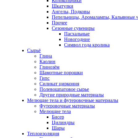
Колокольчики
Шкатулки
Ангелы, Подковы
Пепельницы, Аромалампы, Кальянные 
Прочее
Сезонные сувениры
Пасхальные
Новогодние
Символ года кролика
Сырьё
Глина
Каолин
Глинозём
Шамотные порошки
Гипс
Силикат циркония
Полевошпатовое сырье
Другие природные материалы
Мелющие тела и футеровочные материалы
Футеровочные материалы
Мелющие тела
Бисер
Цилиндры
Шары
Теплоизоляция