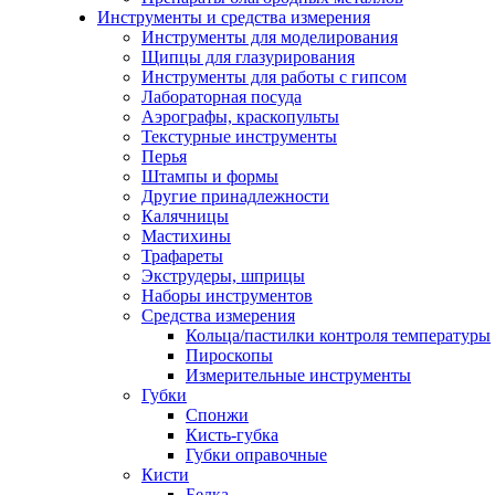
Инструменты и средства измерения
Инструменты для моделирования
Щипцы для глазурирования
Инструменты для работы с гипсом
Лабораторная посуда
Аэрографы, краскопульты
Текстурные инструменты
Перья
Штампы и формы
Другие принадлежности
Калячницы
Мастихины
Трафареты
Экструдеры, шприцы
Наборы инструментов
Средства измерения
Кольца/пастилки контроля температуры
Пироскопы
Измерительные инструменты
Губки
Спонжи
Кисть-губка
Губки оправочные
Кисти
Белка