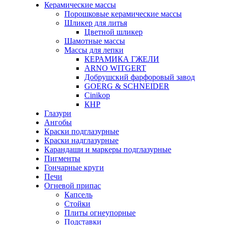
Керамические массы
Порошковые керамические массы
Шликер для литья
Цветной шликер
Шамотные массы
Массы для лепки
КЕРАМИКА ГЖЕЛИ
ARNO WITGERT
Добрушский фарфоровый завод
GOERG & SCHNEIDER
Cinikop
КНР
Глазури
Ангобы
Краски подглазурные
Краски надглазурные
Карандаши и маркеры подглазурные
Пигменты
Гончарные круги
Печи
Огневой припас
Капсель
Стойки
Плиты огнеупорные
Подставки