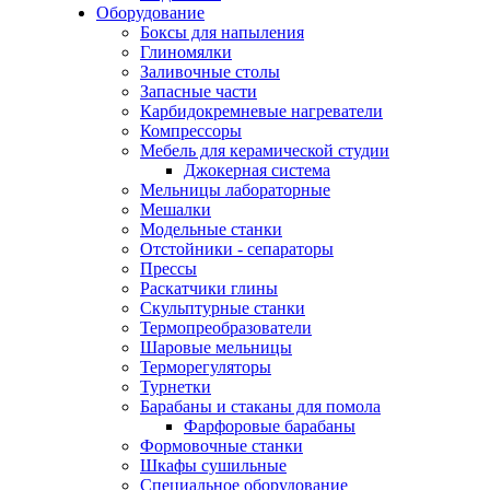
Оборудование
Боксы для напыления
Глиномялки
Заливочные столы
Запасные части
Карбидокремневые нагреватели
Компрессоры
Мебель для керамической студии
Джокерная система
Мельницы лабораторные
Мешалки
Модельные станки
Отстойники - сепараторы
Прессы
Раскатчики глины
Скульптурные станки
Термопреобразователи
Шаровые мельницы
Терморегуляторы
Турнетки
Барабаны и стаканы для помола
Фарфоровые барабаны
Формовочные станки
Шкафы сушильные
Специальное оборудование