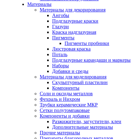
Материалы
Материалы для декорирования
Ангобы
Подглазурные краски
Глазури
Краска надглазурная
Пигменты
Пигменты пробники
Люстровая краска
Поталь
Подглазурные карандаши и маркеры
Наборы
Добавки и среды
Материалы для моделирования
Скульптурный пластилин
Компоненты
Соли и оксиды металлов
Фехраль и Нихром
Трубки керамические МКР
Сетки полутомпаковые
Компоненты и добавки
Разжижители, загустители, клеи
Дополнительные материалы
Прочие материалы
Препараты благородных металлов