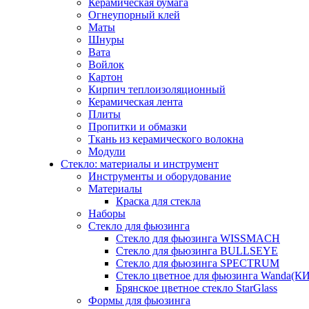
Керамическая бумага
Огнеупорный клей
Маты
Шнуры
Вата
Войлок
Картон
Кирпич теплоизоляционный
Керамическая лента
Плиты
Пропитки и обмазки
Ткань из керамического волокна
Модули
Стекло: материалы и инструмент
Инструменты и оборудование
Материалы
Краска для стекла
Наборы
Стекло для фьюзинга
Стекло для фьюзинга WISSMACH
Стекло для фьюзинга BULLSEYE
Стекло для фьюзинга SPECTRUM
Стекло цветное для фьюзинга Wanda(К
Брянское цветное стекло StarGlass
Формы для фьюзинга