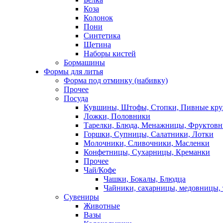
Коза
Колонок
Пони
Синтетика
Щетина
Наборы кистей
Бормашины
Формы для литья
Форма под отминку (набивку)
Прочее
Посуда
Кувшины, Штофы, Стопки, Пивные кр
Ложки, Половники
Тарелки, Блюда, Менажницы, Фруктов
Горшки, Супницы, Салатники, Лотки
Молочники, Сливочники, Масленки
Конфетницы, Сухарницы, Креманки
Прочее
Чай/Кофе
Чашки, Бокалы, Блюдца
Чайники, сахарницы, медовницы,
Сувениры
Животные
Вазы